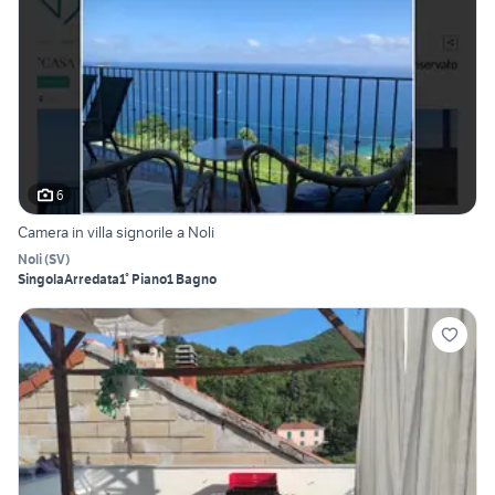
6
Camera in villa signorile a Noli
Noli
(
SV
)
Singola
Arredata
1° Piano
1 Bagno