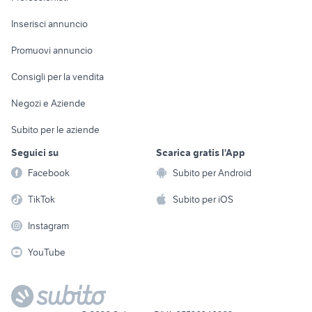
Arredamento e
Console e
Accessori per
Casalinghi
Inserisci annuncio
Videogiochi
animali
Elettrodomestici
Promuovi annuncio
Audio/Video
Musica e Film
Giardino e Fai da te
Consigli per la vendita
Fotografia
Libri e Riviste
Abbigliamento e
Negozi e Aziende
Telefonia
Strumenti Musicali
Accessori
Subito per le aziende
Sports
Tutto per i bambini
Seguici su
Scarica gratis l'App
Biciclette
Facebook
Subito per Android
Collezionismo
TikTok
Subito per iOS
Instagram
YouTube