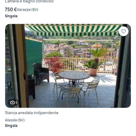
Camera e bagno condiviso
750 €
Varazze
(
SV
)
Singola
6
Stanza arredata indipendente
Alassio
(
SV
)
Singola