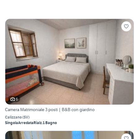
6
Camera Matrimoniale 3 posti | B&B con giardino
Calizzano
(
SV
)
Singola
Arredata
Rialz.
1 Bagno