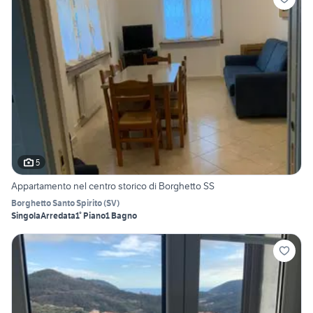
5
Appartamento nel centro storico di Borghetto SS
Borghetto Santo Spirito
(
SV
)
Singola
Arredata
1° Piano
1 Bagno