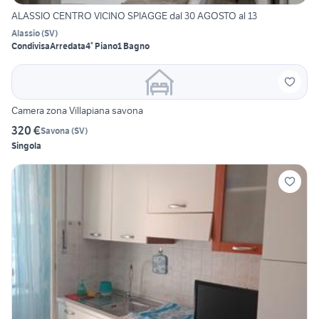
ALASSIO CENTRO VICINO SPIAGGE dal 30 AGOSTO al 13
Alassio
(
SV
)
Condivisa
Arredata
4° Piano
1 Bagno
Camera zona Villapiana savona
320 €
Savona
(
SV
)
Singola