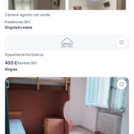
Camere agosto nel verde
Pontinvrea
(
SV
)
Singola
Arredata
Appartamento/stanza
400 €
Savona
(
SV
)
Singola