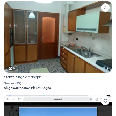
6
Stanze singole e doppie
Savona
(
SV
)
Singola
Arredata
2° Piano
1 Bagno