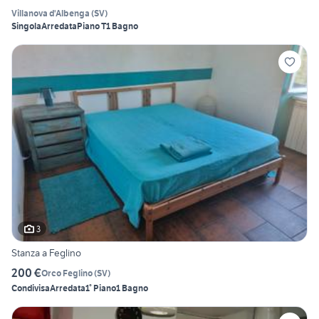
Villanova d'Albenga
(
SV
)
Singola
Arredata
Piano T
1 Bagno
3
Stanza a Feglino
200 €
Orco Feglino
(
SV
)
Condivisa
Arredata
1° Piano
1 Bagno