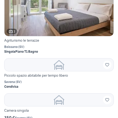
3
Agriturismo le terrazze
Boissano
(
SV
)
Singola
Piano T
1 Bagno
Piccolo spazio abitabile per tempo libero
Savona
(
SV
)
Condivisa
Camera singola
350 €
Savona
(
SV
)