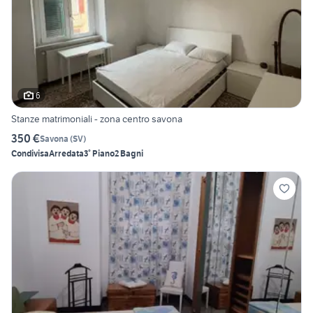
6
Stanze matrimoniali - zona centro savona
350 €
Savona
(
SV
)
Condivisa
Arredata
3° Piano
2 Bagni