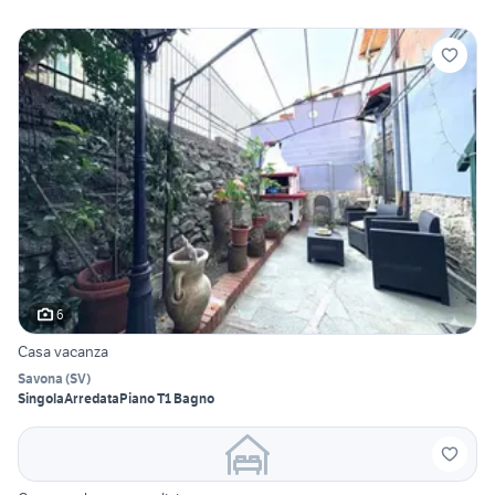
6
Casa vacanza
Savona
(
SV
)
Singola
Arredata
Piano T
1 Bagno