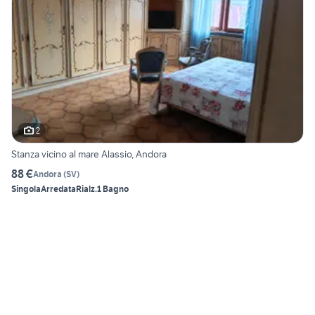
2
Stanza vicino al mare Alassio, Andora
88 €
Andora
(
SV
)
Singola
Arredata
Rialz.
1 Bagno