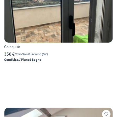
Coinquilio
350 €
Tovo San Giacomo
(
SV
)
Condivisa
1° Piano
1 Bagno