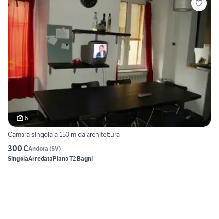
6
Camara singola a 150 m da architettura
300 €
Andora
(
SV
)
Singola
Arredata
Piano T
2 Bagni