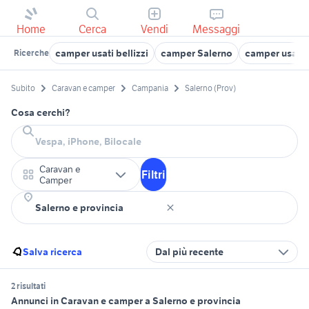
Home
Cerca
Vendi
Messaggi
camper usati bellizzi
camper Salerno
camper usati 
Ricerche
Subito
Caravan e camper
Campania
Salerno (Prov)
Cosa cerchi?
Caravan e
Filtri
Camper
Salva ricerca
Dal più recente
2 risultati
Annunci in Caravan e camper a Salerno e provincia