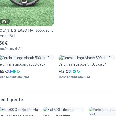
7
OLANTE STERZO FIAT 500 X Serie
ross (16>)
50 €
ant'Antimo
(
NA
)
erchi in lega Abarth 500 da 17
Cerchi in lega Abarth 500 da 17
65 €
743 €
orre Annunziata
(
NA
)
Torre Annunziata
(
NA
)
celti per te
iat 500 3 porte piccola
Fiat 500 x ricambi