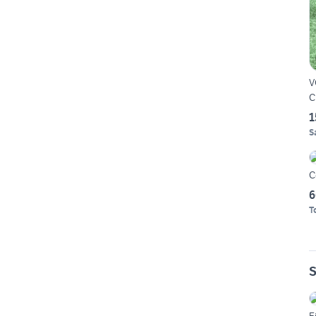
V
C
1
S
C
6
T
S
F