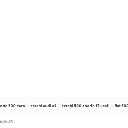
lotte 500 euro
cerchi audi a1
cerchi 500 abarth 17 usati
fiat 50
erchi 500