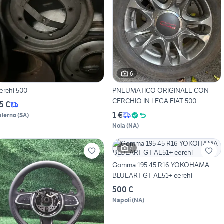
6
erchi 500
PNEUMATICO ORIGINALE CON
CERCHIO IN LEGA FIAT 500
5 €
1 €
alerno
(
SA
)
Nola
(
NA
)
4
Gomma 195 45 R16 YOKOHAMA
BLUEART GT AE51+ cerchi
500 €
Napoli
(
NA
)