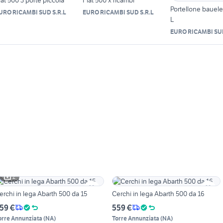
Portellone bauele
URO RICAMBI SUD S.R.L
EURO RICAMBI SUD S.R.L
L
EURO RICAMBI SUD
2
erchi in lega Abarth 500 da 15
Cerchi in lega Abarth 500 da 16
59 €
559 €
orre Annunziata
(
NA
)
Torre Annunziata
(
NA
)