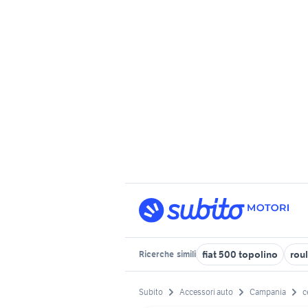
fiat 500 topolino
rou
Ricerche
simili
Subito
Accessori auto
Campania
c