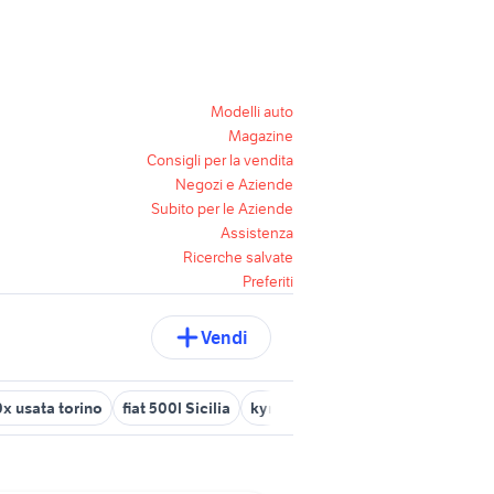
Modelli auto
Magazine
Consigli per la vendita
Negozi e Aziende
Subito per le Aziende
Assistenza
Ricerche salvate
Preferiti
Vendi
0x usata torino
fiat 500l Sicilia
kymco 500 nuovo
cerchi tratt