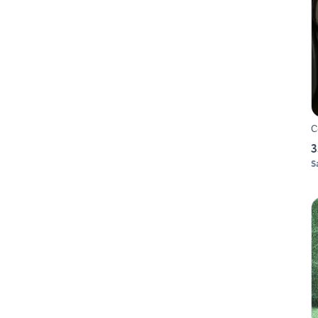
C
3
S