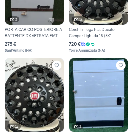
3
13
PORTA CARICO POSTERIORE A
Cerchi in lega Fiat Ducato
BATTENTE DX VETRATA FIAT
Camper Light da 16 (5X1
275 €
720 €
Sant'Antimo
(
NA
)
Torre Annunziata
(
NA
)
12
3