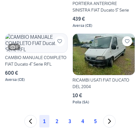
PORTIERA ANTERIORE
SINISTRA FIAT Ducato 5° Serie
439 €
Aversa
(
CE
)
6
CAMBIO MANUALE COMPLETO
FIAT Ducato 4° Serie RFL
600 €
RICAMBI USATI FIAT DUCATO
Aversa
(
CE
)
DEL 2004
10 €
Polla
(
SA
)
1
2
3
4
5