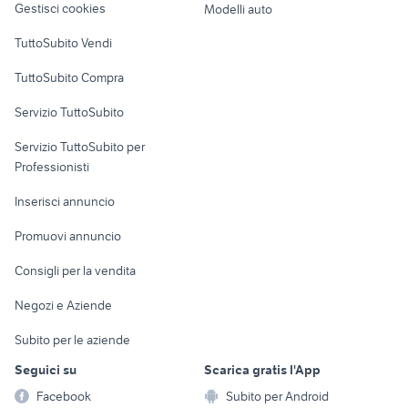
Gestisci cookies
Modelli auto
Case vacanza
TuttoSubito Vendi
Uffici e Locali
TuttoSubito Compra
commerciali
Servizio TuttoSubito
elettronica
per la casa e la
sports e hobby
Servizio TuttoSubito per
persona
Informatica
Animali
Professionisti
Arredamento e
Console e
Accessori per
Casalinghi
Inserisci annuncio
Videogiochi
animali
Elettrodomestici
Promuovi annuncio
Audio/Video
Musica e Film
Giardino e Fai da te
Consigli per la vendita
Fotografia
Libri e Riviste
Abbigliamento e
Negozi e Aziende
Telefonia
Strumenti Musicali
Accessori
Subito per le aziende
Sports
Tutto per i bambini
Seguici su
Scarica gratis l'App
Biciclette
Facebook
Subito per Android