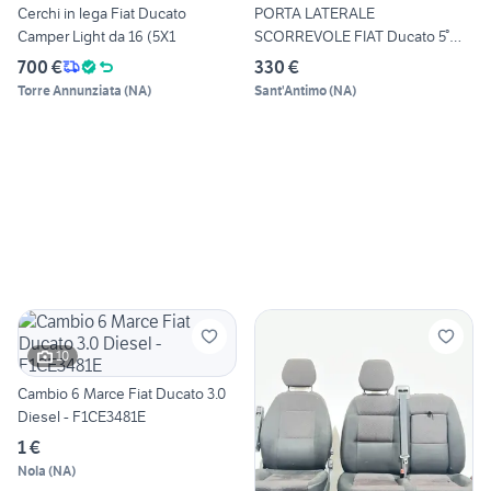
Cerchi in lega Fiat Ducato
PORTA LATERALE
Camper Light da 16 (5X1
SCORREVOLE FIAT Ducato 5°
Serie (0
700 €
330 €
Torre Annunziata
(
NA
)
Sant'Antimo
(
NA
)
10
Cambio 6 Marce Fiat Ducato 3.0
Diesel - F1CE3481E
1 €
Nola
(
NA
)