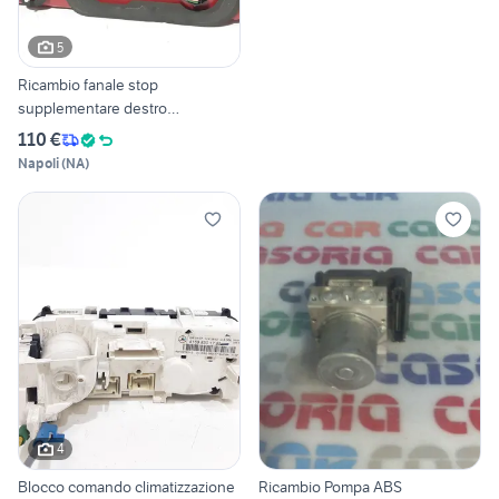
5
Ricambio fanale stop
supplementare destro
MERCEDES
110 €
Napoli
(
NA
)
4
Blocco comando climatizzazione
Ricambio Pompa ABS