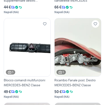
supplementare destro
candelette MERCEDES
MERCEDES
44 €
66 €
Napoli
(
NA
)
Napoli
(
NA
)
5
5
Blocco comandi multifunzioni
Ricambio Fanale post. Destro
MERCEDES-BENZ Classe
MERCEDES-BENZ Classe
49 €
50 €
Napoli
(
NA
)
Napoli
(
NA
)