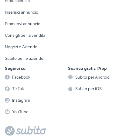
Professionisti
Arredamento e
Console e
Accessori per
Casalinghi
Inserisci annuncio
Videogiochi
animali
Elettrodomestici
Promuovi annuncio
Audio/Video
Musica e Film
Giardino e Fai da te
Consigli per la vendita
Fotografia
Libri e Riviste
Abbigliamento e
Negozi e Aziende
Telefonia
Strumenti Musicali
Accessori
Subito per le aziende
Sports
Tutto per i bambini
Seguici su
Scarica gratis l'App
Biciclette
Facebook
Subito per Android
Collezionismo
TikTok
Subito per iOS
Instagram
YouTube