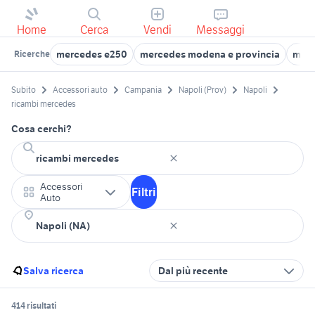
Home
Cerca
Vendi
Messaggi
mercedes e250
mercedes modena e provincia
merc
Ricerche
Subito
Accessori auto
Campania
Napoli (Prov)
Napoli
ricambi mercedes
Cosa cerchi?
Accessori
Filtri
Auto
Salva ricerca
Dal più recente
414 risultati