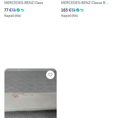
MERCEDES-BENZ Class
MERCEDES-BENZ Classe B
2005-201
77 €
165 €
Napoli
(
NA
)
Napoli
(
NA
)