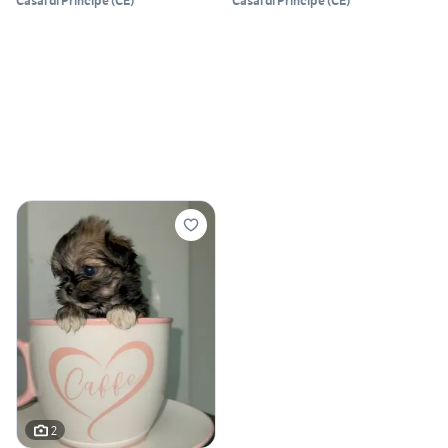
Casal di Principe
(
CE
)
Casal di Principe
(
CE
)
2