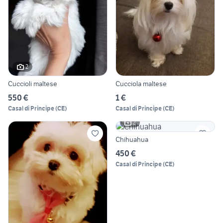
2
Cuccioli maltese
Cucciola maltese
550 €
1 €
Casal di Principe
(
CE
)
Casal di Principe
(
CE
)
2
Chihuahua
450 €
Casal di Principe
(
CE
)