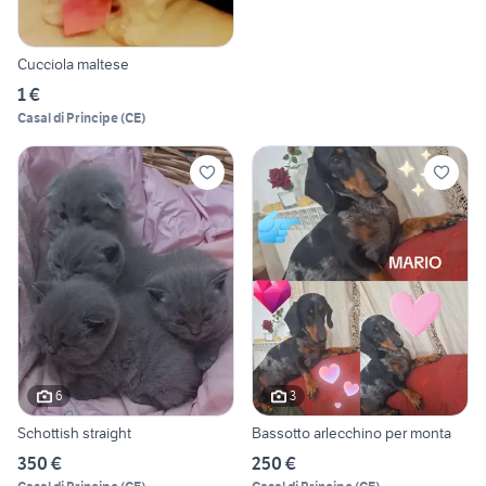
Cucciola maltese
1 €
Casal di Principe
(
CE
)
6
3
Schottish straight
Bassotto arlecchino per monta
350 €
250 €