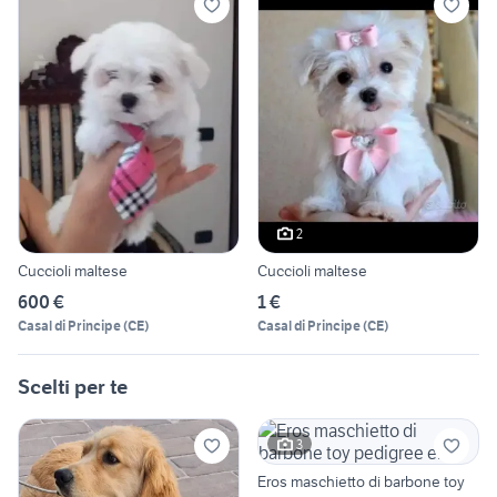
2
Cuccioli maltese
Cuccioli maltese
600 €
1 €
Casal di Principe
(
CE
)
Casal di Principe
(
CE
)
Scelti per te
3
Eros maschietto di barbone toy