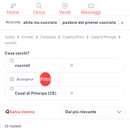
Home
Cerca
Vendi
Messaggi
akita inu cucciolo
pastore dei pirenei cucciolo
cucc
Ricerche
Subito
Animali
Campania
Caserta (Prov)
Casal di Principe
cuccioli
Cosa cerchi?
Filtri
Animali
Salva ricerca
Dal più rilevante
13 risultati