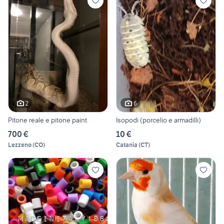
2
6
Pitone reale e pitone paint
Isopodi (porcelio e armadilli)
700 €
10 €
Lezzeno
(
CO
)
Catania
(
CT
)