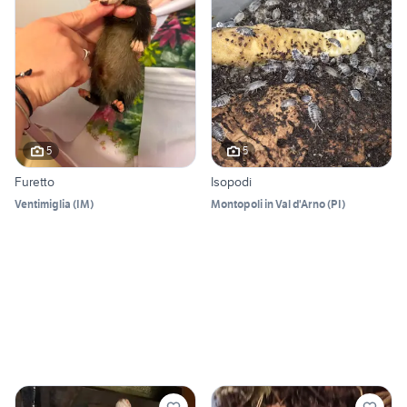
5
5
Furetto
Isopodi
Ventimiglia
(
IM
)
Montopoli in Val d'Arno
(
PI
)