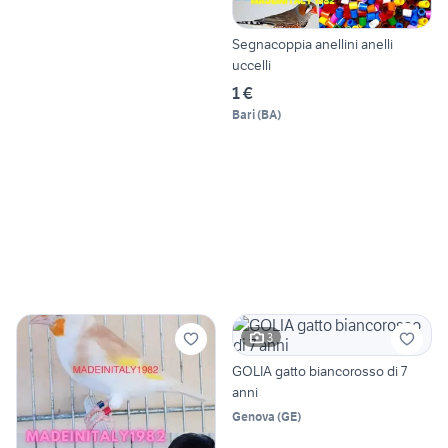
Segnacoppia anellini anelli
uccelli
1 €
Bari
(
BA
)
3
GOLIA gatto biancorosso di 7
anni
Genova
(
GE
)