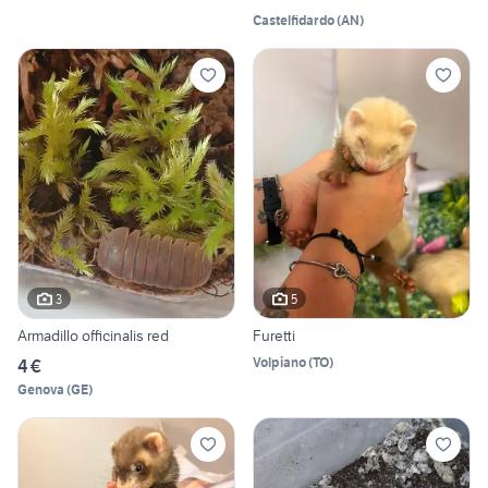
Castelfidardo
(
AN
)
3
5
Armadillo officinalis red
Furetti
Volpiano
(
TO
)
4 €
Genova
(
GE
)