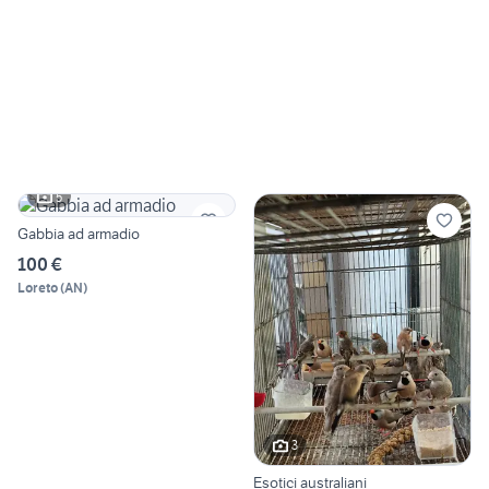
5
Gabbia ad armadio
100 €
Loreto
(
AN
)
3
Esotici australiani