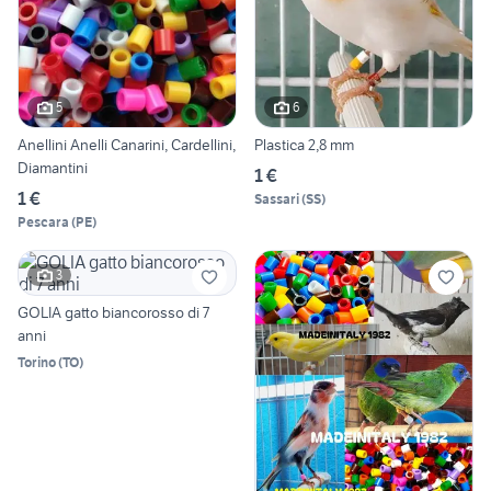
5
6
Anellini Anelli Canarini, Cardellini,
Plastica 2,8 mm
Diamantini
1 €
1 €
Sassari
(
SS
)
Pescara
(
PE
)
3
GOLIA gatto biancorosso di 7
anni
Torino
(
TO
)