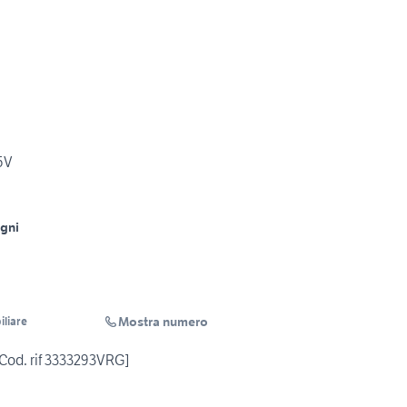
15V
gni
Mostra numero
liare
Cod. rif 3333293VRG]