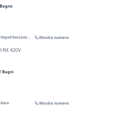
 Bagno
Mostra numero
 Napoli Soccavo
t Rif. 420V
2 Bagni
Mostra numero
liare