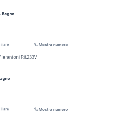
1 Bagno
Mostra numero
liare
ierantoni Rif.233V
Bagno
Mostra numero
liare