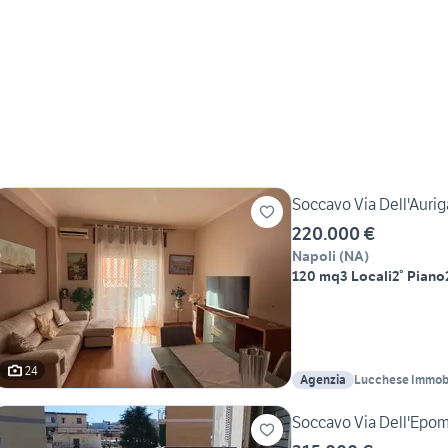
Soccavo Via Dell'Aurig
220.000 €
Napoli
(
NA
)
120 mq
3 Locali
2° Piano
24
Agenzia
Lucchese Immobi
Soccavo Via Dell'Epom