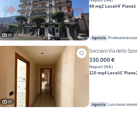
Napoli
(
NA
)
68 mq
2 Locali
4° Piano
1
20
Agenzia
Professionecasa
Pianura
Soccavo Via dello Spor
330.000 €
Napoli
(
NA
)
120 mq
4 Locali
1° Piano
20
Agenzia
Lucchese Immobi