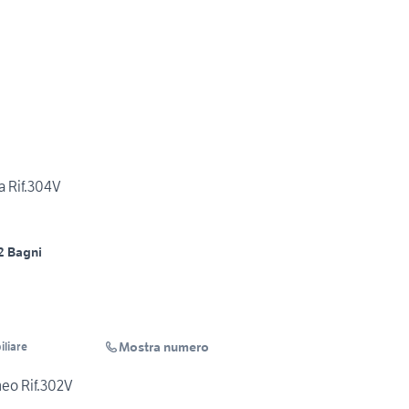
a Rif.304V
2 Bagni
Mostra numero
liare
eo Rif.302V