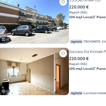
3 LOCALI A NAPOLI
220.000 €
Napoli
(
NA
)
100 mq
3 Locali
2° Piano
30
Agenzia
TECNORETE - CA
Soccavo Via Vicinale P
220.000 €
Napoli
(
NA
)
100 mq
3 Locali
2° Piano
17
Agenzia
Lucchese Immobi