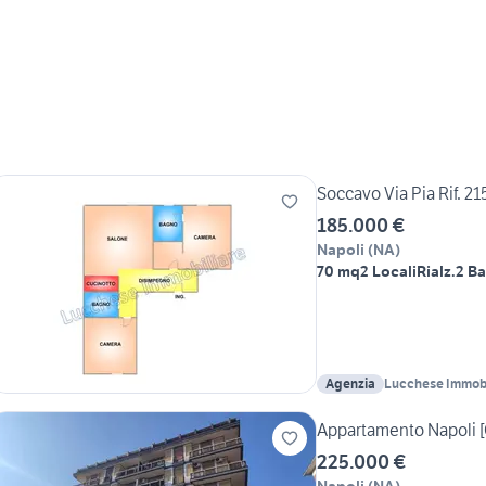
Soccavo Via Pia Rif. 2
185.000 €
Napoli
(
NA
)
70 mq
2 Locali
Rialz.
2 Ba
Agenzia
Lucchese Immobi
Appartamento Napoli [
225.000 €