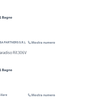
1 Bagno
Mostra numero
SA PARTNERS S.R.L
aradiso Rif.306V
1 Bagno
Mostra numero
liare