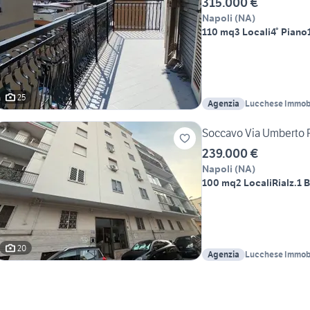
315.000 €
Napoli
(
NA
)
110 mq
3 Locali
4° Piano
25
Agenzia
Lucchese Immobi
Soccavo Via Umberto P
239.000 €
Napoli
(
NA
)
100 mq
2 Locali
Rialz.
1 
20
Agenzia
Lucchese Immobi