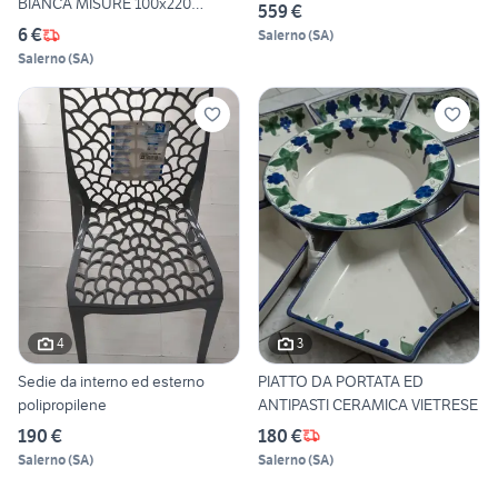
BIANCA MISURE 100x220
559 €
NUOVA
6 €
Salerno
(
SA
)
Salerno
(
SA
)
4
3
Sedie da interno ed esterno
PIATTO DA PORTATA ED
polipropilene
ANTIPASTI CERAMICA VIETRESE
190 €
180 €
Salerno
(
SA
)
Salerno
(
SA
)