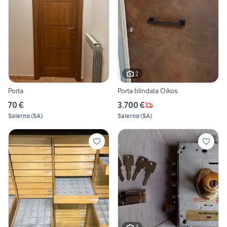
2
Porta
Porta blindata Oikos
70 €
3.700 €
Salerno
(
SA
)
Salerno
(
SA
)
4