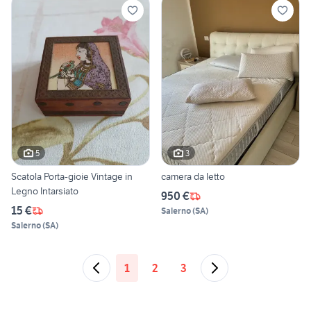
5
3
Scatola Porta-gioie Vintage in
camera da letto
Legno Intarsiato
950 €
15 €
Salerno
(
SA
)
Salerno
(
SA
)
1
2
3