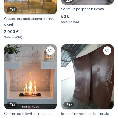
Serratura per porta blindata
6
60 €
Cassettiera professionale porta
Salerno
(
SA
)
gioielli
3.000 €
Salerno
(
SA
)
3
2
Camino da interni a bioetanolo
fodera/pannello porta blindata