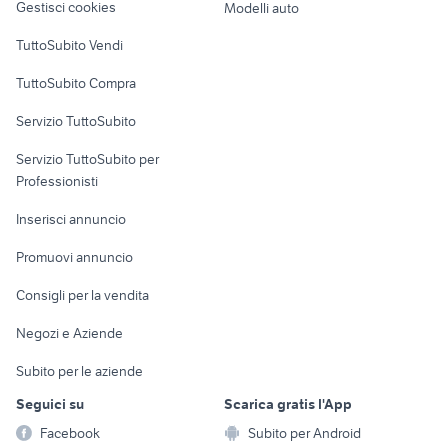
Novara provincia
Gestisci cookies
Modelli auto
Case vacanza
mobili usati ville di fiemme
lampadario vimini
TuttoSubito Vendi
Uffici e Locali
TuttoSubito Compra
commerciali
Servizio TuttoSubito
elettronica
per la casa e la
sports e hobby
Servizio TuttoSubito per
persona
Informatica
Animali
Professionisti
Arredamento e
Console e
Accessori per
Casalinghi
Inserisci annuncio
Videogiochi
animali
Elettrodomestici
Promuovi annuncio
Audio/Video
Musica e Film
Giardino e Fai da te
Consigli per la vendita
Fotografia
Libri e Riviste
Abbigliamento e
Negozi e Aziende
Telefonia
Strumenti Musicali
Accessori
Subito per le aziende
Sports
Tutto per i bambini
Seguici su
Scarica gratis l'App
Biciclette
Facebook
Subito per Android