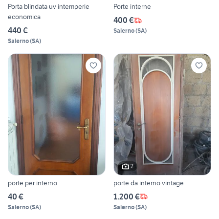
Porta blindata uv intemperie
Porte interne
economica
400 €
440 €
Salerno
(
SA
)
Salerno
(
SA
)
2
porte per interno
porte da interno vintage
40 €
1.200 €
Salerno
(
SA
)
Salerno
(
SA
)