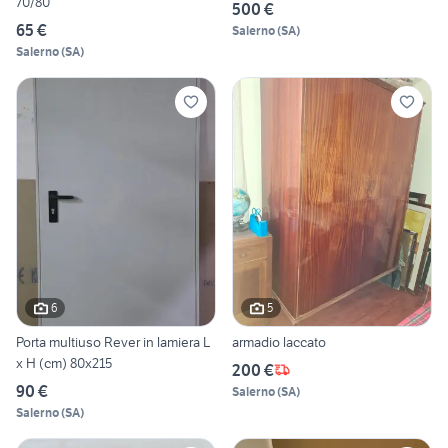
70/80
500 €
65 €
Salerno
(
SA
)
Salerno
(
SA
)
6
5
Porta multiuso Rever in lamiera L
armadio laccato
x H (cm) 80x215
200 €
90 €
Salerno
(
SA
)
Salerno
(
SA
)