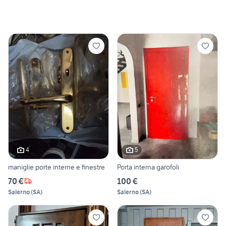
4
5
maniglie porte interne e finestre
Porta interna garofoli
70 €
100 €
Salerno
(
SA
)
Salerno
(
SA
)