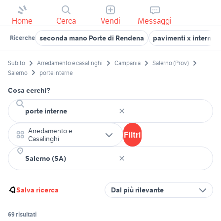
Home
Cerca
Vendi
Messaggi
seconda mano Porte di Rendena
pavimenti x interni g
Ricerche
Subito
Arredamento e casalinghi
Campania
Salerno (Prov)
Salerno
porte interne
Cosa cerchi?
Arredamento e
Filtri
Casalinghi
Salva ricerca
Dal più rilevante
69 risultati