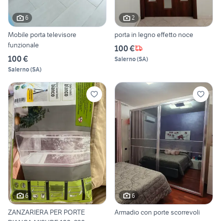
6
2
Mobile porta televisore
porta in legno effetto noce
funzionale
100 €
100 €
Salerno
(
SA
)
Salerno
(
SA
)
6
6
ZANZARIERA PER PORTE
Armadio con porte scorrevoli