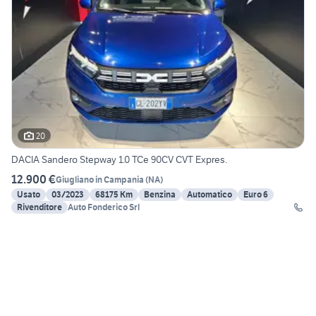
20
DACIA Sandero Stepway 1.0 TCe 90CV CVT Expres.
12.900 €
Giugliano in Campania
(
NA
)
Usato
03/2023
68175 Km
Benzina
Automatico
Euro 6
Rivenditore
Auto Fonderico Srl