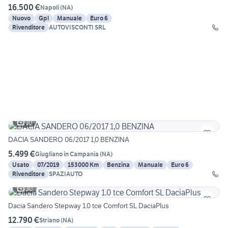
16.500 €
Napoli
(
NA
)
Nuovo
Gpl
Manuale
Euro 6
Rivenditore
AUTOVISCONTI SRL
10
DACIA SANDERO 06/2017 1,0 BENZINA
5.499 €
Giugliano in Campania
(
NA
)
Usato
07/2019
153000 Km
Benzina
Manuale
Euro 6
Rivenditore
SPAZIAUTO
30
Dacia Sandero Stepway 1.0 tce Comfort SL DaciaPlus
12.790 €
Striano
(
NA
)