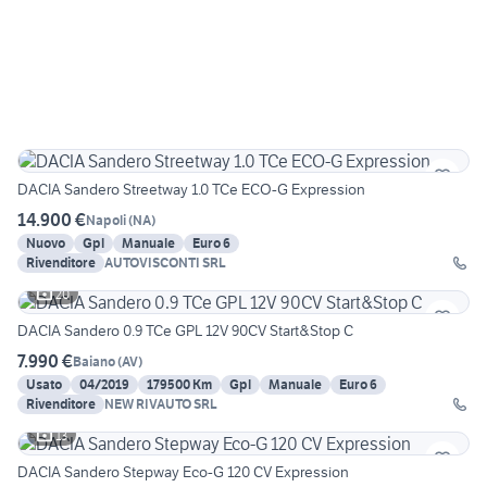
DACIA Sandero Streetway 1.0 TCe ECO-G Expression
14.900 €
Napoli
(
NA
)
Nuovo
Gpl
Manuale
Euro 6
Rivenditore
AUTOVISCONTI SRL
20
DACIA Sandero 0.9 TCe GPL 12V 90CV Start&Stop C
7.990 €
Baiano
(
AV
)
Usato
04/2019
179500 Km
Gpl
Manuale
Euro 6
Rivenditore
NEW RIVAUTO SRL
13
DACIA Sandero Stepway Eco-G 120 CV Expression