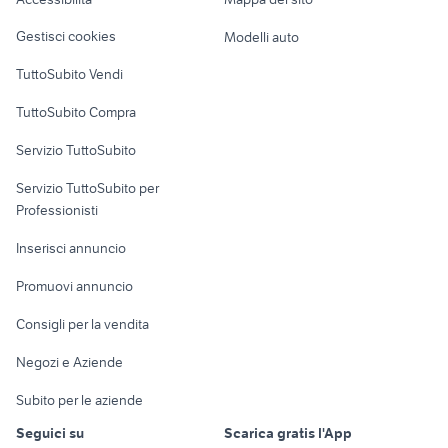
Loft, mansarde e
Veicoli commerciali
altro
Gestisci cookies
Modelli auto
Case vacanza
TuttoSubito Vendi
Uffici e Locali
TuttoSubito Compra
commerciali
Servizio TuttoSubito
elettronica
per la casa e la
sports e hobby
Servizio TuttoSubito per
persona
Informatica
Animali
Professionisti
Arredamento e
Console e
Accessori per
Casalinghi
Inserisci annuncio
Videogiochi
animali
Elettrodomestici
Promuovi annuncio
Audio/Video
Musica e Film
Giardino e Fai da te
Consigli per la vendita
Fotografia
Libri e Riviste
Abbigliamento e
Negozi e Aziende
Telefonia
Strumenti Musicali
Accessori
Subito per le aziende
Sports
Tutto per i bambini
Seguici su
Scarica gratis l'App
Biciclette