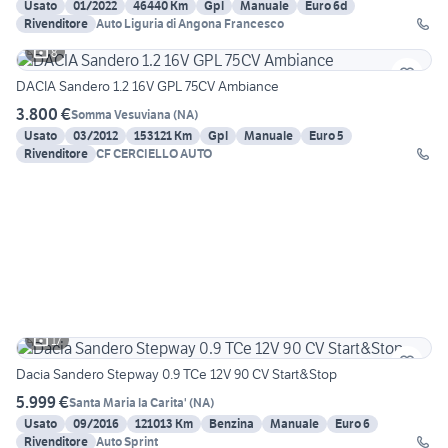
Usato
01/2022
46440 Km
Gpl
Manuale
Euro 6d
Rivenditore
Auto Liguria di Angona Francesco
8
DACIA Sandero 1.2 16V GPL 75CV Ambiance
3.800 €
Somma Vesuviana
(
NA
)
Usato
03/2012
153121 Km
Gpl
Manuale
Euro 5
Rivenditore
CF CERCIELLO AUTO
17
Dacia Sandero Stepway 0.9 TCe 12V 90 CV Start&Stop
5.999 €
Santa Maria la Carita'
(
NA
)
Usato
09/2016
121013 Km
Benzina
Manuale
Euro 6
Rivenditore
Auto Sprint