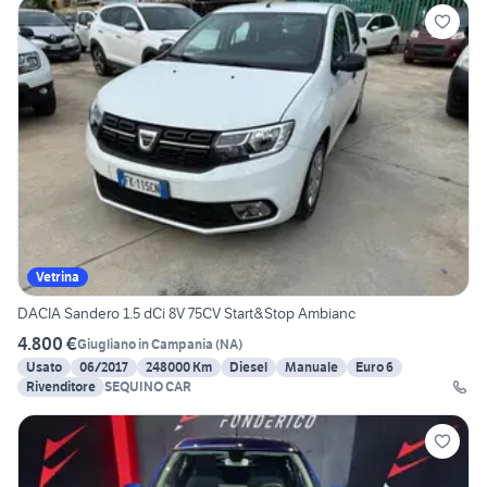
Vetrina
DACIA Sandero 1.5 dCi 8V 75CV Start&Stop Ambianc
4.800 €
Giugliano in Campania
(
NA
)
Usato
06/2017
248000 Km
Diesel
Manuale
Euro 6
Rivenditore
SEQUINO CAR