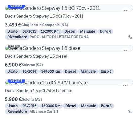
Vetrina
Dacia Sandero Stepway 1.5 dCi 70cv - 2011
3.499 €
Giugliano in Campania
(
NA
)
Usato
02/2011
152000 Km
Diesel
Manuale
Euro 4
Rivenditore
PAROLAUTO DI LETIZIA FORTUNA
6
Dacia Sandero Stepway 1.5 diesel
6.900 €
Salerno
(
SA
)
Usato
10/2014
144000 Km
Diesel
Manuale
Euro 5
Vetrina
Dacia Sandero 1.5 dCi 75CV Lauréate
5.900 €
Solofra
(
AV
)
Usato
05/2013
150000 Km
Diesel
Manuale
Euro 5
Rivenditore
Albanese Car Srl