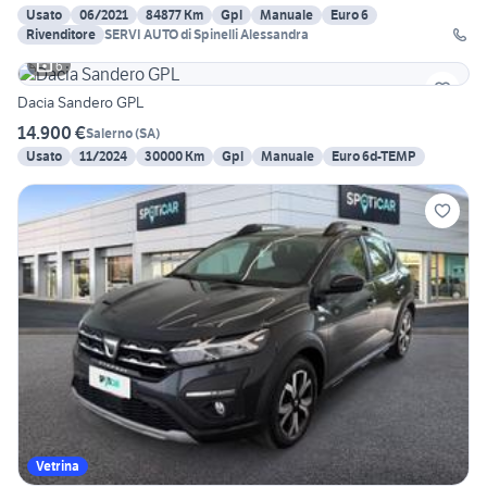
Usato
06/2021
84877 Km
Gpl
Manuale
Euro 6
Rivenditore
SERVI AUTO di Spinelli Alessandra
6
Dacia Sandero GPL
14.900 €
Salerno
(
SA
)
Usato
11/2024
30000 Km
Gpl
Manuale
Euro 6d-TEMP
Vetrina