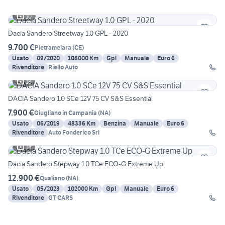
10
Dacia Sandero Streetway 1.0 GPL - 2020
9.700 €
Pietramelara
(
CE
)
Usato
09/2020
108000 Km
Gpl
Manuale
Euro 6
Rivenditore
Riello Auto
18
DACIA Sandero 1.0 SCe 12V 75 CV S&S Essential
7.900 €
Giugliano in Campania
(
NA
)
Usato
06/2019
48336 Km
Benzina
Manuale
Euro 6
Rivenditore
Auto Fonderico Srl
14
Dacia Sandero Stepway 1.0 TCe ECO-G Extreme Up
12.900 €
Qualiano
(
NA
)
Usato
05/2023
102000 Km
Gpl
Manuale
Euro 6
Rivenditore
GT CARS