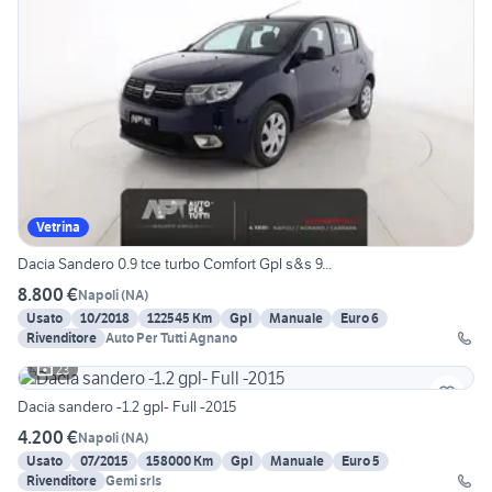
Vetrina
Dacia Sandero 0.9 tce turbo Comfort Gpl s&s 9...
8.800 €
Napoli
(
NA
)
Usato
10/2018
122545 Km
Gpl
Manuale
Euro 6
Rivenditore
Auto Per Tutti Agnano
23
Dacia sandero -1.2 gpl- Full -2015
4.200 €
Napoli
(
NA
)
Usato
07/2015
158000 Km
Gpl
Manuale
Euro 5
Rivenditore
Gemi srls