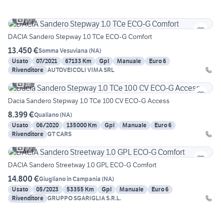
20
DACIA Sandero Stepway 1.0 TCe ECO-G Comfort
13.450 €
Somma Vesuviana
(
NA
)
Usato
07/2021
67133 Km
Gpl
Manuale
Euro 6
Rivenditore
AUTOVEICOLI VIMA SRL
16
Dacia Sandero Stepway 1.0 TCe 100 CV ECO-G Access
8.399 €
Qualiano
(
NA
)
Usato
06/2020
135000 Km
Gpl
Manuale
Euro 6
Rivenditore
GT CARS
30
DACIA Sandero Streetway 1.0 GPL ECO-G Comfort
14.800 €
Giugliano in Campania
(
NA
)
Usato
05/2023
53355 Km
Gpl
Manuale
Euro 6
Rivenditore
GRUPPO SGARIGLIA S.R.L.