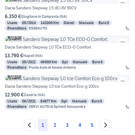
Dacia Sandero Stepway 1.5 dCi 8V 90CV
6.350 €
Giugliano in Campania
(
NA
)
Usato
05/2014
142000 Km
Diesel
Manuale
Euro 5
Rivenditore
ESSEAUTO
30
Dacia Sandero Stepway 1.0 TCe ECO-G Comfort
13.790 €
Napoli
(
NA
)
Usato
05/2022
49000 Km
Gpl
Manuale
Euro 6
Rivenditore
Punto Auto di Amato Antonio
23
Dacia Sandero Stepway 1.0 tce Comfort Eco-g 100cv
12.900 €
Casoria
(
NA
)
Usato
06/2021
84877 Km
Gpl
Manuale
Euro 6
Rivenditore
SERVI AUTO di Spinelli Alessandra
1
2
3
4
5