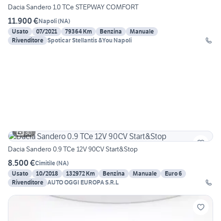
Dacia Sandero 1.0 TCe STEPWAY COMFORT
11.900 €
Napoli
(
NA
)
Usato
07/2021
79364 Km
Benzina
Manuale
Rivenditore
Spoticar Stellantis &You Napoli
30
Dacia Sandero 0.9 TCe 12V 90CV Start&Stop
8.500 €
Cimitile
(
NA
)
Usato
10/2018
132972 Km
Benzina
Manuale
Euro 6
Rivenditore
AUTO OGGI EUROPA S.R.L