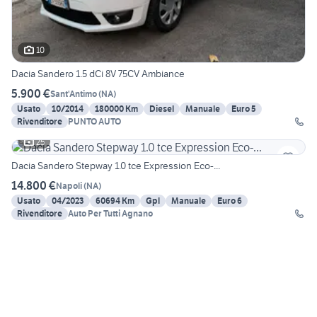
10
Dacia Sandero 1.5 dCi 8V 75CV Ambiance
5.900 €
Sant'Antimo
(
NA
)
Usato
10/2014
180000 Km
Diesel
Manuale
Euro 5
Rivenditore
PUNTO AUTO
25
Dacia Sandero Stepway 1.0 tce Expression Eco-...
14.800 €
Napoli
(
NA
)
Usato
04/2023
60694 Km
Gpl
Manuale
Euro 6
Rivenditore
Auto Per Tutti Agnano