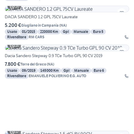
26
DACIA SANDERO 1.2 GPL 75CV Laureate
5.200 €
Giugliano in Campania
(
NA
)
Usato
01/2015
220000 Km
Gpl
Manuale
Euro 5
Rivenditore
RM CARS
15
Dacia Sandero Stepway 0.9 TCe Turbo GPL 90 CV 2019
7.800 €
Torre del Greco
(
NA
)
Usato
09/2019
145000 Km
Gpl
Manuale
Euro 6
Rivenditore
EMANUELE POLVERINO E.G. AUTO
12