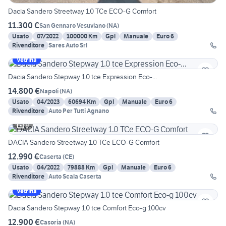
Dacia Sandero Streetway 1.0 TCe ECO-G Comfort
11.300 €
San Gennaro Vesuviano
(
NA
)
Usato
07/2022
100000 Km
Gpl
Manuale
Euro 6
Rivenditore
Sares Auto Srl
Vetrina
Dacia Sandero Stepway 1.0 tce Expression Eco-...
14.800 €
Napoli
(
NA
)
Usato
04/2023
60694 Km
Gpl
Manuale
Euro 6
Rivenditore
Auto Per Tutti Agnano
9
DACIA Sandero Streetway 1.0 TCe ECO-G Comfort
12.990 €
Caserta
(
CE
)
Usato
04/2022
79888 Km
Gpl
Manuale
Euro 6
Rivenditore
Auto Scala Caserta
Vetrina
Dacia Sandero Stepway 1.0 tce Comfort Eco-g 100cv
12.900 €
Casoria
(
NA
)