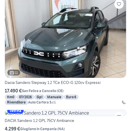
11
Dacia Sandero Stepway 1.2 TCe ECO-G 120cv Expressi
17.490 €
San Felice a Cancello
(
CE
)
Km0
07/2026
Gpl
Manuale
Euro 6
Rivenditore
Auto Carfora S.r.l.
Vetrina
DACIA Sandero 1.2 GPL 75CV Ambiance
4.299 €
Giugliano in Campania
(
NA
)