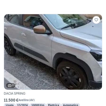
6
DACIA SPRING
11.500 €
Avellino
(
AV
)
Usato
12/2024
10000 Km
Elettrica
Automatico