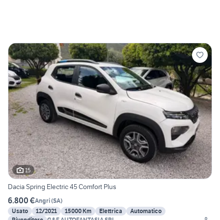
15
Dacia Spring Electric 45 Comfort Plus
6.800 €
Angri
(
SA
)
Usato
12/2021
15000 Km
Elettrica
Automatico
Rivenditore
G&F AUTOFANTASIA SRL