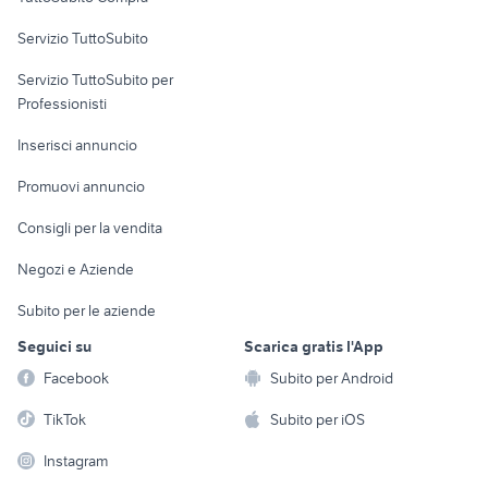
commerciali
Servizio TuttoSubito
elettronica
per la casa e la
sports e hobby
Servizio TuttoSubito per
persona
Informatica
Animali
Professionisti
Arredamento e
Console e
Accessori per
Casalinghi
Inserisci annuncio
Videogiochi
animali
Elettrodomestici
Promuovi annuncio
Audio/Video
Musica e Film
Giardino e Fai da te
Consigli per la vendita
Fotografia
Libri e Riviste
Abbigliamento e
Negozi e Aziende
Telefonia
Strumenti Musicali
Accessori
Subito per le aziende
Sports
Tutto per i bambini
Seguici su
Scarica gratis l'App
Biciclette
Facebook
Subito per Android
Collezionismo
TikTok
Subito per iOS
Instagram