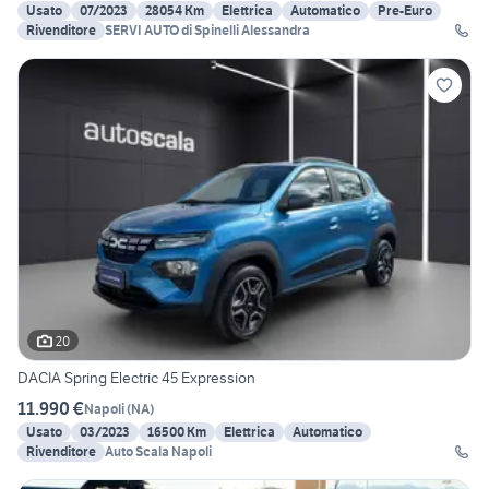
Usato
07/2023
28054 Km
Elettrica
Automatico
Pre-Euro
Rivenditore
SERVI AUTO di Spinelli Alessandra
20
DACIA Spring Electric 45 Expression
11.990 €
Napoli
(
NA
)
Usato
03/2023
16500 Km
Elettrica
Automatico
Rivenditore
Auto Scala Napoli