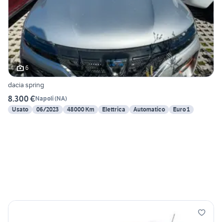
6
dacia spring
8.300 €
Napoli
(
NA
)
Usato
06/2023
48000 Km
Elettrica
Automatico
Euro 1