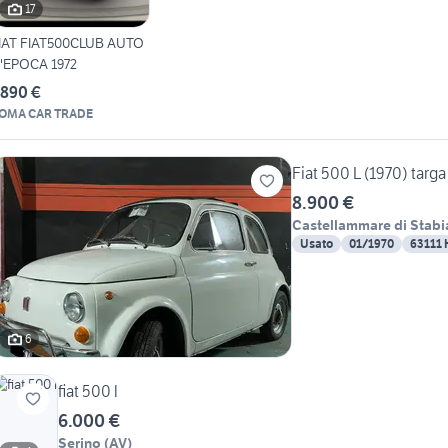
17
IAT FIAT500CLUB AUTO
'EPOCA 1972
.890 €
OMA CAR TRADE
Fiat 500 L (1970) targa
8.900 €
Castellammare di Stabi
Usato
01/1970
63111
6
fiat 500 l
6.000 €
Serino
(
AV
)