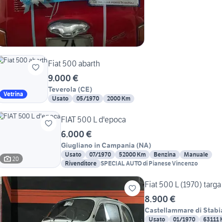
Fiat 500 abarth
9.000 €
Teverola
(
CE
)
Vetrina
Usato
05/1970
2000 Km
FIAT 500 L d'epoca
6.000 €
Giugliano in Campania
(
NA
)
Usato
07/1970
52000 Km
Benzina
Manuale
20
Rivenditore
SPECIAL AUTO di Pianese Vincenzo
Fiat 500 L (1970) targa
8.900 €
Castellammare di Stabi
Usato
01/1970
63111