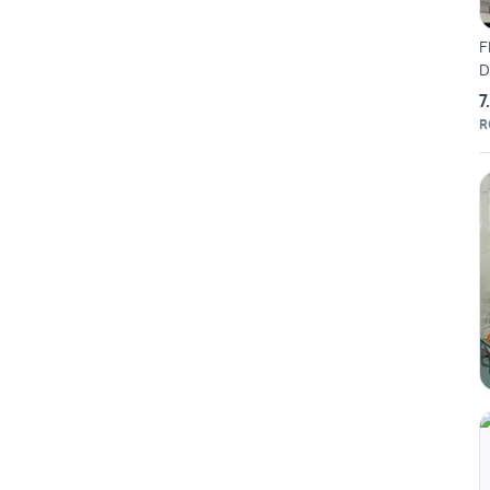
F
D
7
R