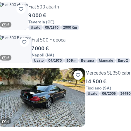
Fiat 500 abarth
9.000 €
Teverola
(
CE
)
6
Usato
05/1970
2000 Km
Fiat 500 F epoca
7.000 €
Napoli
(
NA
)
6
Usato
04/1970
80 Km
Benzina
Manuale
Euro 2
Mercedes SL 350 cabr
14.500 €
Fisciano
(
SA
)
Usato
06/2006
24490
6