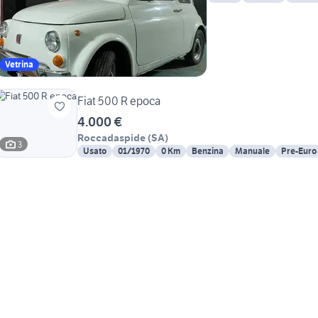
Vetrina
Fiat 500 R epoca
4.000 €
Roccadaspide
(
SA
)
3
Usato
01/1970
0 Km
Benzina
Manuale
Pre-Euro