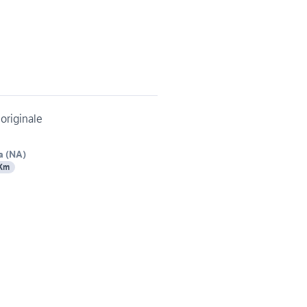
 originale
a
(
NA
)
 Km