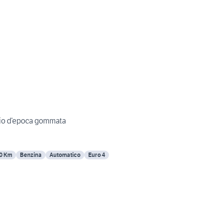
io d’epoca gommata
0 Km
Benzina
Automatico
Euro 4