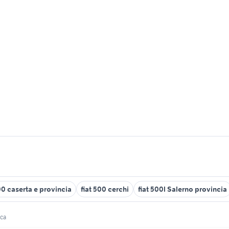
00 caserta e provincia
fiat 500 cerchi
fiat 500l Salerno provincia
oca