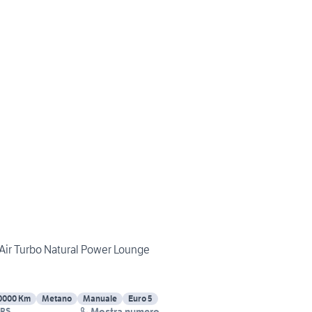
nAir Turbo Natural Power Lounge
0000 Km
Metano
Manuale
Euro 5
Mostra numero
ARS