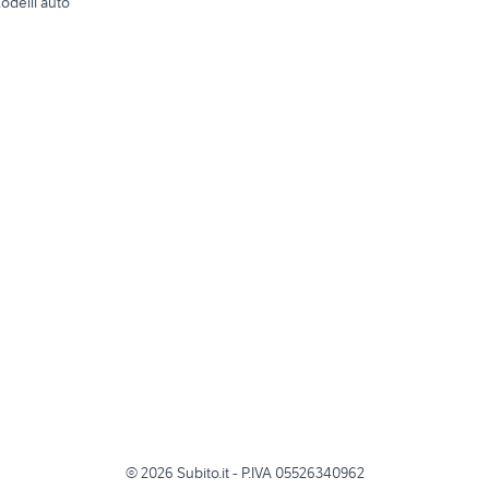
odelli auto
©
2026
Subito.it - P.IVA 05526340962