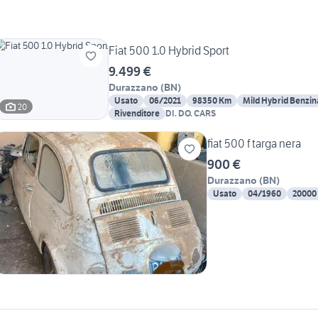
Fiat 500 1.0 Hybrid Sport
9.499 €
Durazzano
(
BN
)
Usato
06/2021
98350 Km
Mild Hybrid Benzin
20
Rivenditore
DI. DO. CARS
fiat 500 f targa nera
900 €
Durazzano
(
BN
)
Usato
04/1960
20000