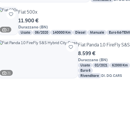
Fiat 500x
11.900 €
Durazzano
(
BN
)
2
Usato
06/2020
140000 Km
Diesel
Manuale
Euro 6d-TEM
Fiat Panda 1.0 FireFly S&S
8.599 €
Durazzano
(
BN
)
Usato
02/2021
62000 Km
Euro 6
21
Rivenditore
DI. DO. CARS