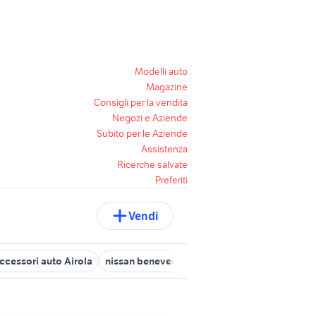
Modelli auto
Magazine
Consigli per la vendita
Negozi e Aziende
Subito per le Aziende
Assistenza
Ricerche salvate
Preferiti
Vendi
ccessori auto Airola
nissan benevento
auto Arpaia
auto Morc