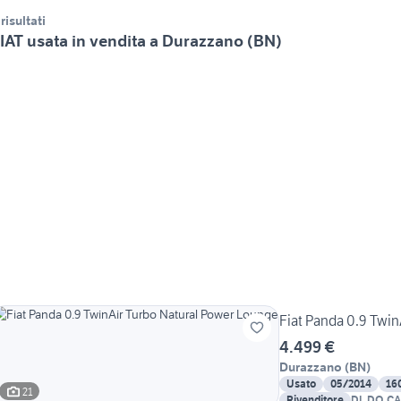
 risultati
IAT usata in vendita a Durazzano (BN)
Fiat Panda 0.9 Twi
4.499 €
Durazzano
(
BN
)
Usato
05/2014
16
21
Rivenditore
DI. DO. C