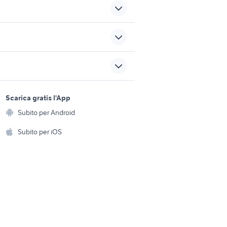
auto usate nettuno
auto usate lecco
sports e hobby
zavoli
a
Scarica gratis l'App
Animali
scarpe rialzate uomo
Subito per Android
ia Catania
ento e
abbigliamento
Accessori per animali
hi
Subito per iOS
Musica e Film
omestici
Libri e Riviste
e Fai da te
Strumenti Musicali
amento e
ri
Sports
 i bambini
Biciclette