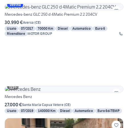
Vetrina
Mercedes-benz GLC 250 d 4Matic Premium 2.2 204CV
30.990 €
Aversa
(
CE
)
Usato
07/2017
70000 Km
Diesel
Automatico
Euro 6
Rivenditore
MOTOR GROUP
6
Mercedes Benz
27.000 €
Santa Maria Capua Vetere
(
CE
)
Usato
07/2019
140000 Km
Diesel
Automatico
Euro 6d-TEMP