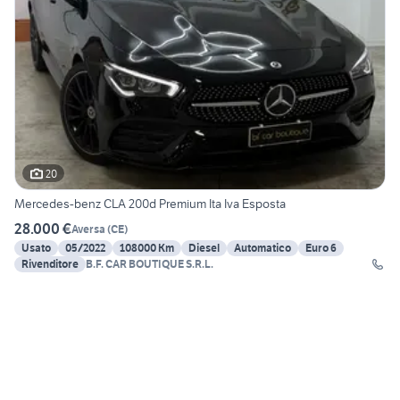
20
Mercedes-benz CLA 200d Premium Ita Iva Esposta
28.000 €
Aversa
(
CE
)
Usato
05/2022
108000 Km
Diesel
Automatico
Euro 6
Rivenditore
B.F. CAR BOUTIQUE S.R.L.