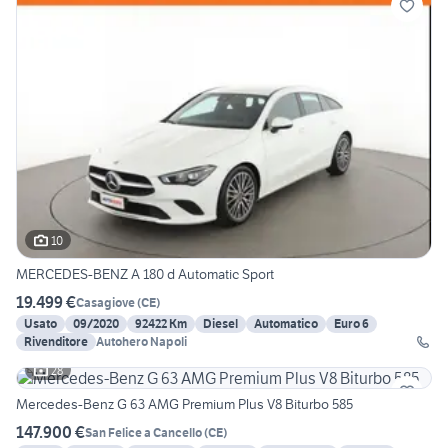
10
MERCEDES-BENZ A 180 d Automatic Sport
19.499 €
Casagiove
(
CE
)
Usato
09/2020
92422 Km
Diesel
Automatico
Euro 6
Rivenditore
Autohero Napoli
28
Mercedes-Benz G 63 AMG Premium Plus V8 Biturbo 585
147.900 €
San Felice a Cancello
(
CE
)