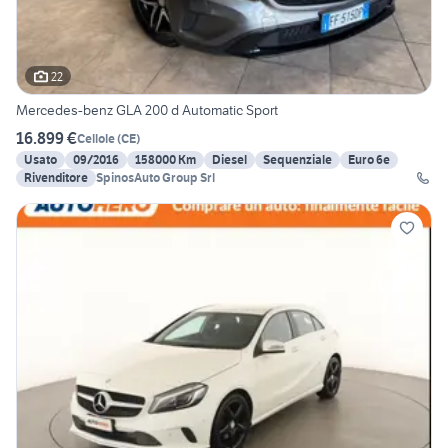
22
Mercedes-benz GLA 200 d Automatic Sport
16.899 €
Cellole
(
CE
)
Usato
09/2016
158000 Km
Diesel
Sequenziale
Euro 6e
Rivenditore
SpinosAuto Group Srl