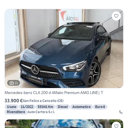
13
Mercedes-benz CLA 200 d 4Matic Premium AMG LINE| T
33.900 €
San Felice a Cancello
(
CE
)
Usato
11/2022
55041 Km
Diesel
Automatico
Euro 6
Rivenditore
Auto Carfora S.r.l.