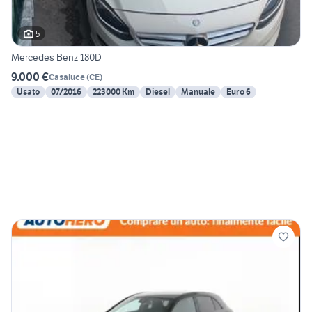
5
Mercedes Benz 180D
9.000 €
Casaluce
(
CE
)
Usato
07/2016
223000 Km
Diesel
Manuale
Euro 6