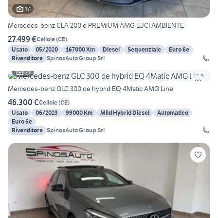
17
Mercedes-benz CLA 200 d PREMIUM AMG LUCI AMBIENTE
27.499 €
Cellole
(
CE
)
Usato
05/2020
167000 Km
Diesel
Sequenziale
Euro 6e
Rivenditore
SpinosAuto Group Srl
21
Mercedes-benz GLC 300 de hybrid EQ 4Matic AMG Line
46.300 €
Cellole
(
CE
)
Usato
06/2023
99000 Km
Mild Hybrid Diesel
Automatico
Euro 6e
Rivenditore
SpinosAuto Group Srl