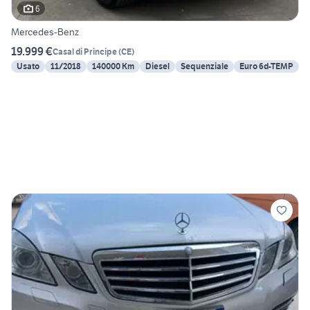
6
Mercedes-Benz
19.999 €
Casal di Principe
(
CE
)
Usato
11/2018
140000 Km
Diesel
Sequenziale
Euro 6d-TEMP