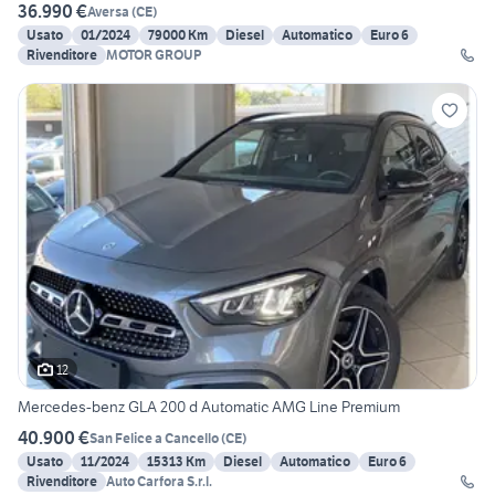
36.990 €
Aversa
(
CE
)
Usato
01/2024
79000 Km
Diesel
Automatico
Euro 6
Rivenditore
MOTOR GROUP
12
Mercedes-benz GLA 200 d Automatic AMG Line Premium
40.900 €
San Felice a Cancello
(
CE
)
Usato
11/2024
15313 Km
Diesel
Automatico
Euro 6
Rivenditore
Auto Carfora S.r.l.