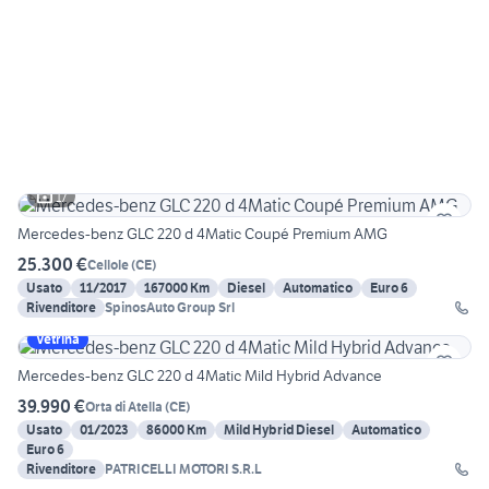
17
Mercedes-benz GLC 220 d 4Matic Coupé Premium AMG
25.300 €
Cellole
(
CE
)
Usato
11/2017
167000 Km
Diesel
Automatico
Euro 6
Rivenditore
SpinosAuto Group Srl
Vetrina
Mercedes-benz GLC 220 d 4Matic Mild Hybrid Advance
39.990 €
Orta di Atella
(
CE
)
Usato
01/2023
86000 Km
Mild Hybrid Diesel
Automatico
Euro 6
Rivenditore
PATRICELLI MOTORI S.R.L