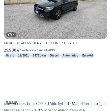
6
MERCEDES-BENZ GLA 200 D SPORT PLUS AUTO
29.900 €
San Felice a Cancello
(
CE
)
Usato
11/2021
64751 Km
Diesel
Automatico
Euro 6d
15
Mercedes-benz C 220 d Mild hybrid 4Matic Premium A