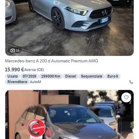
14
Mercedes-benz A 200 d Automatic Premium AMG
15.990 €
Aversa
(
CE
)
Usato
07/2019
199000 Km
Diesel
Sequenziale
Euro 6
Rivenditore
AutoM