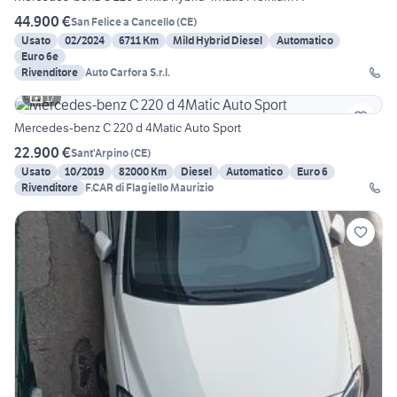
44.900 €
San Felice a Cancello
(
CE
)
Usato
02/2024
6711 Km
Mild Hybrid Diesel
Automatico
Euro 6e
Rivenditore
Auto Carfora S.r.l.
17
Mercedes-benz C 220 d 4Matic Auto Sport
22.900 €
Sant'Arpino
(
CE
)
Usato
10/2019
82000 Km
Diesel
Automatico
Euro 6
Rivenditore
F.CAR di Flagiello Maurizio