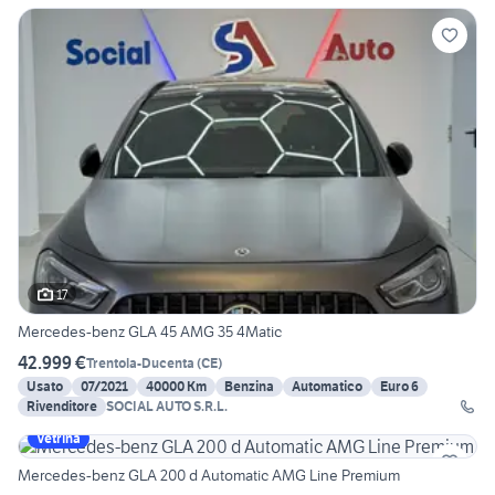
17
Mercedes-benz GLA 45 AMG 35 4Matic
42.999 €
Trentola-Ducenta
(
CE
)
Usato
07/2021
40000 Km
Benzina
Automatico
Euro 6
Rivenditore
SOCIAL AUTO S.R.L.
Vetrina
Mercedes-benz GLA 200 d Automatic AMG Line Premium