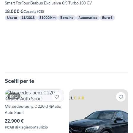
Smart ForFour Brabus Exclusive 0.9 Turbo 109 CV
18.000 €
Caserta
(
CE
)
Usato
11/2018
51000 Km
Benzina
Automatico
Euro 6
Scelti per te
17
Mercedes-benz C 220 d 4Matic
Auto Sport
22.900 €
F.CAR di Flagiello Maurizio