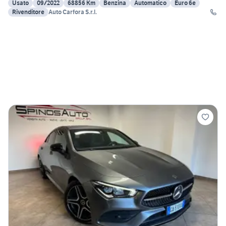
Usato
09/2022
68856 Km
Benzina
Automatico
Euro 6e
Rivenditore
Auto Carfora S.r.l.