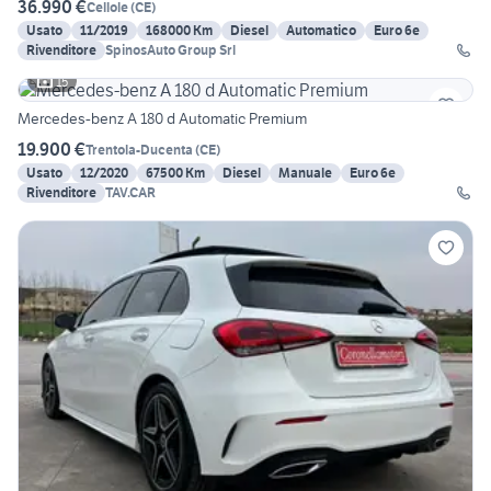
36.990 €
Cellole
(
CE
)
Usato
11/2019
168000 Km
Diesel
Automatico
Euro 6e
Rivenditore
SpinosAuto Group Srl
15
Mercedes-benz A 180 d Automatic Premium
19.900 €
Trentola-Ducenta
(
CE
)
Usato
12/2020
67500 Km
Diesel
Manuale
Euro 6e
Rivenditore
TAV.CAR