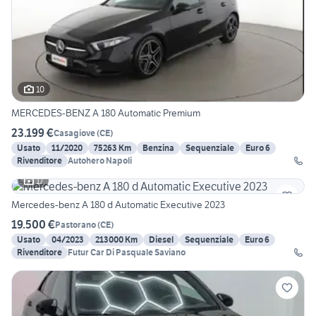
10
MERCEDES-BENZ A 180 Automatic Premium
23.199 €
Casagiove
(
CE
)
Usato
11/2020
75263 Km
Benzina
Sequenziale
Euro 6
Rivenditore
Autohero Napoli
17
Mercedes-benz A 180 d Automatic Executive 2023
19.500 €
Pastorano
(
CE
)
Usato
04/2023
213000 Km
Diesel
Sequenziale
Euro 6
Rivenditore
Futur Car Di Pasquale Saviano