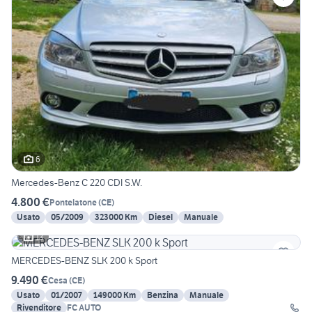
6
Mercedes-Benz C 220 CDI S.W.
4.800 €
Pontelatone
(
CE
)
Usato
05/2009
323000 Km
Diesel
Manuale
13
MERCEDES-BENZ SLK 200 k Sport
9.490 €
Cesa
(
CE
)
Usato
01/2007
149000 Km
Benzina
Manuale
Rivenditore
FC AUTO