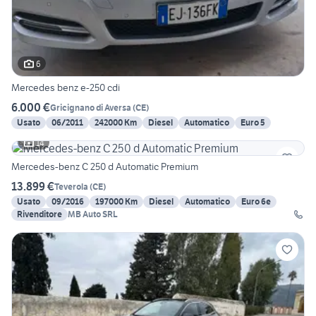
6
Mercedes benz e-250 cdi
6.000 €
Gricignano di Aversa
(
CE
)
Usato
06/2011
242000 Km
Diesel
Automatico
Euro 5
14
Mercedes-benz C 250 d Automatic Premium
13.899 €
Teverola
(
CE
)
Usato
09/2016
197000 Km
Diesel
Automatico
Euro 6e
Rivenditore
MB Auto SRL