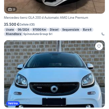
19
Mercedes-benz GLA 200 d Automatic AMG Line Premium
35.500 €
Cellole
(
CE
)
Usato
06/2024
97000 Km
Diesel
Sequenziale
Euro 6
Rivenditore
SpinosAuto Group Srl
Vetrina