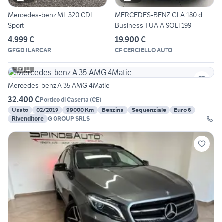
Mercedes-benz ML 320 CDI
MERCEDES-BENZ GLA 180 d
Sport
Business TUA A SOLI 199
4.999 €
19.900 €
GFGD ILARCAR
CF CERCIELLO AUTO
11
Mercedes-benz A 35 AMG 4Matic
32.400 €
Portico di Caserta
(
CE
)
Usato
02/2019
99000 Km
Benzina
Sequenziale
Euro 6
Rivenditore
G GROUP SRLS