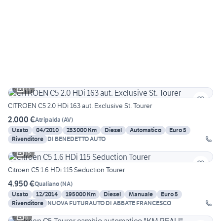
13
CITROEN C5 2.0 HDi 163 aut. Exclusive St. Tourer
2.000 €
Atripalda
(
AV
)
Usato
04/2010
253000 Km
Diesel
Automatico
Euro 5
Rivenditore
DI BENEDETTO AUTO
15
Citroen C5 1.6 HDi 115 Seduction Tourer
4.950 €
Qualiano
(
NA
)
Usato
12/2014
195000 Km
Diesel
Manuale
Euro 5
Rivenditore
NUOVA FUTURAUTO DI ABBATE FRANCESCO
6