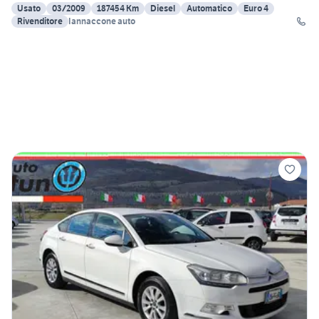
Usato
03/2009
187454 Km
Diesel
Automatico
Euro 4
Rivenditore
Iannaccone auto