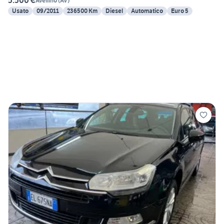
5.500 €
Avellino
(
AV
)
Usato
09/2011
236500 Km
Diesel
Automatico
Euro 5