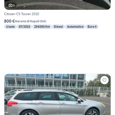
6
Citroen C5 Tourer 2010
800 €
Marano di Napoli
(
NA
)
Usato
07/2010
256000 Km
Diesel
Automatico
Euro 4