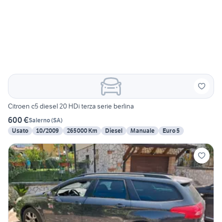
Citroen c5 diesel 20 HDi terza serie berlina
600 €
Salerno
(
SA
)
Usato
10/2009
265000 Km
Diesel
Manuale
Euro 5