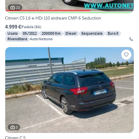
20
Citroen C5 1.6 e-HDi 110 airdream CMP-6 Seduction
4.999 €
Padula
(
SA
)
Usato
05/2012
200000 Km
Diesel
Sequenziale
Euro 5
Rivenditore
Auto Nettuno
5
Citroen C 5