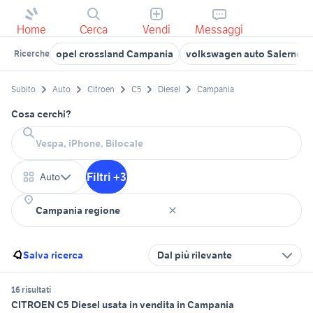
Home
Cerca
Vendi
Messaggi
opel crossland Campania
volkswagen auto Salerno p
Ricerche
Subito
Auto
Citroen
C5
Diesel
Campania
Cosa cerchi?
Filtri +3
Auto
Salva ricerca
Dal più rilevante
16 risultati
CITROEN C5 Diesel usata in vendita in Campania