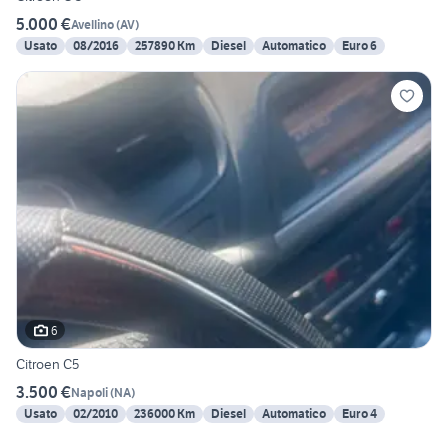
5.000 €
Avellino
(
AV
)
Usato
08/2016
257890 Km
Diesel
Automatico
Euro 6
6
Citroen C5
3.500 €
Napoli
(
NA
)
Usato
02/2010
236000 Km
Diesel
Automatico
Euro 4