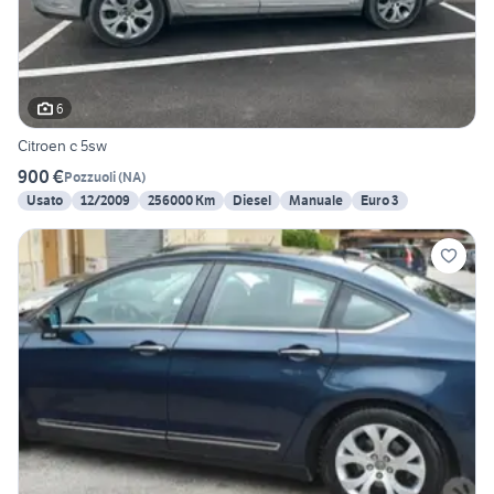
6
Citroen c 5sw
900 €
Pozzuoli
(
NA
)
Usato
12/2009
256000 Km
Diesel
Manuale
Euro 3