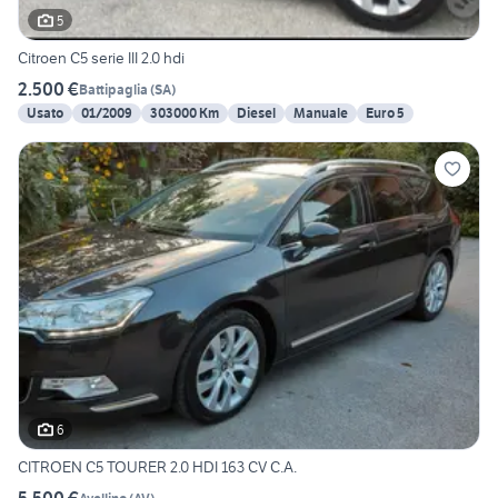
5
Citroen C5 serie III 2.0 hdi
2.500 €
Battipaglia
(
SA
)
Usato
01/2009
303000 Km
Diesel
Manuale
Euro 5
6
CITROEN C5 TOURER 2.0 HDI 163 CV C.A.