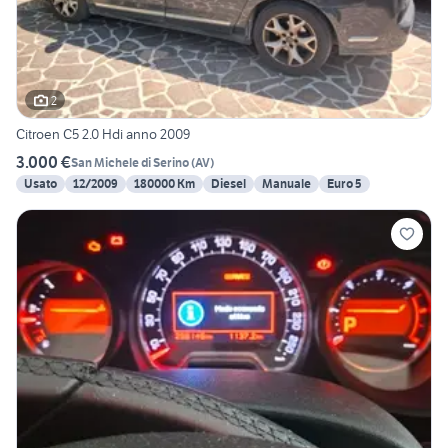
2
Citroen C5 2.0 Hdi anno 2009
3.000 €
San Michele di Serino
(
AV
)
Usato
12/2009
180000 Km
Diesel
Manuale
Euro 5