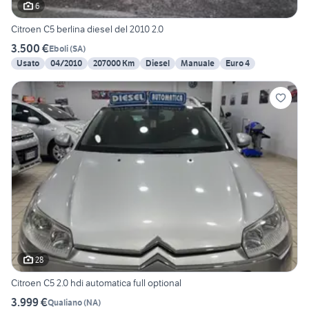
6
Citroen C5 berlina diesel del 2010 2.0
3.500 €
Eboli
(
SA
)
Usato
04/2010
207000 Km
Diesel
Manuale
Euro 4
28
Citroen C5 2.0 hdi automatica full optional
3.999 €
Qualiano
(
NA
)