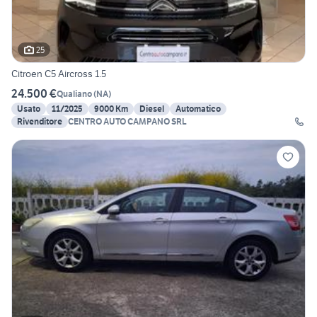
25
Citroen C5 Aircross 1.5
24.500 €
Qualiano
(
NA
)
Usato
11/2025
9000 Km
Diesel
Automatico
Rivenditore
CENTRO AUTO CAMPANO SRL