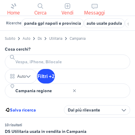
Home
Cerca
Vendi
Messaggi
panda gpl napoli e provincia
auto usate padula
gol
Ricerche
Subito
Auto
Ds
Utilitaria
Campania
Cosa cerchi?
Filtri +2
Auto
Salva ricerca
Dal più rilevante
10 risultati
DS Utilitaria usata in vendita in Campania