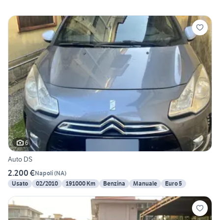
6
Auto DS
2.200 €
Napoli
(
NA
)
Usato
02/2010
191000 Km
Benzina
Manuale
Euro 5