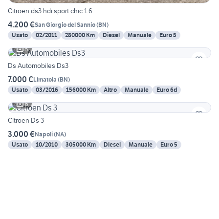
Citroen ds3 hdi sport chic 1.6
4.200 €
San Giorgio del Sannio
(
BN
)
Usato
02/2011
280000 Km
Diesel
Manuale
Euro 5
5
Ds Automobiles Ds3
7.000 €
Limatola
(
BN
)
Usato
03/2016
156000 Km
Altro
Manuale
Euro 6d
6
Citroen Ds 3
3.000 €
Napoli
(
NA
)
Usato
10/2010
305000 Km
Diesel
Manuale
Euro 5