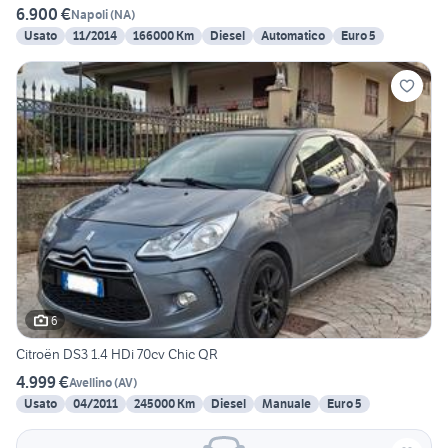
6.900 €
Napoli
(
NA
)
Usato
11/2014
166000 Km
Diesel
Automatico
Euro 5
6
Citroën DS3 1.4 HDi 70cv Chic QR
4.999 €
Avellino
(
AV
)
Usato
04/2011
245000 Km
Diesel
Manuale
Euro 5