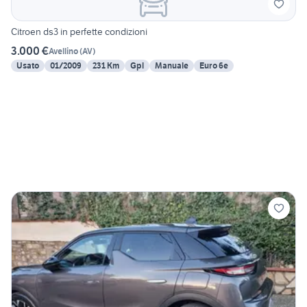
Citroen ds3 in perfette condizioni
3.000 €
Avellino
(
AV
)
Usato
01/2009
231 Km
Gpl
Manuale
Euro 6e