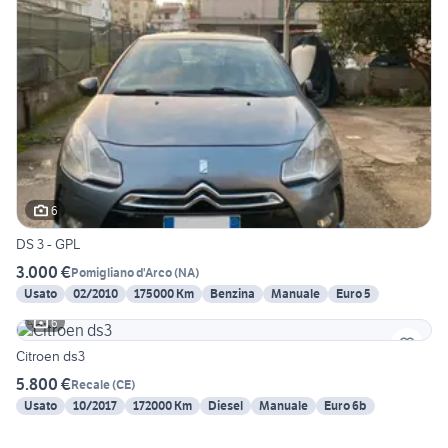
6
DS 3 - GPL
3.000 €
Pomigliano d'Arco
(
NA
)
Usato
02/2010
175000 Km
Benzina
Manuale
Euro 5
6
Citroen ds3
5.800 €
Recale
(
CE
)
Usato
10/2017
172000 Km
Diesel
Manuale
Euro 6b