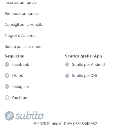
Console e
Accessori per
Casalinghi
Inserisci annuncio
Videogiochi
animali
Elettrodomestici
Promuovi annuncio
Audio/Video
Musica e Film
Giardino e Fai da te
Consigli per la vendita
Fotografia
Libri e Riviste
Abbigliamento e
Negozi e Aziende
Telefonia
Strumenti Musicali
Accessori
Subito per le aziende
Sports
Tutto per i bambini
Seguici su
Scarica gratis l'App
Biciclette
Facebook
Subito per Android
Collezionismo
TikTok
Subito per iOS
Instagram
YouTube
©
2026
Subito.it - P.IVA 05526340962