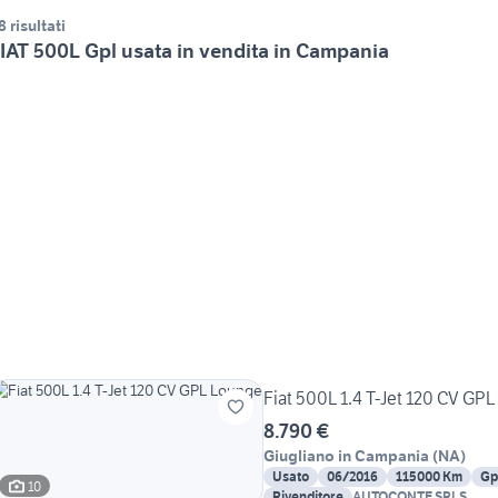
8 risultati
IAT 500L Gpl usata in vendita in Campania
Fiat 500L 1.4 T-Jet 120 CV GP
8.790 €
Giugliano in Campania
(
NA
)
Usato
06/2016
115000 Km
Gp
10
Rivenditore
AUTOCONTE SRLS