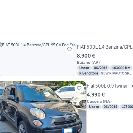
FIAT 500L 1.4 Benzina/GPL
8.900 €
Baiano
(
AV
)
Usato
06/2015
163000 Km
Rivenditore
NEW RIVAUTO SRL
Fiat 500L 0.9 twinair
4.990 €
Casoria
(
NA
)
Usato
06/2014
17500