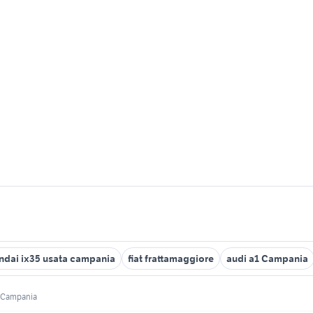
ndai ix35 usata campania
fiat frattamaggiore
audi a1 Campania
Campania