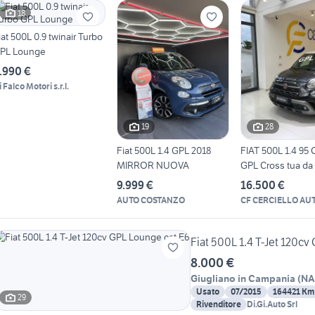
18
iat 500L 0.9 twinair Turbo
PL Lounge
.990 €
 Falco Motori s.r.l.
19
28
Fiat 500L 1.4 GPL 2018
FIAT 500L 1.4 95
MIRROR NUOVA
GPL Cross tua da
9.999 €
16.500 €
AUTO COSTANZO
CF CERCIELLO AU
Fiat 500L 1.4 T-Jet 120cv
8.000 €
Giugliano in Campania
(
NA
Usato
07/2015
164421 Km
29
Rivenditore
Di.Gi.Auto Srl