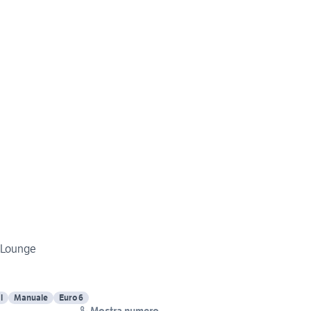
L Lounge
l
Manuale
Euro 6
Mostra numero