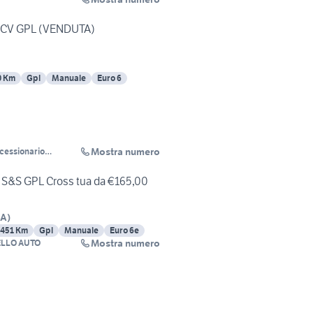
20 CV GPL (VENDUTA)
0 Km
Gpl
Manuale
Euro 6
Mostra numero
ncessionario
V S&S GPL Cross tua da €165,00
A
)
451 Km
Gpl
Manuale
Euro 6e
Mostra numero
ELLO AUTO