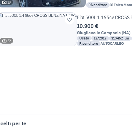
18
Rivenditore
Di Falco Motori
Fiat 500L 1.4 95cv CROSS
10.900 €
Giugliano in Campania
(
NA
)
Usato
12/2019
113452 Km
22
Rivenditore
AUTOCARLEO
celti per te