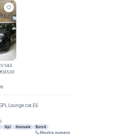
 CV S&S
 €165,00
TO
 GPL Lounge cat.E6
)
Gpl
Manuale
Euro 6
Mostra numero