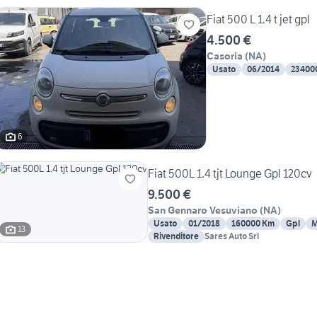
Fiat 500 L 1.4 t jet gpl
4.500 €
Casoria
(
NA
)
Usato
06/2014
23400
6
Fiat 500L 1.4 tjt Lounge Gpl 120cv
9.500 €
San Gennaro Vesuviano
(
NA
)
Usato
01/2018
160000 Km
Gpl
M
13
Rivenditore
Sares Auto Srl