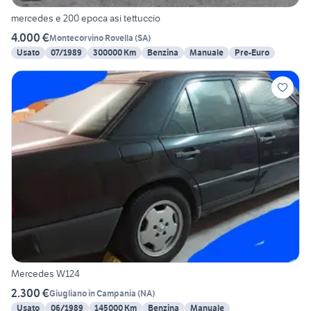
mercedes e 200 epoca asi tettuccio
4.000 €
Montecorvino Rovella
(
SA
)
Usato
07/1989
300000 Km
Benzina
Manuale
Pre-Euro
Mercedes W124
2.300 €
Giugliano in Campania
(
NA
)
Usato
06/1989
145000 Km
Benzina
Manuale