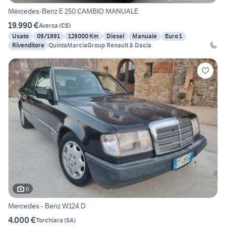
Mercedes-Benz E 250 CAMBIO MANUALE
19.990 €
Aversa
(
CE
)
Usato
09/1991
129000 Km
Diesel
Manuale
Euro 1
Rivenditore
QuintaMarciaGroup Renault & Dacia
6
Mercedes - Benz W124 D
4.000 €
Torchiara
(
SA
)