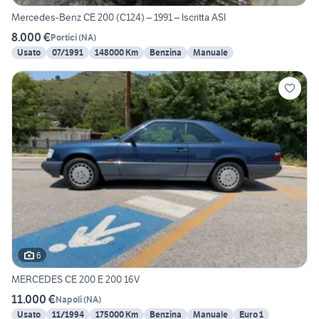
Mercedes-Benz CE 200 (C124) – 1991 – Iscritta ASI
8.000 €
Portici
(
NA
)
Usato
07/1991
148000 Km
Benzina
Manuale
6
MERCEDES CE 200 E 200 16V
11.000 €
Napoli
(
NA
)
Usato
11/1994
175000 Km
Benzina
Manuale
Euro 1