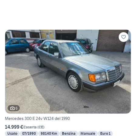
6
Mercedes 300 E 24v W124 del 1990
14.999 €
Caserta
(
CE
)
Usato
07/1990
98140 Km
Benzina
Manuale
Euro 1