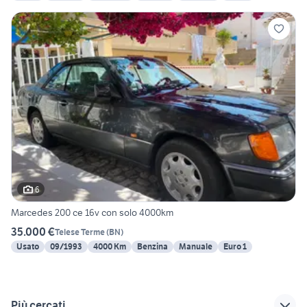
6
Marcedes 200 ce 16v con solo 4000km
35.000 €
Telese Terme
(
BN
)
Usato
09/1993
4000 Km
Benzina
Manuale
Euro 1
Più cercati