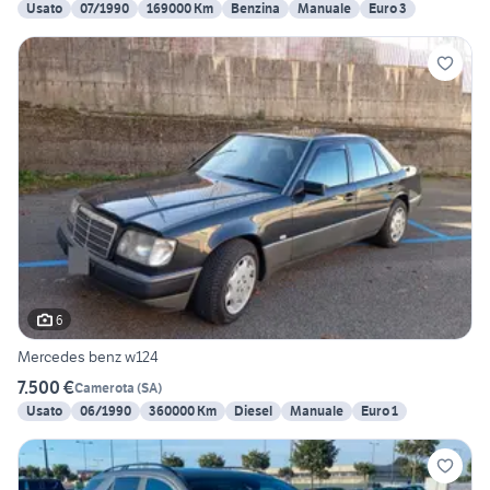
Usato
07/1990
169000 Km
Benzina
Manuale
Euro 3
6
Mercedes benz w124
7.500 €
Camerota
(
SA
)
Usato
06/1990
360000 Km
Diesel
Manuale
Euro 1