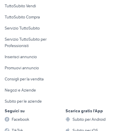
Case vacanza
TuttoSubito Vendi
Uffici e Locali
TuttoSubito Compra
commerciali
Servizio TuttoSubito
elettronica
per la casa e la
sports e hobby
Servizio TuttoSubito per
persona
Informatica
Animali
Professionisti
Arredamento e
Console e
Accessori per
Casalinghi
Inserisci annuncio
Videogiochi
animali
Elettrodomestici
Promuovi annuncio
Audio/Video
Musica e Film
Giardino e Fai da te
Consigli per la vendita
Fotografia
Libri e Riviste
Abbigliamento e
Negozi e Aziende
Telefonia
Strumenti Musicali
Accessori
Subito per le aziende
Sports
Tutto per i bambini
Seguici su
Scarica gratis l'App
Biciclette
Facebook
Subito per Android
Collezionismo
TikTok
Subito per iOS