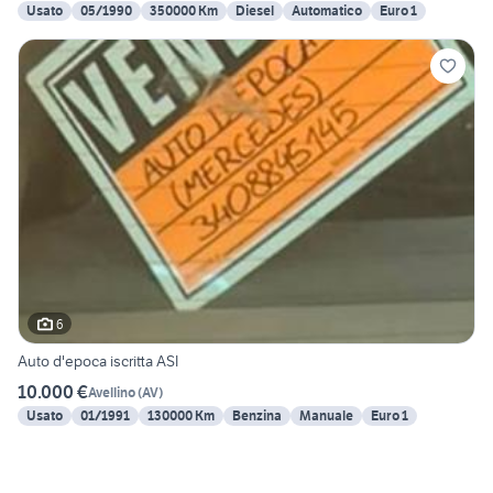
Usato
05/1990
350000 Km
Diesel
Automatico
Euro 1
6
Auto d'epoca iscritta ASI
10.000 €
Avellino
(
AV
)
Usato
01/1991
130000 Km
Benzina
Manuale
Euro 1