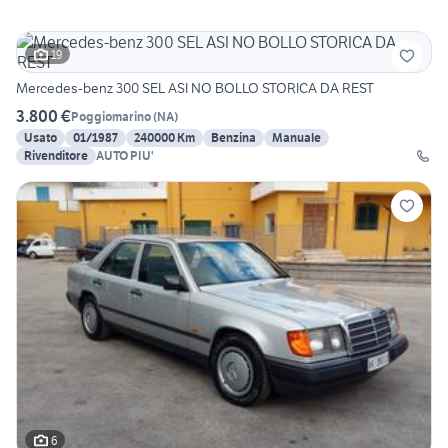
19
Mercedes-benz 300 SEL ASI NO BOLLO STORICA DA REST
3.800 €
Poggiomarino
(
NA
)
Usato
01/1987
240000 Km
Benzina
Manuale
Rivenditore
AUTO PIU'
6