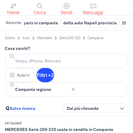
Home
Cerca
Vendi
Messaggi
yaris in campania
delta auto Napoli provincia
159 a
Ricerche
Subito
Auto
Mercedes
Serie 200-320
Campania
Cosa cerchi?
Filtri +2
Auto
Salva ricerca
Dal più rilevante
14 risultati
MERCEDES Serie 200-320 usata in vendita in Campania