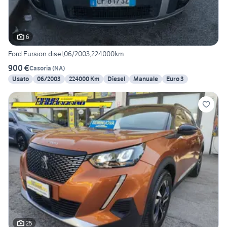
6
Ford Fursion disel,06/2003,224000km
900 €
Casoria
(
NA
)
Usato
06/2003
224000 Km
Diesel
Manuale
Euro 3
25