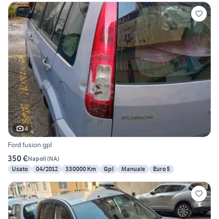
4
Ford fusion gpl
350 €
Napoli
(
NA
)
Usato
04/2012
330000 Km
Gpl
Manuale
Euro 5