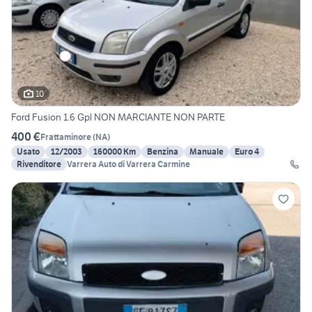
10
Ford Fusion 1.6 Gpl NON MARCIANTE NON PARTE
400 €
Frattaminore
(
NA
)
Usato
12/2003
160000 Km
Benzina
Manuale
Euro 4
Rivenditore
Varrera Auto di Varrera Carmine