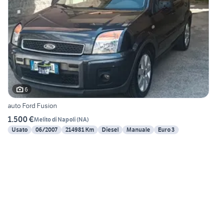
6
auto Ford Fusion
1.500 €
Melito di Napoli
(
NA
)
Usato
06/2007
214981 Km
Diesel
Manuale
Euro 3