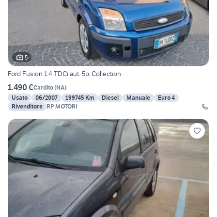
5
Ford Fusion 1.4 TDCi aut. 5p. Collection
1.490 €
Cardito
(
NA
)
Usato
06/2007
199745 Km
Diesel
Manuale
Euro 4
Rivenditore
RP MOTORI