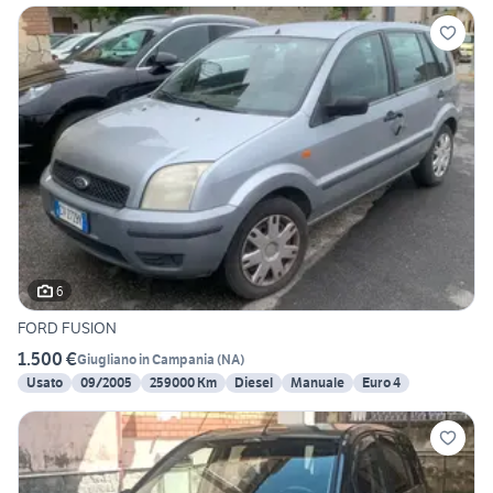
6
FORD FUSION
1.500 €
Giugliano in Campania
(
NA
)
Usato
09/2005
259000 Km
Diesel
Manuale
Euro 4