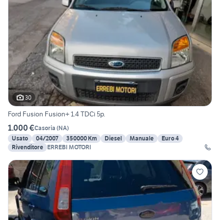
30
Ford Fusion Fusion+ 1.4 TDCi 5p.
1.000 €
Casoria
(
NA
)
Usato
04/2007
350000 Km
Diesel
Manuale
Euro 4
Rivenditore
ERREBI MOTORI