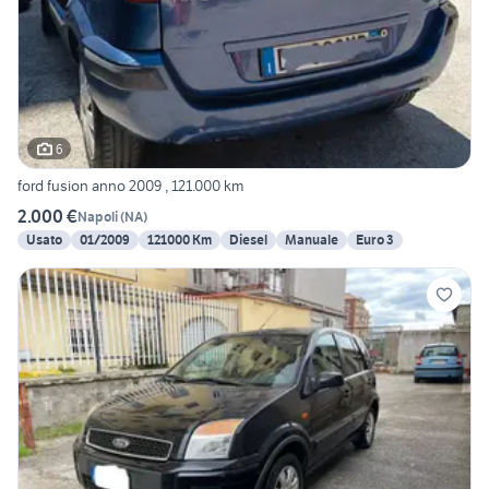
6
ford fusion anno 2009 , 121.000 km
2.000 €
Napoli
(
NA
)
Usato
01/2009
121000 Km
Diesel
Manuale
Euro 3