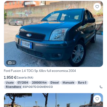
11
Ford Fusion 1.4 TDCi 5p. 68cv full economica 2004
1.950 €
Casoria
(
NA
)
Usato
07/2004
200000 Km
Diesel
Manuale
Euro 3
Rivenditore
ESPOSITO DOMENICO