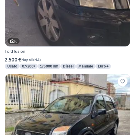
6
Ford fusion
2.500 €
Napoli
(
NA
)
Usato
07/2007
175000 Km
Diesel
Manuale
Euro 4