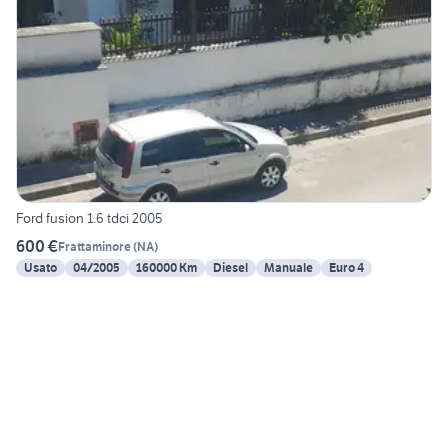
Ford fusion 1.6 tdci 2005
600 €
Frattaminore
(
NA
)
Usato
04/2005
160000 Km
Diesel
Manuale
Euro 4