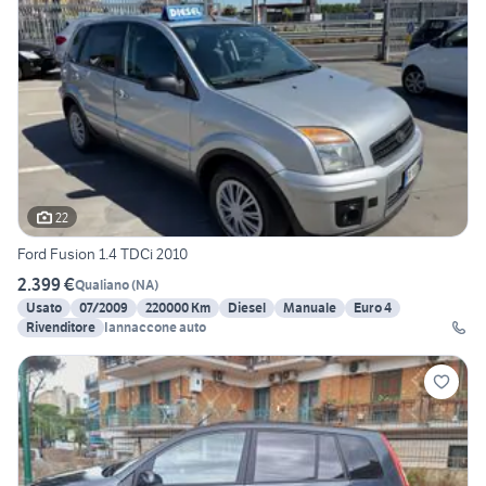
22
Ford Fusion 1.4 TDCi 2010
2.399 €
Qualiano
(
NA
)
Usato
07/2009
220000 Km
Diesel
Manuale
Euro 4
Rivenditore
Iannaccone auto