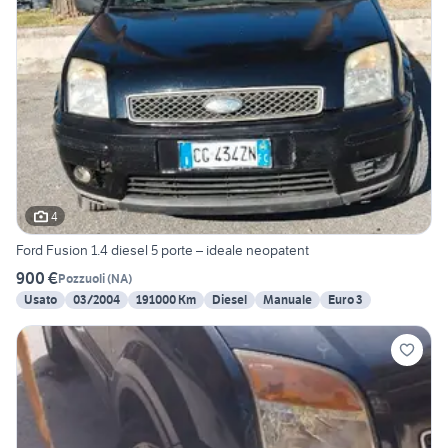
4
Ford Fusion 1.4 diesel 5 porte – ideale neopatent
900 €
Pozzuoli
(
NA
)
Usato
03/2004
191000 Km
Diesel
Manuale
Euro 3