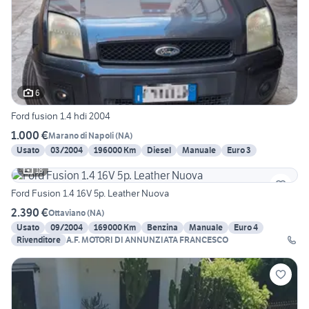
6
Ford fusion 1.4 hdi 2004
1.000 €
Marano di Napoli
(
NA
)
Usato
03/2004
196000 Km
Diesel
Manuale
Euro 3
18
Ford Fusion 1.4 16V 5p. Leather Nuova
2.390 €
Ottaviano
(
NA
)
Usato
09/2004
169000 Km
Benzina
Manuale
Euro 4
Rivenditore
A.F. MOTORI DI ANNUNZIATA FRANCESCO