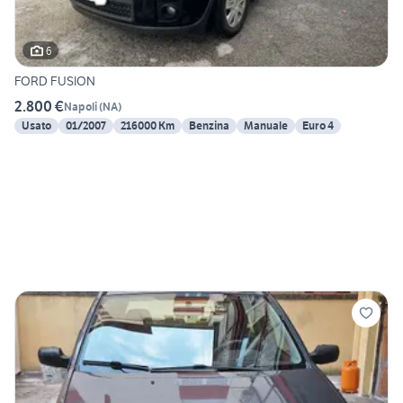
6
FORD FUSION
2.800 €
Napoli
(
NA
)
Usato
01/2007
216000 Km
Benzina
Manuale
Euro 4