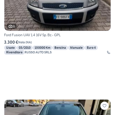
8
Ford Fusion UAV 1.4 16V 5p. Bz.- GPL
3.300 €
Nola
(
NA
)
Usato
03/2010
150000 Km
Benzina
Manuale
Euro 4
Rivenditore
RUSSO AUTO SRLS