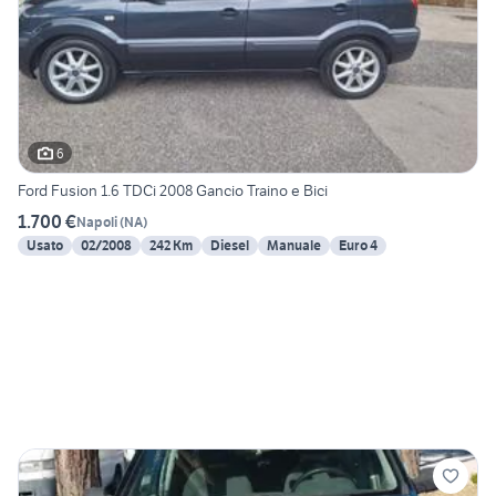
6
Ford Fusion 1.6 TDCi 2008 Gancio Traino e Bici
1.700 €
Napoli
(
NA
)
Usato
02/2008
242 Km
Diesel
Manuale
Euro 4