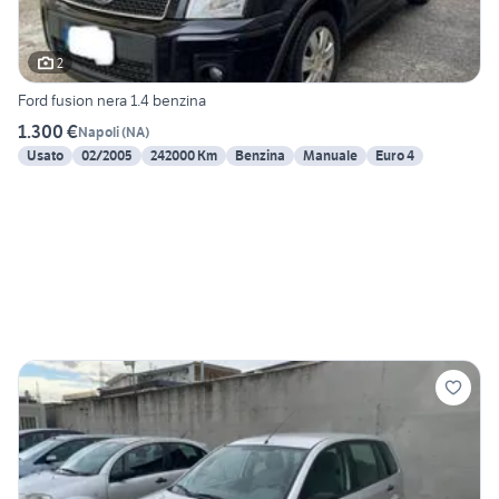
2
Ford fusion nera 1.4 benzina
1.300 €
Napoli
(
NA
)
Usato
02/2005
242000 Km
Benzina
Manuale
Euro 4