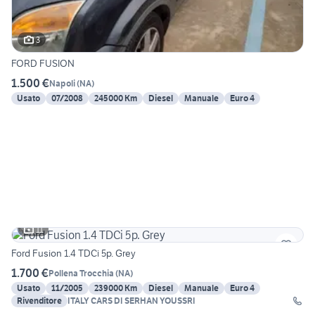
3
FORD FUSION
1.500 €
Napoli
(
NA
)
Usato
07/2008
245000 Km
Diesel
Manuale
Euro 4
11
Ford Fusion 1.4 TDCi 5p. Grey
1.700 €
Pollena Trocchia
(
NA
)
Usato
11/2005
239000 Km
Diesel
Manuale
Euro 4
Rivenditore
ITALY CARS DI SERHAN YOUSSRI