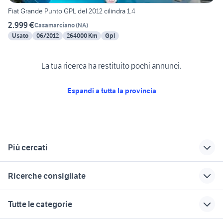
Fiat Grande Punto GPL del 2012 cilindra 1.4
2.999 €
Casamarciano
(
NA
)
Usato
06/2012
264000 Km
Gpl
La tua ricerca ha restituito pochi annunci.
Espandi a tutta la provincia
Più cercati
Correlati
Richerche simili
Suggerimenti
Ricerche consigliate
volkswagen arzano
porsche salerno
fiat tramonti
auto usate lecco
golf 4 r32
fiat seicento Napoli
opel astra a salerno
cerchi punto auto
Tutte le categorie
e provincia
Salerno provincia
ricambi mercedes
migliore auto usata 7000 euro
toyota rav4
accessori auto
fiat 500l auto
fiat sirignano