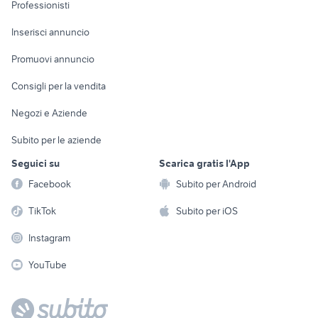
Informatica
Animali
Professionisti
Arredamento e
Console e
Accessori per
Casalinghi
Inserisci annuncio
Videogiochi
animali
Elettrodomestici
Promuovi annuncio
Audio/Video
Musica e Film
Giardino e Fai da te
Consigli per la vendita
Fotografia
Libri e Riviste
Abbigliamento e
Negozi e Aziende
Telefonia
Strumenti Musicali
Accessori
Subito per le aziende
Sports
Tutto per i bambini
Seguici su
Scarica gratis l'App
Biciclette
Facebook
Subito per Android
Collezionismo
TikTok
Subito per iOS
Instagram
YouTube