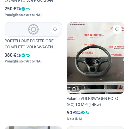
COMPLETO VOLKSWAGEN
Tiguan 2°
250 €
Pomigliano d'Arco
(
NA
)
PORTELLONE POSTERIORE
COMPLETO VOLKSWAGEN
Tiguan 2
380 €
Pomigliano d'Arco
(
NA
)
6
Volante VOLKSWAGEN POLO
(6C) 1.0 MPI (44Kw)
50 €
Nola
(
NA
)