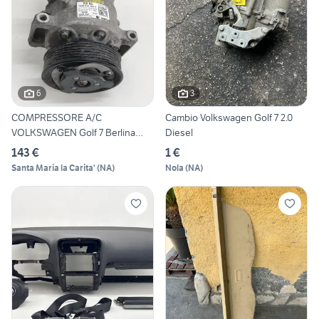
6
3
COMPRESSORE A/C
Cambio Volkswagen Golf 7 2.0
VOLKSWAGEN Golf 7 Berlina
Diesel
5Q081680
143 €
1 €
Santa Maria la Carita'
(
NA
)
Nola
(
NA
)