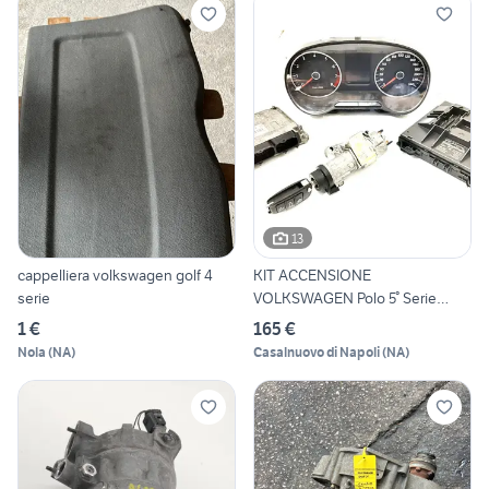
13
cappelliera volkswagen golf 4
KIT ACCENSIONE
serie
VOLKSWAGEN Polo 5° Serie
5wp40506
1 €
165 €
Nola
(
NA
)
Casalnuovo di Napoli
(
NA
)