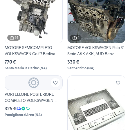
14
4
MOTORE SEMICOMPLETO
MOTORE VOLKSWAGEN Polo 3°
VOLKSWAGEN Golf 7 Berlina
Serie AKK AKK, AUD Benz
CHZ
770 €
330 €
Santa Maria la Carita'
(
NA
)
Sant'Antimo
(
NA
)
PORTELLONE POSTERIORE
COMPLETO VOLKSWAGEN
Passat V
325 €
Pomigliano d'Arco
(
NA
)