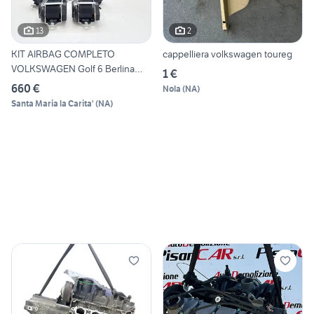
13
2
KIT AIRBAG COMPLETO
cappelliera volkswagen toureg
VOLKSWAGEN Golf 6 Berlina
1 €
1K48
660 €
Nola
(
NA
)
Santa Maria la Carita'
(
NA
)