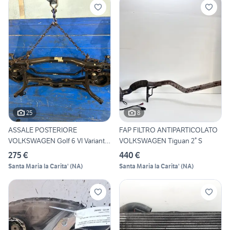
25
8
ASSALE POSTERIORE
FAP FILTRO ANTIPARTICOLATO
VOLKSWAGEN Golf 6 VI Variant
VOLKSWAGEN Tiguan 2° S
1K0
275 €
440 €
Santa Maria la Carita'
(
NA
)
Santa Maria la Carita'
(
NA
)