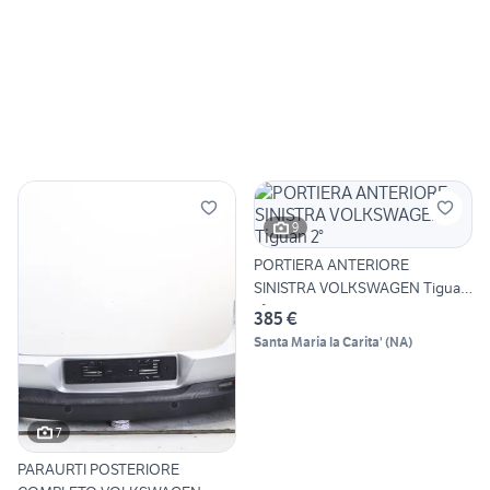
9
PORTIERA ANTERIORE
SINISTRA VOLKSWAGEN Tiguan
2°
385 €
Santa Maria la Carita'
(
NA
)
7
PARAURTI POSTERIORE