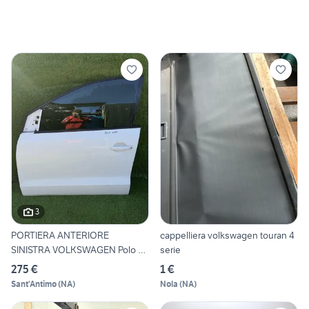
3
PORTIERA ANTERIORE
cappelliera volkswagen touran 4
SINISTRA VOLKSWAGEN Polo 5°
serie
Se
275 €
1 €
Sant'Antimo
(
NA
)
Nola
(
NA
)