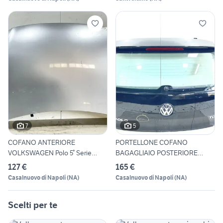
7
5
COFANO ANTERIORE
PORTELLONE COFANO
VOLKSWAGEN Polo 5° Serie
BAGAGLIAIO POSTERIORE
6R08230
COMPLETO V
127 €
165 €
Casalnuovo di Napoli
(
NA
)
Casalnuovo di Napoli
(
NA
)
Scelti per te