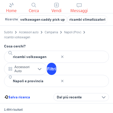
Home
Cerca
Vendi
Messaggi
volkswagen caddy pick up
ricambi climatizzatori
r
Ricerche
Subito
Accessori auto
Campania
Napoli (Prov)
ricambi volkswagen
Cosa cerchi?
Accessori
Filtri
Auto
Salva ricerca
Dal più recente
1.494 risultati