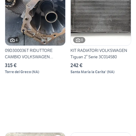
4
8
09D300036T RIDUTTORE
KIT RADIATORI VOLKSWAGEN
CAMBIO VOLKSWAGEN
Tiguan 2° Serie 3C014580
TOUAREG (7L
315 €
242 €
Torre del Greco
(
NA
)
Santa Maria la Carita'
(
NA
)