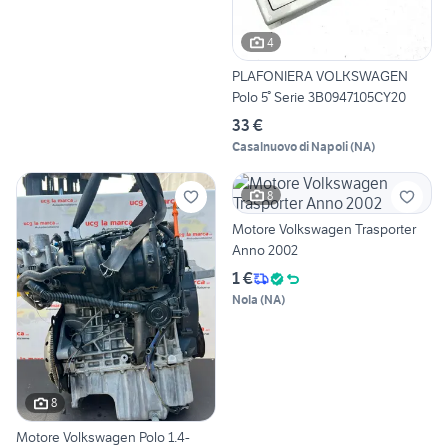
4
PLAFONIERA VOLKSWAGEN
Polo 5° Serie 3B0947105CY20
33 €
Casalnuovo di Napoli
(
NA
)
8
Motore Volkswagen Trasporter
Anno 2002
1 €
Nola
(
NA
)
8
Motore Volkswagen Polo 1.4-