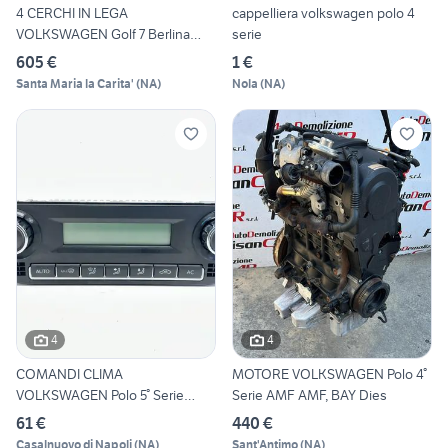
4 CERCHI IN LEGA
cappelliera volkswagen polo 4
VOLKSWAGEN Golf 7 Berlina
serie
5G06010
605 €
1 €
Santa Maria la Carita'
(
NA
)
Nola
(
NA
)
4
4
COMANDI CLIMA
MOTORE VOLKSWAGEN Polo 4°
VOLKSWAGEN Polo 5° Serie
Serie AMF AMF, BAY Dies
6C0819045
61 €
440 €
Casalnuovo di Napoli
(
NA
)
Sant'Antimo
(
NA
)