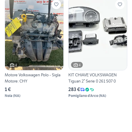
4
4
Motore Volkswagen Polo - Sigla
KIT CHIAVE VOLKSWAGEN
Motore: CHY
Tiguan 2° Serie 0 261 S07 0
1 €
283 €
Nola
(
NA
)
Pomigliano d'Arco
(
NA
)