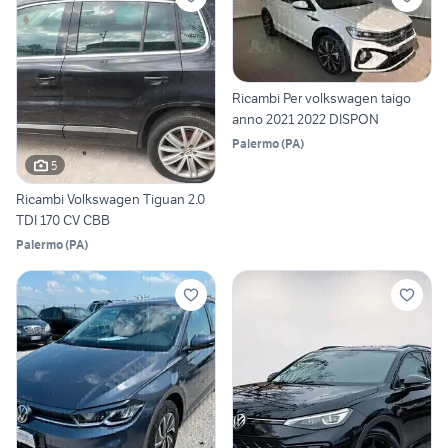
Ricambi Per volkswagen taigo
anno 2021 2022 DISPON
Palermo
(
PA
)
5
Ricambi Volkswagen Tiguan 2.0
TDI 170 CV CBB
Palermo
(
PA
)