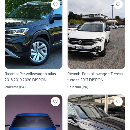
Ricambi Per volkswagen atlas
Ricambi Per volkswagen T cross
2018 2019 2020 DISPON
t-cross 2017 DISPON
Palermo
(
PA
)
Palermo
(
PA
)