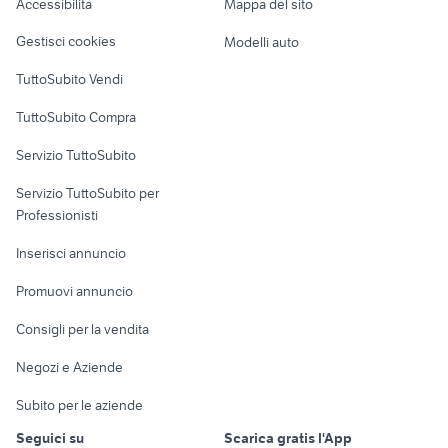
Accessibilità
Mappa del sito
Loft, mansarde e
Veicoli commerciali
dacia Imola
audi tt 2022
altro
Gestisci cookies
Modelli auto
Case vacanza
TuttoSubito Vendi
Uffici e Locali
TuttoSubito Compra
commerciali
Servizio TuttoSubito
elettronica
per la casa e la
sports e hobby
Servizio TuttoSubito per
persona
Informatica
Animali
Professionisti
Arredamento e
Console e
Accessori per
Casalinghi
Inserisci annuncio
Videogiochi
animali
Elettrodomestici
Promuovi annuncio
Audio/Video
Musica e Film
Giardino e Fai da te
Consigli per la vendita
Fotografia
Libri e Riviste
Abbigliamento e
Negozi e Aziende
Telefonia
Strumenti Musicali
Accessori
Subito per le aziende
Sports
Tutto per i bambini
Seguici su
Scarica gratis l'App