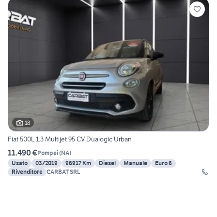
18
Fiat 500L 1.3 Multijet 95 CV Dualogic Urban
11.490 €
Pompei
(
NA
)
Usato
03/2019
96917 Km
Diesel
Manuale
Euro 6
Rivenditore
CARBAT SRL