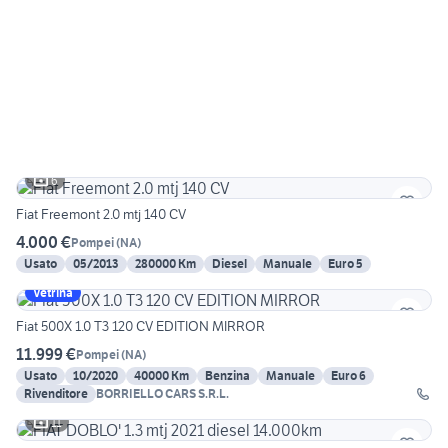
6
Fiat Freemont 2.0 mtj 140 CV
4.000 €
Pompei
(
NA
)
Usato
05/2013
280000 Km
Diesel
Manuale
Euro 5
Vetrina
Fiat 500X 1.0 T3 120 CV EDITION MIRROR
11.999 €
Pompei
(
NA
)
Usato
10/2020
40000 Km
Benzina
Manuale
Euro 6
Rivenditore
BORRIELLO CARS S.R.L.
11