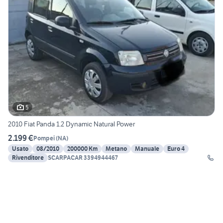
5
2010 Fiat Panda 1.2 Dynamic Natural Power
2.199 €
Pompei
(
NA
)
Usato
08/2010
200000 Km
Metano
Manuale
Euro 4
Rivenditore
SCARPACAR 3394944467