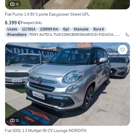
16
Fiat Punto 1.4 8V 5 porte Easypower Street GPL
6.399 €
Pompei
(
NA
)
Usato
12/2014
129999 Km
Gpl
Manuale
Euro 6
Rivenditore
TONY AUTO IL TUO CONCESSIONARIO DI FIDUCIA.......
18
Fiat 500L 1.3 Multijet 95 CV Lounge NORDITA