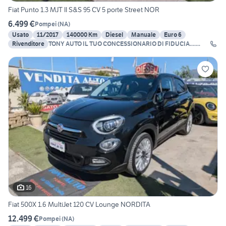
Fiat Punto 1.3 MJT II S&S 95 CV 5 porte Street NOR
6.499 €
Pompei
(
NA
)
Usato
11/2017
140000 Km
Diesel
Manuale
Euro 6
Rivenditore
TONY AUTO IL TUO CONCESSIONARIO DI FIDUCIA.......
16
Fiat 500X 1.6 MultiJet 120 CV Lounge NORDITA
12.499 €
Pompei
(
NA
)