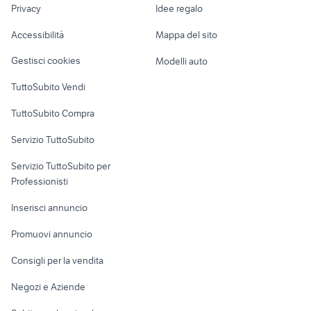
lavoro
auto tesla model 3 elettrica
gazebo Oristano provincia
Privacy
Idee regalo
auto fiat grande
Garage e box
Caravan e Camper
punto Campania
Accessibilità
Mappa del sito
Loft, mansarde e
Veicoli commerciali
altro
Gestisci cookies
Modelli auto
Case vacanza
TuttoSubito Vendi
Uffici e Locali
TuttoSubito Compra
commerciali
Servizio TuttoSubito
elettronica
per la casa e la
sports e hobby
Servizio TuttoSubito per
persona
Informatica
Animali
Professionisti
Arredamento e
Console e
Accessori per
Casalinghi
Inserisci annuncio
Videogiochi
animali
Elettrodomestici
Promuovi annuncio
Audio/Video
Musica e Film
Giardino e Fai da te
Consigli per la vendita
Fotografia
Libri e Riviste
Abbigliamento e
Negozi e Aziende
Telefonia
Strumenti Musicali
Accessori