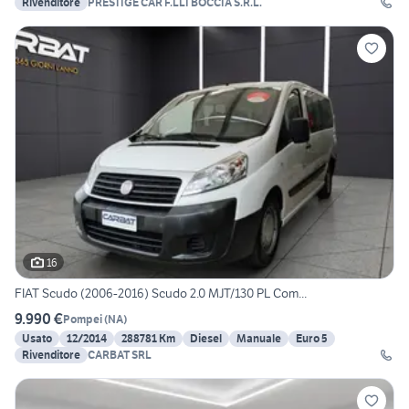
Rivenditore
PRESTIGE CAR F.LLI BOCCIA S.R.L.
16
FIAT Scudo (2006-2016) Scudo 2.0 MJT/130 PL Com...
9.990 €
Pompei
(
NA
)
Usato
12/2014
288781 Km
Diesel
Manuale
Euro 5
Rivenditore
CARBAT SRL