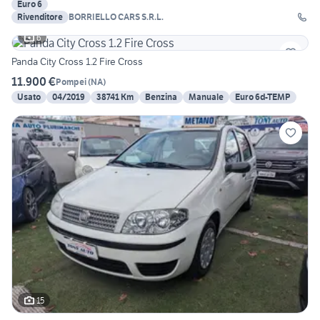
Euro 6
Rivenditore
BORRIELLO CARS S.R.L.
6
Panda City Cross 1.2 Fire Cross
11.900 €
Pompei
(
NA
)
Usato
04/2019
38741 Km
Benzina
Manuale
Euro 6d-TEMP
15