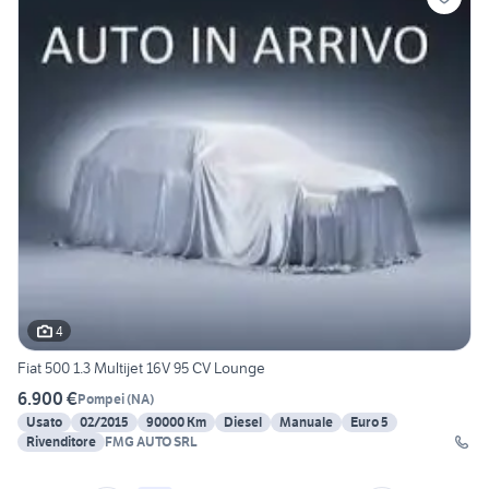
4
Fiat 500 1.3 Multijet 16V 95 CV Lounge
6.900 €
Pompei
(
NA
)
Usato
02/2015
90000 Km
Diesel
Manuale
Euro 5
Rivenditore
FMG AUTO SRL