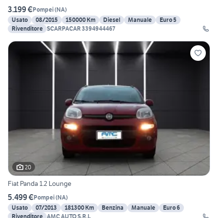
3.199 €
Pompei
(
NA
)
Usato
08/2015
150000 Km
Diesel
Manuale
Euro 5
Rivenditore
SCARPACAR 3394944467
20
Fiat Panda 1.2 Lounge
5.499 €
Pompei
(
NA
)
Usato
07/2013
181300 Km
Benzina
Manuale
Euro 6
Rivenditore
AMC AUTO S.R.L