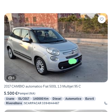
6
2017 CAMBIO automatico Fiat 500L 1.3 Multijet 95 C
5.500 €
Pompei
(
NA
)
Usato
01/2017
140000 Km
Diesel
Automatico
Euro 6
Rivenditore
SCARPACAR 3394944467