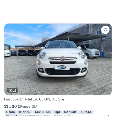
18
Fiat 500X 1.4 T-Jet 120 CV GPL Pop Star
11.500 €
Pompei
(
NA
)
Usato
08/2017
143500 Km
Gpl
Manuale
Euro 6e