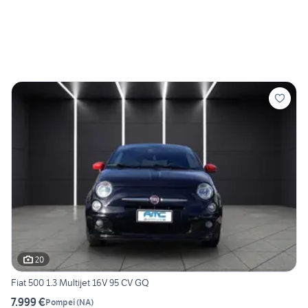
20
Fiat 500 1.3 Multijet 16V 95 CV GQ
7.999 €
Pompei
(
NA
)