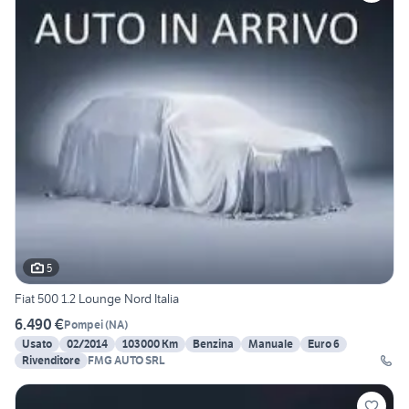
5
Fiat 500 1.2 Lounge Nord Italia
6.490 €
Pompei
(
NA
)
Usato
02/2014
103000 Km
Benzina
Manuale
Euro 6
Rivenditore
FMG AUTO SRL