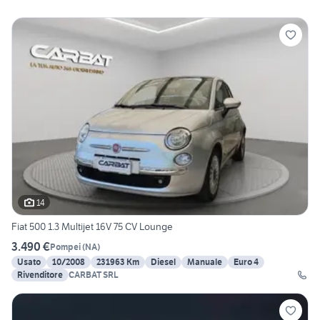
14
Fiat 500 1.3 Multijet 16V 75 CV Lounge
3.490 €
Pompei
(
NA
)
Usato
10/2008
231963 Km
Diesel
Manuale
Euro 4
Rivenditore
CARBAT SRL