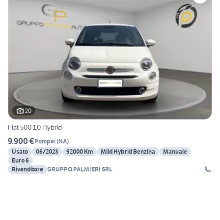
20
Fiat 500 1.0 Hybrid
9.900 €
Pompei
(
NA
)
Usato
06/2023
92000 Km
Mild Hybrid Benzina
Manuale
Euro 6
Rivenditore
GRUPPO PALMIERI SRL