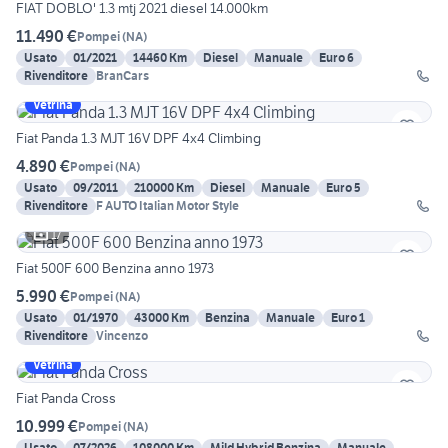
FIAT DOBLO' 1.3 mtj 2021 diesel 14.000km
11.490 €
Pompei
(
NA
)
Usato
01/2021
14460 Km
Diesel
Manuale
Euro 6
Rivenditore
BranCars
Vetrina
Fiat Panda 1.3 MJT 16V DPF 4x4 Climbing
4.890 €
Pompei
(
NA
)
Usato
09/2011
210000 Km
Diesel
Manuale
Euro 5
Rivenditore
F AUTO Italian Motor Style
17
Fiat 500F 600 Benzina anno 1973
5.990 €
Pompei
(
NA
)
Usato
01/1970
43000 Km
Benzina
Manuale
Euro 1
Rivenditore
Vincenzo
Vetrina
Fiat Panda Cross
10.999 €
Pompei
(
NA
)
Usato
07/2026
108000 Km
Mild Hybrid Benzina
Manuale