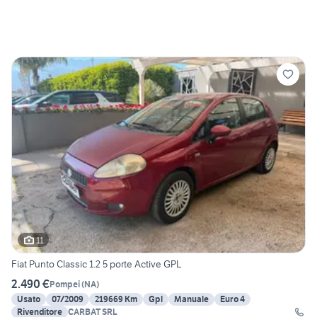
11
Fiat Punto Classic 1.2 5 porte Active GPL
2.490 €
Pompei
(
NA
)
Usato
07/2009
219669 Km
Gpl
Manuale
Euro 4
Rivenditore
CARBAT SRL