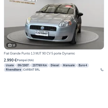
18
Fiat Grande Punto 1.3 MJT 90 CV 5 porte Dynamic
2.990 €
Pompei
(
NA
)
Usato
09/2007
237769 Km
Diesel
Manuale
Euro 4
Rivenditore
CARBAT SRL