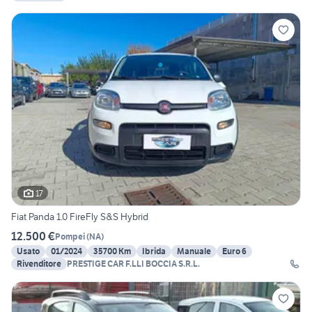
17
Fiat Panda 1.0 FireFly S&S Hybrid
12.500 €
Pompei
(
NA
)
Usato
01/2024
35700 Km
Ibrida
Manuale
Euro 6
Rivenditore
PRESTIGE CAR F.LLI BOCCIA S.R.L.