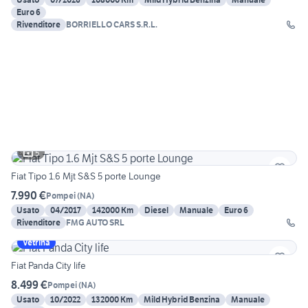
Euro 6
Rivenditore
BORRIELLO CARS S.R.L.
5
Fiat Tipo 1.6 Mjt S&S 5 porte Lounge
7.990 €
Pompei
(
NA
)
Usato
04/2017
142000 Km
Diesel
Manuale
Euro 6
Rivenditore
FMG AUTO SRL
Vetrina
Fiat Panda City life
8.499 €
Pompei
(
NA
)
Usato
10/2022
132000 Km
Mild Hybrid Benzina
Manuale