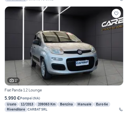
17
Fiat Panda 1.2 Lounge
5.990 €
Pompei
(
NA
)
Usato
12/2013
209063 Km
Benzina
Manuale
Euro 6e
Rivenditore
CARBAT SRL