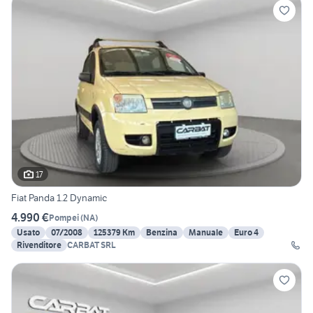
17
Fiat Panda 1.2 Dynamic
4.990 €
Pompei
(
NA
)
Usato
07/2008
125379 Km
Benzina
Manuale
Euro 4
Rivenditore
CARBAT SRL