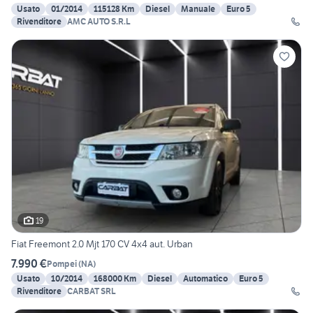
Usato
01/2014
115128 Km
Diesel
Manuale
Euro 5
Rivenditore
AMC AUTO S.R.L
19
Fiat Freemont 2.0 Mjt 170 CV 4x4 aut. Urban
7.990 €
Pompei
(
NA
)
Usato
10/2014
168000 Km
Diesel
Automatico
Euro 5
Rivenditore
CARBAT SRL