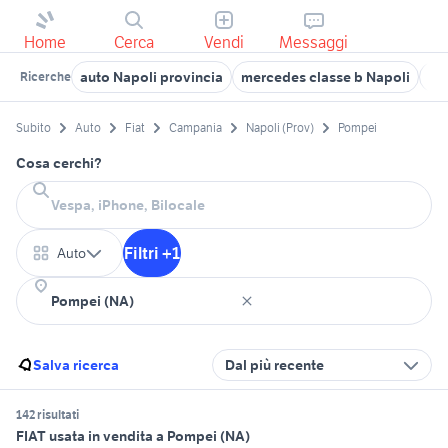
Home
Cerca
Vendi
Messaggi
auto Napoli provincia
mercedes classe b Napoli
sma
Ricerche
Subito
Auto
Fiat
Campania
Napoli (Prov)
Pompei
Cosa cerchi?
Filtri +1
Auto
Salva ricerca
Dal più recente
142 risultati
FIAT usata in vendita a Pompei (NA)