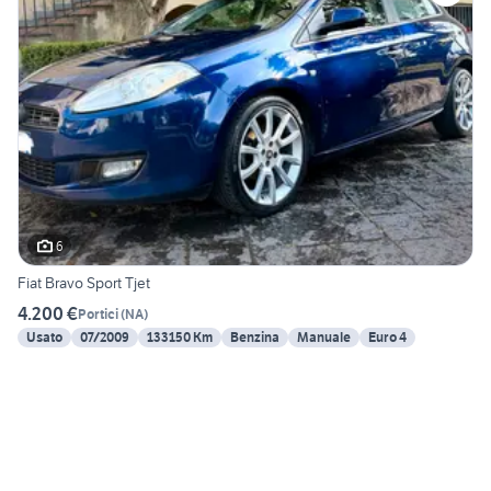
6
Fiat Bravo Sport Tjet
4.200 €
Portici
(
NA
)
Usato
07/2009
133150 Km
Benzina
Manuale
Euro 4