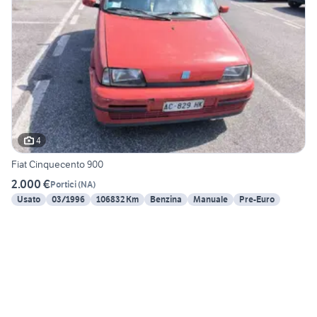
4
Fiat Cinquecento 900
2.000 €
Portici
(
NA
)
Usato
03/1996
106832 Km
Benzina
Manuale
Pre-Euro