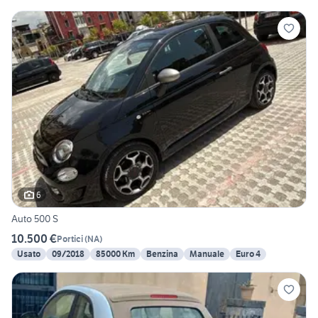
6
Auto 500 S
10.500 €
Portici
(
NA
)
Usato
09/2018
85000 Km
Benzina
Manuale
Euro 4