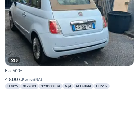
6
Fiat 500c
4.800 €
Portici
(
NA
)
Usato
01/2011
123000 Km
Gpl
Manuale
Euro 5