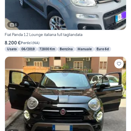
6
Fiat Panda 1.2 Lounge italiana full tagliandata
8.200 €
Portici
(
NA
)
Usato
06/2019
72800 Km
Benzina
Manuale
Euro 6d