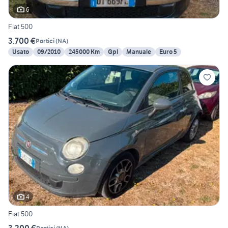
6
Fiat 500
3.700 €
Portici
(
NA
)
Usato
09/2010
245000 Km
Gpl
Manuale
Euro 5
4
Fiat 500