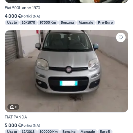
Fiat 500L anno 1970
4.000 €
Portici
(
NA
)
Usato
10/1970
97000 Km
Benzina
Manuale
Pre-Euro
6
FIAT PANDA
5.000 €
Portici
(
NA
)
Usato
12/2013
100000 Km
Benzina
Manuale
Euro 5