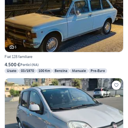
6
Fiat 128 familiare
4.500 €
Portici
(
NA
)
Usato
03/1970
100 Km
Benzina
Manuale
Pre-Euro