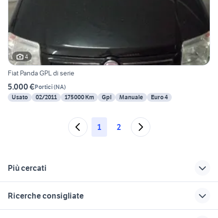
4
Fiat Panda GPL di serie
5.000 €
Portici
(
NA
)
Usato
02/2011
175000 Km
Gpl
Manuale
Euro 4
1
2
Più cercati
Correlati
Richerche simili
Suggerimenti
Ricerche consigliate
cerchi audi a napoli
ford fusion
ford fusion auto
e provincia
Campania
Campania
auto Puglia
alfa romeo tonale