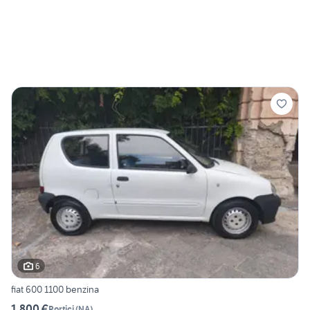
6
fiat 600 1100 benzina
1.800 €
Portici
(
NA
)