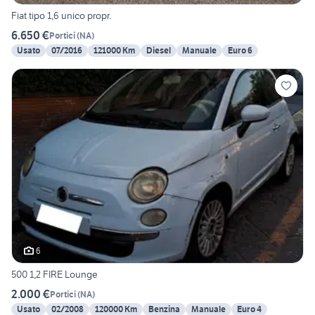
Fiat tipo 1,6 unico propr.
6.650 €
Portici
(
NA
)
Usato
07/2016
121000 Km
Diesel
Manuale
Euro 6
6
500 1,2 FIRE Lounge
2.000 €
Portici
(
NA
)
Usato
02/2008
120000 Km
Benzina
Manuale
Euro 4