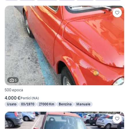
6
500 epoca
4.000 €
Portici
(
NA
)
Usato
03/1970
27000 Km
Benzina
Manuale