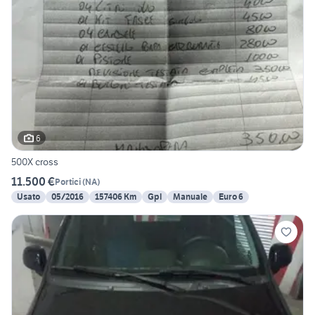
6
500X cross
11.500 €
Portici
(
NA
)
Usato
05/2016
157406 Km
Gpl
Manuale
Euro 6