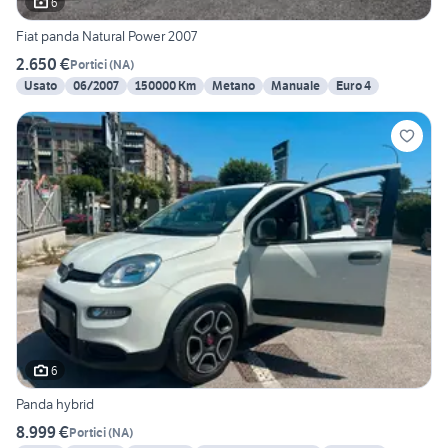
6
Fiat panda Natural Power 2007
2.650 €
Portici
(
NA
)
Usato
06/2007
150000 Km
Metano
Manuale
Euro 4
6
Panda hybrid
8.999 €
Portici
(
NA
)