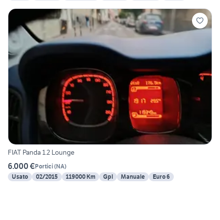
FIAT Panda 1.2 Lounge
6.000 €
Portici
(
NA
)
Usato
02/2015
119000 Km
Gpl
Manuale
Euro 6