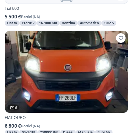
Fiat 500
5.500 €
Portici
(
NA
)
Usato
11/2012
167000 Km
Benzina
Automatico
Euro 5
6
FIAT QUBO
6.800 €
Portici
(
NA
)
Usato
03/2018
230000 Km
Diesel
Manuale
Euro 6b