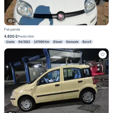
6
Fiat panda
4.800 €
Portici
(
NA
)
Usato
04/2013
147000 Km
Diesel
Manuale
Euro 5