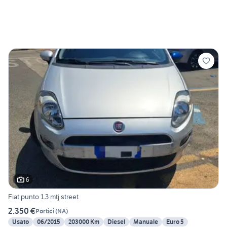
6
Fiat punto 1.3 mtj street
2.350 €
Portici
(
NA
)
Usato
06/2015
203000 Km
Diesel
Manuale
Euro 5