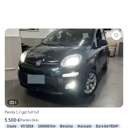
6
Panda 1.2 gpl full full
5.500 €
Portici
(
NA
)
Usato
07/2019
200000 Km
Benzina
Manuale
Euro 6d-TEMP