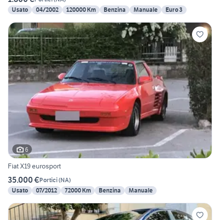
Usato
04/2002
120000 Km
Benzina
Manuale
Euro 3
6
Fiat X19 eurosport
35.000 €
Portici
(
NA
)
Usato
07/2012
72000 Km
Benzina
Manuale