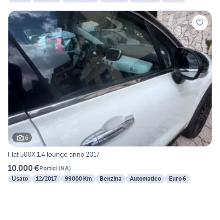
6
Fiat 500X 1.4 lounge anno 2017
10.000 €
Portici
(
NA
)
Usato
12/2017
99000 Km
Benzina
Automatico
Euro 6