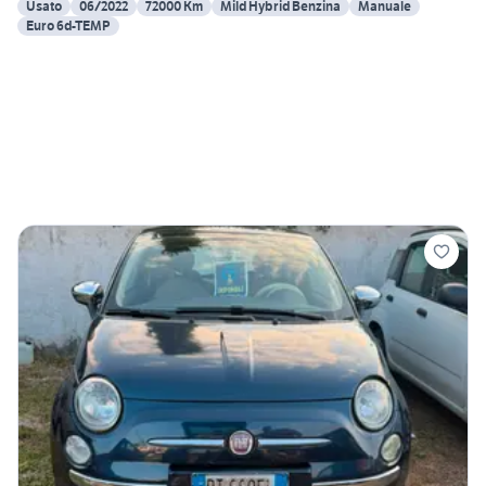
Usato
06/2022
72000 Km
Mild Hybrid Benzina
Manuale
Euro 6d-TEMP