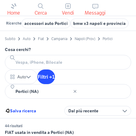
Home
Cerca
Vendi
Messaggi
accessori auto Portici
bmw x3 napoli e provincia
hy
Ricerche
Subito
Auto
Fiat
Campania
Napoli (Prov)
Portici
Cosa cerchi?
Filtri +1
Auto
Salva ricerca
Dal più recente
44 risultati
FIAT usata in vendita a Portici (NA)