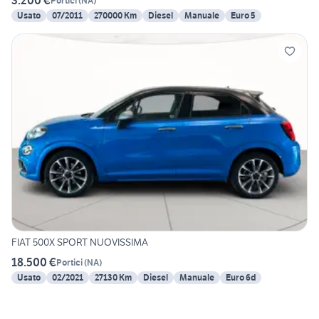
3.200 €
Portici
(
NA
)
Usato
07/2011
270000 Km
Diesel
Manuale
Euro 5
FIAT 500X SPORT NUOVISSIMA
18.500 €
Portici
(
NA
)
Usato
02/2021
27130 Km
Diesel
Manuale
Euro 6d