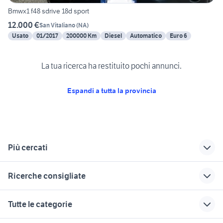
Bmwx1 f48 sdrive 18d sport
12.000 €
San Vitaliano
(
NA
)
Usato
01/2017
200000 Km
Diesel
Automatico
Euro 6
La tua ricerca ha restituito pochi annunci.
Espandi a tutta la provincia
Più cercati
Correlati
Richerche simili
Suggerimenti
Ricerche consigliate
alfa romeo accessori
auto Napoli
renault Salerno
auto Napoli
provincia
auto cabrio
golf 8 gti
skoda accessori
Tutte le categorie
provincia
eboli auto Salerno
auto Campania
auto Puglia
golf 8 usata
free auto Napoli
provincia
regalo auto solo