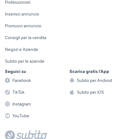
Informatica
Animali
Professionisti
Arredamento e
Console e
Accessori per
Casalinghi
Inserisci annuncio
Videogiochi
animali
Elettrodomestici
Promuovi annuncio
Audio/Video
Musica e Film
Giardino e Fai da te
Consigli per la vendita
Fotografia
Libri e Riviste
Abbigliamento e
Negozi e Aziende
Telefonia
Strumenti Musicali
Accessori
Subito per le aziende
Sports
Tutto per i bambini
Seguici su
Scarica gratis l'App
Biciclette
Facebook
Subito per Android
Collezionismo
TikTok
Subito per iOS
Instagram
YouTube