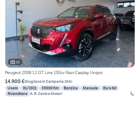
30
Peugeot 2008 1.2 GT Line 130cv Navi Carplay Unipro
14.900 €
Giugliano in Campania
(
NA
)
Usato
01/2021
35900 Km
Benzina
Manuale
Euro 6d
Rivenditore
A. R. Centro Motori