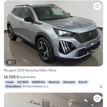
17
Peugeot 2008 Restyling 100cv Allure
16.500 €
Casoria
(
NA
)
Usato
02/2024
18000 Km
Benzina
Manuale
Euro 6
Rivenditore
Di Falco Motori s.r.l.