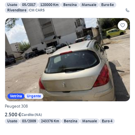
Usato
05/2017
120000 Km
Benzina
Manuale
Euro 6e
Rivenditore
CM CARS
Vetrina
Urgente
Peugeot 308
2.500 €
Cardito
(
NA
)
Usato
03/2009
243376 Km
Benzina
Manuale
Euro 4