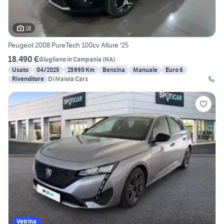
18
Peugeot 2008 PureTech 100cv Allure '25
18.490 €
Giugliano in Campania
(
NA
)
Usato
04/2025
25990 Km
Benzina
Manuale
Euro 6
Rivenditore
Di Maiola Cars
Vetrina