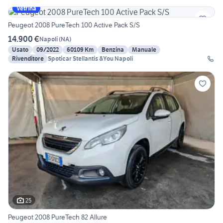
Vetrina
Peugeot 2008 PureTech 100 Active Pack S/S
14.900 €
Napoli
(
NA
)
Usato
09/2022
60109 Km
Benzina
Manuale
Rivenditore
Spoticar Stellantis &You Napoli
25
Peugeot 2008 PureTech 82 Allure