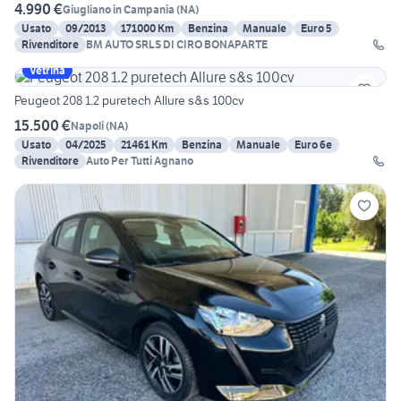
4.990 €
Giugliano in Campania
(
NA
)
Usato
09/2013
171000 Km
Benzina
Manuale
Euro 5
Rivenditore
BM AUTO SRLS DI CIRO BONAPARTE
Vetrina
Peugeot 208 1.2 puretech Allure s&s 100cv
15.500 €
Napoli
(
NA
)
Usato
04/2025
21461 Km
Benzina
Manuale
Euro 6e
Rivenditore
Auto Per Tutti Agnano