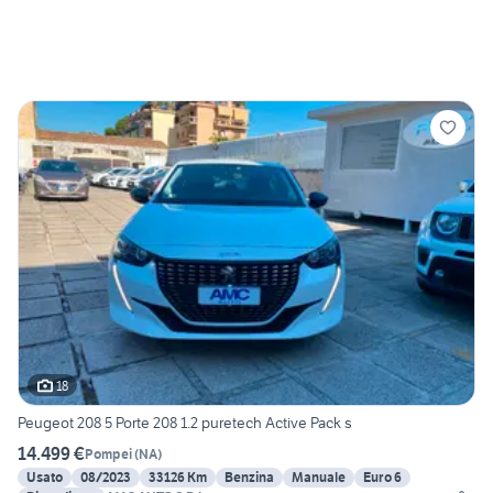
18
Peugeot 208 5 Porte 208 1.2 puretech Active Pack s
14.499 €
Pompei
(
NA
)
Usato
08/2023
33126 Km
Benzina
Manuale
Euro 6