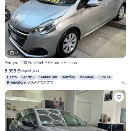
13
Peugeot 208 PureTech 68 5 porte Access
5.999 €
Napoli
(
NA
)
Usato
04/2017
160000 Km
Benzina
Manuale
Euro 6e
Rivenditore
AG.AUTOMOTO