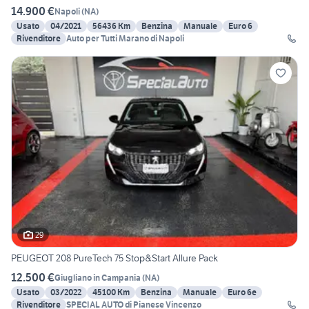
14.900 €
Napoli
(
NA
)
Usato
04/2021
56436 Km
Benzina
Manuale
Euro 6
Rivenditore
Auto per Tutti Marano di Napoli
29
PEUGEOT 208 PureTech 75 Stop&Start Allure Pack
12.500 €
Giugliano in Campania
(
NA
)
Usato
03/2022
45100 Km
Benzina
Manuale
Euro 6e
Rivenditore
SPECIAL AUTO di Pianese Vincenzo