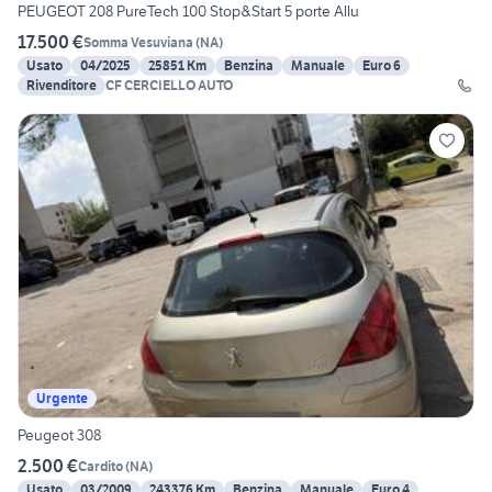
PEUGEOT 208 PureTech 100 Stop&Start 5 porte Allu
17.500 €
Somma Vesuviana
(
NA
)
Usato
04/2025
25851 Km
Benzina
Manuale
Euro 6
Rivenditore
CF CERCIELLO AUTO
Urgente
Peugeot 308
2.500 €
Cardito
(
NA
)
Usato
03/2009
243376 Km
Benzina
Manuale
Euro 4