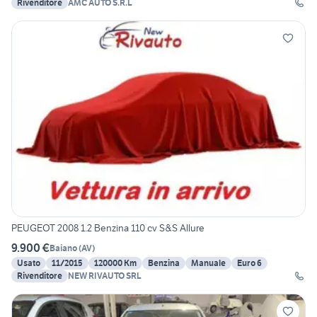
Rivenditore
AMC AUTO S.R.L
PEUGEOT 2008 1.2 Benzina 110 cv S&S Allure
9.900 €
Baiano
(
AV
)
Usato
11/2015
120000 Km
Benzina
Manuale
Euro 6
Rivenditore
NEW RIVAUTO SRL