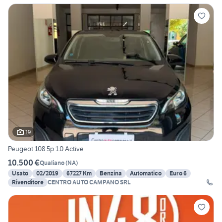
19
Peugeot 108 5p 1.0 Active
10.500 €
Qualiano
(
NA
)
Usato
02/2019
67227 Km
Benzina
Automatico
Euro 6
Rivenditore
CENTRO AUTO CAMPANO SRL