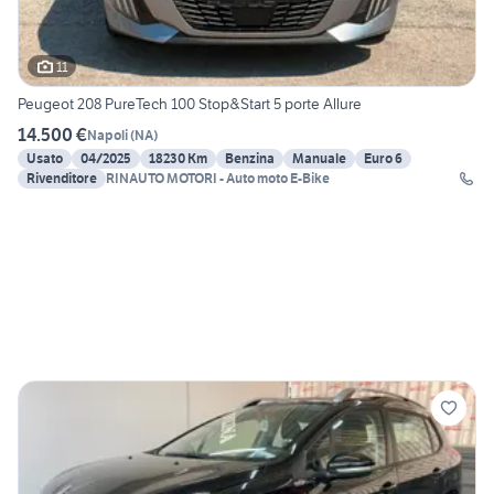
11
Peugeot 208 PureTech 100 Stop&Start 5 porte Allure
14.500 €
Napoli
(
NA
)
Usato
04/2025
18230 Km
Benzina
Manuale
Euro 6
Rivenditore
RINAUTO MOTORI - Auto moto E-Bike