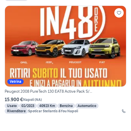
Vetrina
Peugeot 2008 PureTech 130 EAT8 Active Pack S/...
15.900 €
Napoli
(
NA
)
Usato
02/2023
40923 Km
Benzina
Automatico
Rivenditore
Spoticar Stellantis &You Napoli