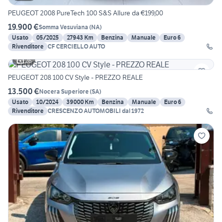
PEUGEOT 2008 PureTech 100 S&S Allure da €199,00
19.900 €
Somma Vesuviana
(
NA
)
Usato
05/2025
27943 Km
Benzina
Manuale
Euro 6
Rivenditore
CF CERCIELLO AUTO
26
PEUGEOT 208 100 CV Style - PREZZO REALE
13.500 €
Nocera Superiore
(
SA
)
Usato
10/2024
39000 Km
Benzina
Manuale
Euro 6
Rivenditore
CRESCENZO AUTOMOBILI dal 1972