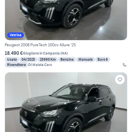
Vetrina
Peugeot 2008 PureTech 100cv Allure '25
18.490 €
Giugliano in Campania
(
NA
)
Usato
04/2025
25990 Km
Benzina
Manuale
Euro 6
Rivenditore
Di Maiola Cars