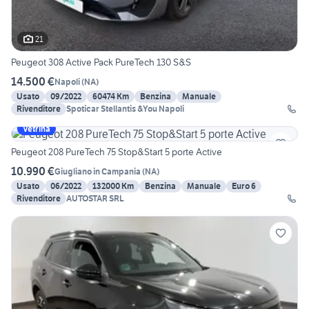
21
Peugeot 308 Active Pack PureTech 130 S&S
14.500 €
Napoli
(
NA
)
Usato
09/2022
60474 Km
Benzina
Manuale
Rivenditore
Spoticar Stellantis &You Napoli
Vetrina
Peugeot 208 PureTech 75 Stop&Start 5 porte Active
10.990 €
Giugliano in Campania
(
NA
)
Usato
06/2022
132000 Km
Benzina
Manuale
Euro 6
Rivenditore
AUTOSTAR SRL