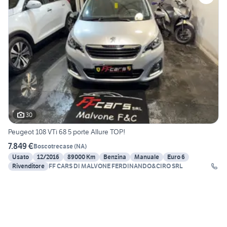
30
Peugeot 108 VTi 68 5 porte Allure TOP!
7.849 €
Boscotrecase
(
NA
)
Usato
12/2016
89000 Km
Benzina
Manuale
Euro 6
Rivenditore
FF CARS DI MALVONE FERDINANDO&CIRO SRL