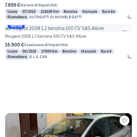
7.899 €
Marano di Napoli
(
NA
)
Usato
07/2015
110109 Km
Benzina
Manuale
Euro 6e
Rivenditore
AUTOGATTI DI MICHELE GATTI
Vetrina
Peugeot 2008 1.2 benzina 100 CV S&S Allure
16.900 €
Casalnuovo di Napoli
(
NA
)
Usato
05/2025
17000 Km
Benzina
Manuale
Euro 6
Rivenditore
G.L.S. CAR