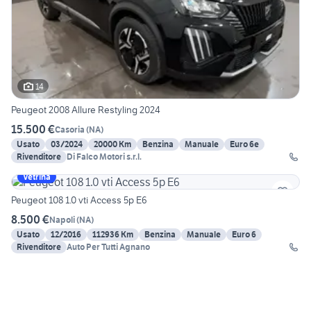
14
Peugeot 2008 Allure Restyling 2024
15.500 €
Casoria
(
NA
)
Usato
03/2024
20000 Km
Benzina
Manuale
Euro 6e
Rivenditore
Di Falco Motori s.r.l.
Vetrina
Peugeot 108 1.0 vti Access 5p E6
8.500 €
Napoli
(
NA
)
Usato
12/2016
112936 Km
Benzina
Manuale
Euro 6
Rivenditore
Auto Per Tutti Agnano