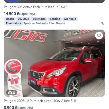
Peugeot 308 Active Pack PureTech 130 S&S
14.500 €
Napoli
(
NA
)
Usato
09/2022
60474 Km
Benzina
Manuale
Rivenditore
Spoticar Stellantis &You Napoli
23
Peugeot 2008 1.2 Puretech turbo 110cv Allure FULL
8.900 €
Napoli
(
NA
)