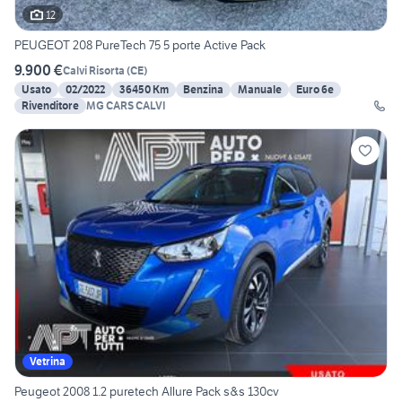
12
PEUGEOT 208 PureTech 75 5 porte Active Pack
9.900 €
Calvi Risorta
(
CE
)
Usato
02/2022
36450 Km
Benzina
Manuale
Euro 6e
Rivenditore
MG CARS CALVI
Vetrina
Peugeot 2008 1.2 puretech Allure Pack s&s 130cv