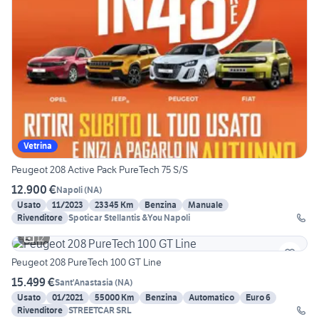
Vetrina
Peugeot 208 Active Pack PureTech 75 S/S
12.900 €
Napoli
(
NA
)
Usato
11/2023
23345 Km
Benzina
Manuale
Rivenditore
Spoticar Stellantis &You Napoli
12
Peugeot 208 PureTech 100 GT Line
15.499 €
Sant'Anastasia
(
NA
)
Usato
01/2021
55000 Km
Benzina
Automatico
Euro 6
Rivenditore
STREETCAR SRL