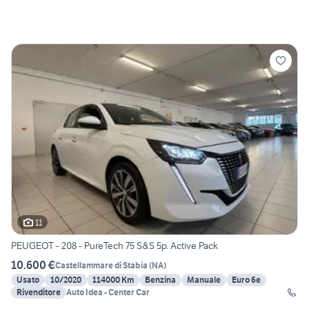
11
PEUGEOT - 208 - PureTech 75 S&S 5p. Active Pack
10.600 €
Castellammare di Stabia
(
NA
)
Usato
10/2020
114000 Km
Benzina
Manuale
Euro 6e
Rivenditore
Auto Idea - Center Car