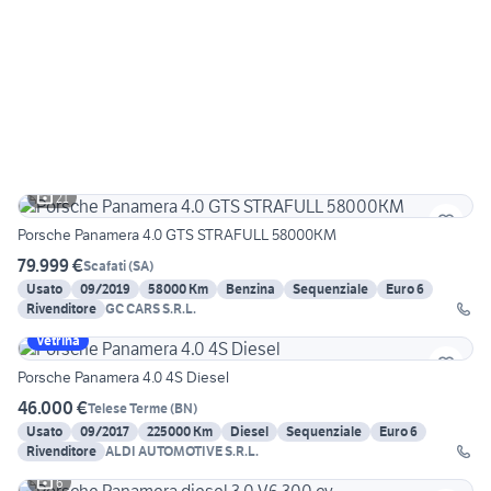
21
Porsche Panamera 4.0 GTS STRAFULL 58000KM
79.999 €
Scafati
(
SA
)
Usato
09/2019
58000 Km
Benzina
Sequenziale
Euro 6
Rivenditore
GC CARS S.R.L.
Vetrina
Porsche Panamera 4.0 4S Diesel
46.000 €
Telese Terme
(
BN
)
Usato
09/2017
225000 Km
Diesel
Sequenziale
Euro 6
Rivenditore
ALDI AUTOMOTIVE S.R.L.
6