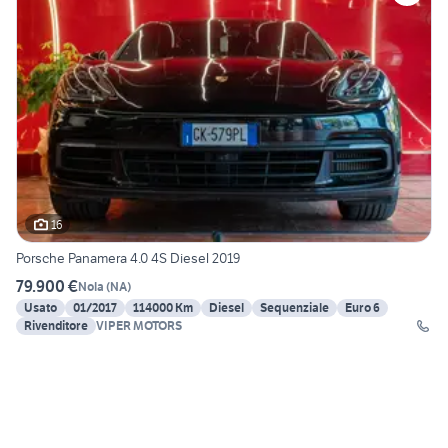
16
Porsche Panamera 4.0 4S Diesel 2019
79.900 €
Nola
(
NA
)
Usato
01/2017
114000 Km
Diesel
Sequenziale
Euro 6
Rivenditore
VIPER MOTORS