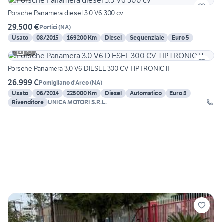
Porsche Panamera diesel 3.0 V6 300 cv
29.500 €
Portici
(
NA
)
Usato
08/2015
169200 Km
Diesel
Sequenziale
Euro 5
20
Porsche Panamera 3.0 V6 DIESEL 300 CV TIPTRONIC IT
26.999 €
Pomigliano d'Arco
(
NA
)
Usato
06/2014
225000 Km
Diesel
Automatico
Euro 5
Rivenditore
UNICA MOTORI S.R.L.