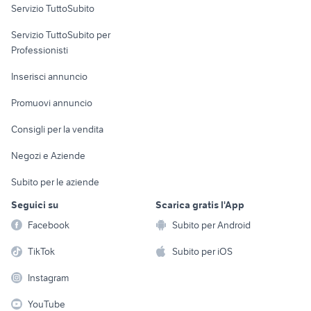
Servizio TuttoSubito
elettronica
per la casa e la
sports e hobby
Servizio TuttoSubito per
persona
Informatica
Animali
Professionisti
Arredamento e
Console e
Accessori per
Casalinghi
Inserisci annuncio
Videogiochi
animali
Elettrodomestici
Promuovi annuncio
Audio/Video
Musica e Film
Giardino e Fai da te
Consigli per la vendita
Fotografia
Libri e Riviste
Abbigliamento e
Negozi e Aziende
Telefonia
Strumenti Musicali
Accessori
Subito per le aziende
Sports
Tutto per i bambini
Seguici su
Scarica gratis l'App
Biciclette
Facebook
Subito per Android
Collezionismo
TikTok
Subito per iOS
Instagram
YouTube