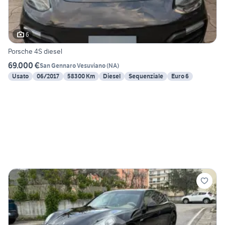
6
Porsche 4S diesel
69.000 €
San Gennaro Vesuviano
(
NA
)
Usato
06/2017
58300 Km
Diesel
Sequenziale
Euro 6