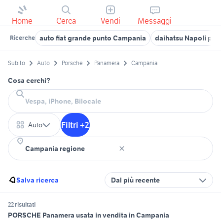
Home
Cerca
Vendi
Messaggi
auto fiat grande punto Campania
daihatsu Napoli pro
Ricerche
Subito
Auto
Porsche
Panamera
Campania
Cosa cerchi?
Filtri +2
Auto
Salva ricerca
Dal più recente
22 risultati
PORSCHE Panamera usata in vendita in Campania