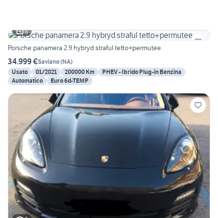
6
Porsche panamera 2.9 hybryd straful tetto+permutee
34.999 €
Saviano
(
NA
)
Usato
01/2021
200000 Km
PHEV - Ibrido Plug-in Benzina
Automatico
Euro 6d-TEMP