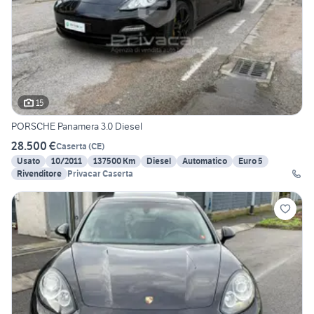
15
PORSCHE Panamera 3.0 Diesel
28.500 €
Caserta
(
CE
)
Usato
10/2011
137500 Km
Diesel
Automatico
Euro 5
Rivenditore
Privacar Caserta