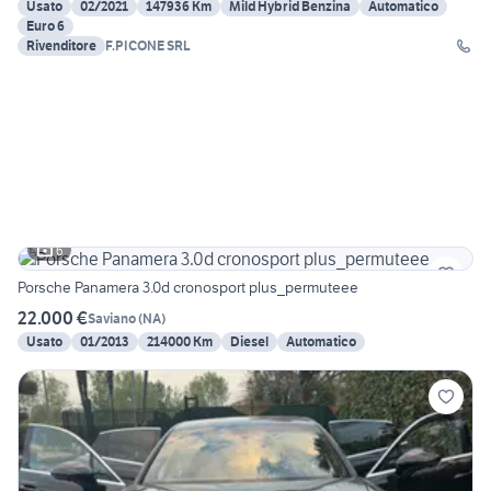
Usato
02/2021
147936 Km
Mild Hybrid Benzina
Automatico
Euro 6
Rivenditore
F.PICONE SRL
6
Porsche Panamera 3.0d cronosport plus_permuteee
22.000 €
Saviano
(
NA
)
Usato
01/2013
214000 Km
Diesel
Automatico