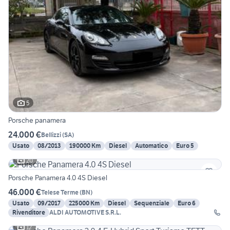
5
Porsche panamera
24.000 €
Bellizzi
(
SA
)
Usato
08/2013
190000 Km
Diesel
Automatico
Euro 5
20
Porsche Panamera 4.0 4S Diesel
46.000 €
Telese Terme
(
BN
)
Usato
09/2017
225000 Km
Diesel
Sequenziale
Euro 6
Rivenditore
ALDI AUTOMOTIVE S.R.L.
12