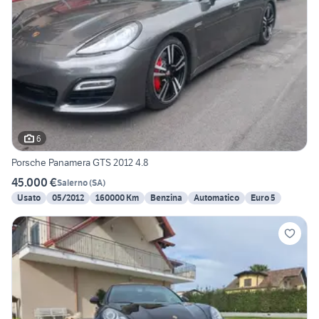
6
Porsche Panamera GTS 2012 4.8
45.000 €
Salerno
(
SA
)
Usato
05/2012
160000 Km
Benzina
Automatico
Euro 5