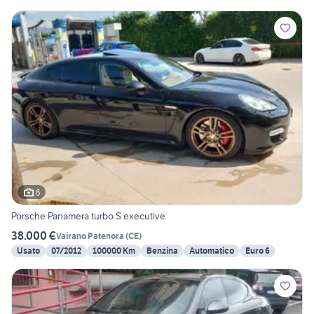
6
Porsche Panamera turbo S executive
38.000 €
Vairano Patenora
(
CE
)
Usato
07/2012
100000 Km
Benzina
Automatico
Euro 6