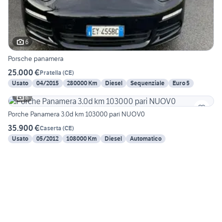
6
Porsche panamera
25.000 €
Pratella
(
CE
)
Usato
04/2015
280000 Km
Diesel
Sequenziale
Euro 5
6
Porche Panamera 3.0d km 103000 pari NUOV0
35.900 €
Caserta
(
CE
)
Usato
05/2012
108000 Km
Diesel
Automatico