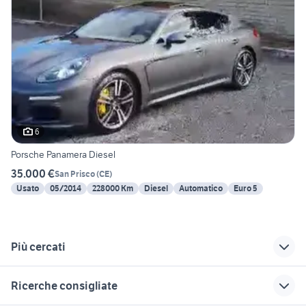
6
Porsche Panamera Diesel
35.000 €
San Prisco
(
CE
)
Usato
05/2014
228000 Km
Diesel
Automatico
Euro 5
Più cercati
Correlati
Richerche simili
Suggerimenti
Ricerche consigliate
toyota corolla auto
rav 4 usato
enel auto