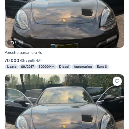
6
Porsche panamera 4s
70.000 €
Napoli
(
NA
)
Usato
09/2017
60000 Km
Diesel
Automatico
Euro 6