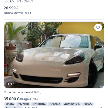
300 CV TIPTRONIC IT
26.999 €
UNICA MOTORI S.R.L.
25
Porsche Panamera 4.8 4S,.
35.000 €
Afragola
(
NA
)
Usato
09/2010
62000 Km
Benzina
Automatico
Euro 5