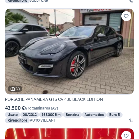
Rivenditore
JOLLY CAR
30
PORSCHE PANAMERA GTS CV 430 BLACK EDITION
43.500 €
Grottaminarda
(
AV
)
Usato
06/2012
168000 Km
Benzina
Automatico
Euro 5
Rivenditore
AUTO VILLANI