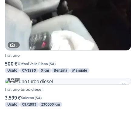
5
Fiat uno
500 €
Giffoni Valle Piana
(
SA
)
Usato
07/1990
0 Km
Benzina
Manuale
2
Fiat uno turbo diesel
3.599 €
Salerno
(
SA
)
Usato
09/1993
230000 Km