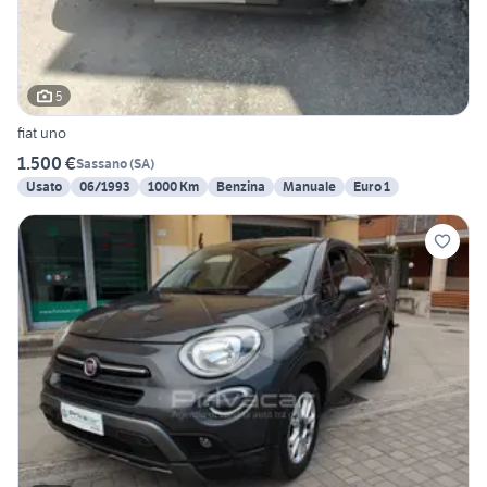
5
fiat uno
1.500 €
Sassano
(
SA
)
Usato
06/1993
1000 Km
Benzina
Manuale
Euro 1