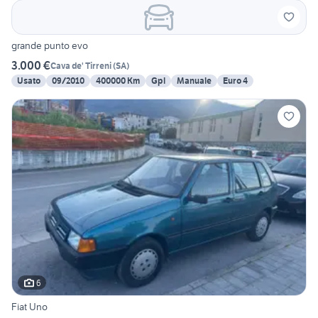
grande punto evo
3.000 €
Cava de' Tirreni
(
SA
)
Usato
09/2010
400000 Km
Gpl
Manuale
Euro 4
6
Fiat Uno