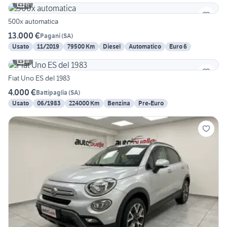
6
500x automatica
13.000 €
Pagani
(
SA
)
Usato
11/2019
79500 Km
Diesel
Automatico
Euro 6
4
Fiat Uno ES del 1983
4.000 €
Battipaglia
(
SA
)
Usato
06/1983
224000 Km
Benzina
Pre-Euro