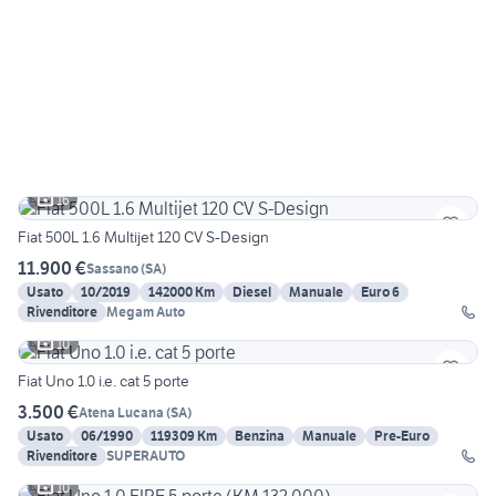
16
Fiat 500L 1.6 Multijet 120 CV S-Design
11.900 €
Sassano
(
SA
)
Usato
10/2019
142000 Km
Diesel
Manuale
Euro 6
Rivenditore
Megam Auto
10
Fiat Uno 1.0 i.e. cat 5 porte
3.500 €
Atena Lucana
(
SA
)
Usato
06/1990
119309 Km
Benzina
Manuale
Pre-Euro
Rivenditore
SUPERAUTO
10