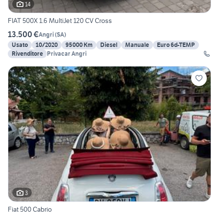
14
FIAT 500X 1.6 MultiJet 120 CV Cross
13.500 €
Angri
(
SA
)
Usato
10/2020
95000 Km
Diesel
Manuale
Euro 6d-TEMP
Rivenditore
Privacar Angri
3
Fiat 500 Cabrio