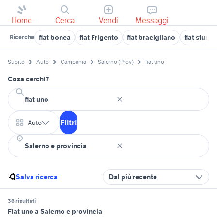
Home
Cerca
Vendi
Messaggi
fiat bonea
fiat Frigento
fiat bracigliano
fiat sturno
Ricerche
Subito
Auto
Campania
Salerno (Prov)
fiat uno
Cosa cerchi?
Filtri
Auto
Salva ricerca
Dal più recente
36 risultati
Fiat uno a Salerno e provincia