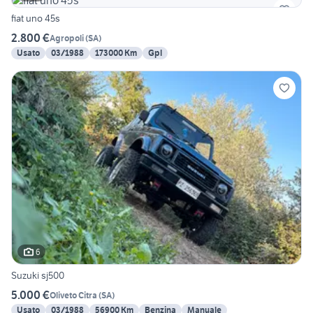
fiat uno 45s
2.800 €
Agropoli
(
SA
)
Usato
03/1988
173000 Km
Gpl
6
Suzuki sj500
5.000 €
Oliveto Citra
(
SA
)
Usato
03/1988
56900 Km
Benzina
Manuale