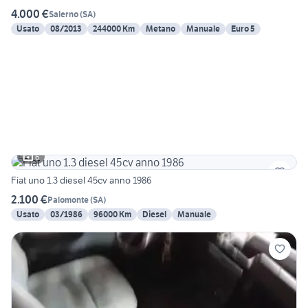
4.000 €
Salerno
(
SA
)
Usato
08/2013
244000 Km
Metano
Manuale
Euro 5
6
Fiat uno 1.3 diesel 45cv anno 1986
2.100 €
Palomonte
(
SA
)
Usato
03/1986
96000 Km
Diesel
Manuale