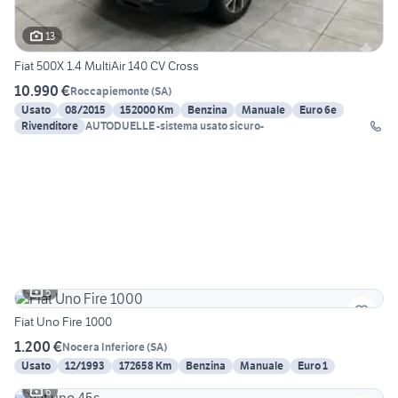
13
Fiat 500X 1.4 MultiAir 140 CV Cross
10.990 €
Roccapiemonte
(
SA
)
Usato
08/2015
152000 Km
Benzina
Manuale
Euro 6e
Rivenditore
AUTODUELLE -sistema usato sicuro-
5
Fiat Uno Fire 1000
1.200 €
Nocera Inferiore
(
SA
)
Usato
12/1993
172658 Km
Benzina
Manuale
Euro 1
6