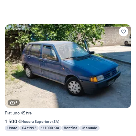
6
Fiat uno 45 fire
1.500 €
Nocera Superiore
(
SA
)
Usato
04/1992
111000 Km
Benzina
Manuale