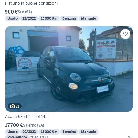
Fiat uno in buone condizioni
900 €
Stio
(
SA
)
Usato
12/2022
15000 Km
Benzina
Manuale
21
Abarth 595 1.4 T-jet 145
17.700 €
Salerno
(
SA
)
Usato
07/2022
15000 Km
Benzina
Manuale
Rivenditore
Crisci Cars