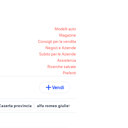
Modelli auto
Magazine
Consigli per la vendita
Negozi e Aziende
Subito per le Aziende
Assistenza
Ricerche salvate
Preferiti
Vendi
Caserta provincia
alfa romeo giulietta Campania
giulietta usata