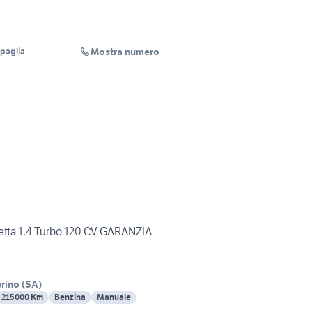
Mostra numero
ipaglia
etta 1.4 Turbo 120 CV GARANZIA
rino
(
SA
)
215000 Km
Benzina
Manuale