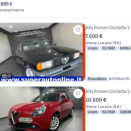
.890 €
iambelli Hybrid
Alfa Romeo Giulietta 
7.500 €
Atena Lucana
(
SA
)
Usato
02/1982
69084
10
Rivenditore
SUPERAUTO
Alfa Romeo Giulietta 
10.500 €
Atena Lucana
(
SA
)
Usato
02/2018
21858