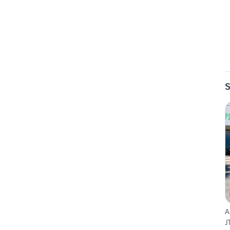
S
A
J