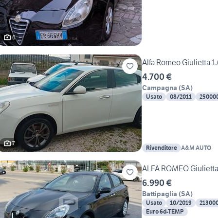
6
Alfa Romeo Giulietta 1
4.700 €
Campagna
(
SA
)
Usato
08/2011
25000
7
Rivenditore
A&M AUTO
ALFA ROMEO Giulietta
6.990 €
Battipaglia
(
SA
)
Usato
10/2019
21300
Euro 6d-TEMP