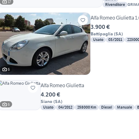
17
Rivenditore
GRIMA
Alfa Romeo Giulietta 
3.900 €
Battipaglia
(
SA
)
Usato
03/2011
22300
6
Alfa Romeo Giulietta
4.200 €
Siano
(
SA
)
6
Usato
04/2012
258000 Km
Diesel
Manuale
E