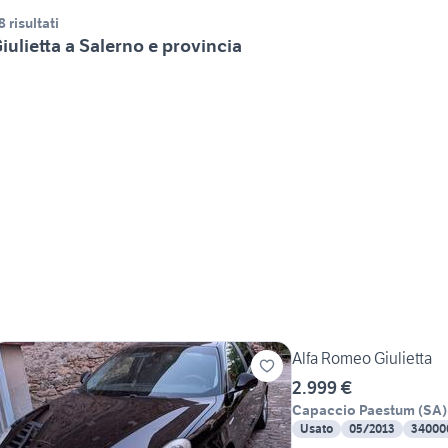
8 risultati
iulietta a Salerno e provincia
Alfa Romeo Giulietta
2.999 €
Capaccio Paestum
(
SA
)
Usato
05/2013
34000