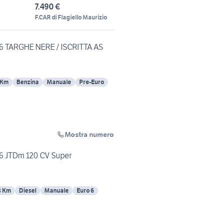
7.490 €
F.CAR di Flagiello Maurizio
1.6 TARGHE NERE / ISCRITTA AS
 Km
Benzina
Manuale
Pre-Euro
Mostra numero
1.6 JTDm 120 CV Super
8 Km
Diesel
Manuale
Euro 6