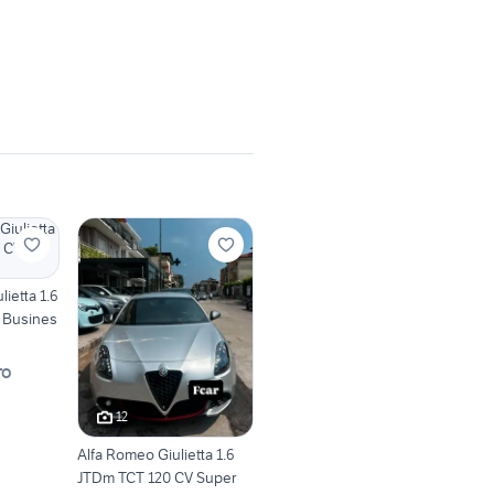
etta 1.6
 Busines
TO
12
Alfa Romeo Giulietta 1.6
JTDm TCT 120 CV Super