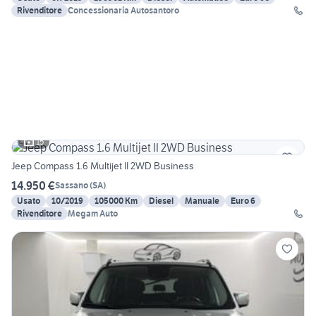
Rivenditore
Concessionaria Autosantoro
15
Jeep Compass 1.6 Multijet II 2WD Business
14.950 €
Sassano
(
SA
)
Usato
10/2019
105000 Km
Diesel
Manuale
Euro 6
Rivenditore
Megam Auto