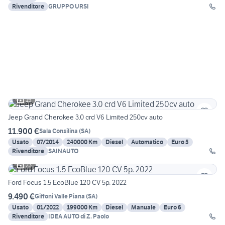
Rivenditore
GRUPPO URSI
15
Jeep Grand Cherokee 3.0 crd V6 Limited 250cv auto
11.900 €
Sala Consilina
(
SA
)
Usato
07/2014
240000 Km
Diesel
Automatico
Euro 5
Rivenditore
SAINAUTO
23
Ford Focus 1.5 EcoBlue 120 CV 5p. 2022
9.490 €
Giffoni Valle Piana
(
SA
)
Usato
01/2022
199000 Km
Diesel
Manuale
Euro 6
Rivenditore
IDEA AUTO di Z. Paolo