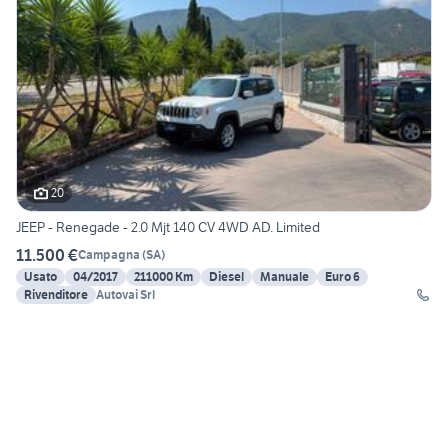
20
JEEP - Renegade - 2.0 Mjt 140 CV 4WD AD. Limited
11.500 €
Campagna
(
SA
)
Usato
04/2017
211000 Km
Diesel
Manuale
Euro 6
Rivenditore
Autovai Srl