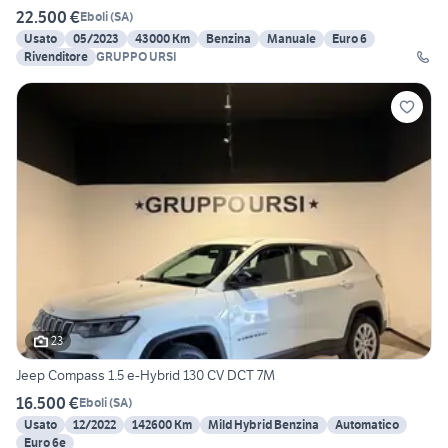
22.500 €
Eboli
(
SA
)
Usato
05/2023
43000 Km
Benzina
Manuale
Euro 6
Rivenditore
GRUPPO URSI
23
Jeep Compass 1.5 e-Hybrid 130 CV DCT 7M
16.500 €
Eboli
(
SA
)
Usato
12/2022
142600 Km
Mild Hybrid Benzina
Automatico
Euro 6e