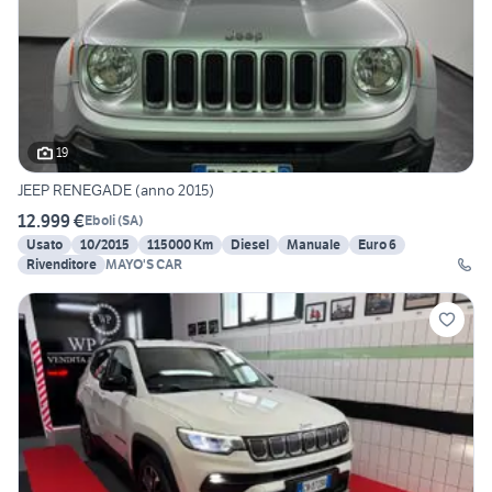
19
JEEP RENEGADE (anno 2015)
12.999 €
Eboli
(
SA
)
Usato
10/2015
115000 Km
Diesel
Manuale
Euro 6
Rivenditore
MAYO'S CAR