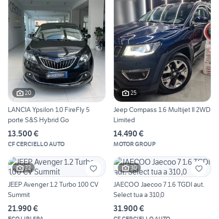
20
25
LANCIA Ypsilon 1.0 FireFly 5
Jeep Compass 1.6 Multijet II 2WD
porte S&S Hybrid Go
Limited
13.500 €
14.490 €
CF CERCIELLO AUTO
MOTOR GROUP
22
30
JEEP Avenger 1.2 Turbo 100 CV
JAECOO Jaecoo 7 1.6 TGDI aut.
Summit
Select tua a 310,0
21.990 €
31.900 €
ECO LIRI SPA
CF CERCIELLO AUTO