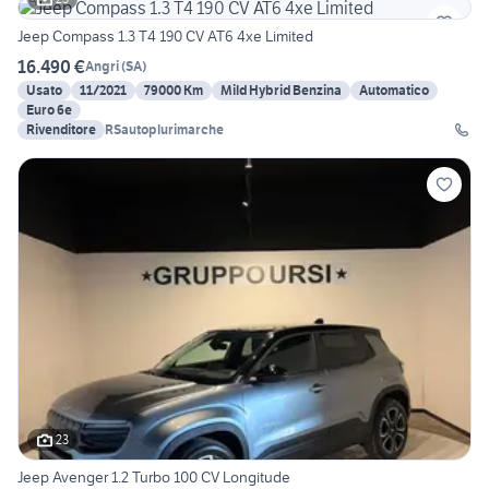
Jeep Compass 1.3 T4 190 CV AT6 4xe Limited
16.490 €
Angri
(
SA
)
Usato
11/2021
79000 Km
Mild Hybrid Benzina
Automatico
Euro 6e
Rivenditore
RSautoplurimarche
23
Jeep Avenger 1.2 Turbo 100 CV Longitude