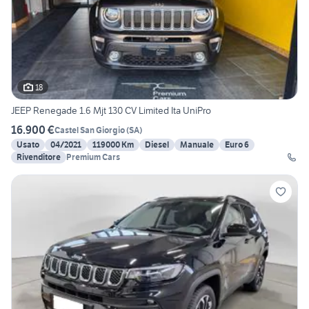
18
JEEP Renegade 1.6 Mjt 130 CV Limited Ita UniPro
16.900 €
Castel San Giorgio
(
SA
)
Usato
04/2021
119000 Km
Diesel
Manuale
Euro 6
Rivenditore
Premium Cars