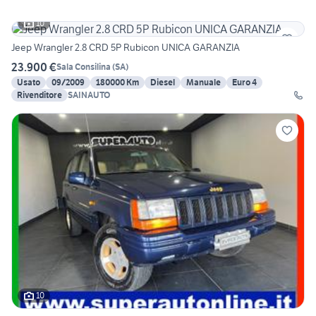
10
Jeep Wrangler 2.8 CRD 5P Rubicon UNICA GARANZIA
23.900 €
Sala Consilina
(
SA
)
Usato
09/2009
180000 Km
Diesel
Manuale
Euro 4
Rivenditore
SAINAUTO
10