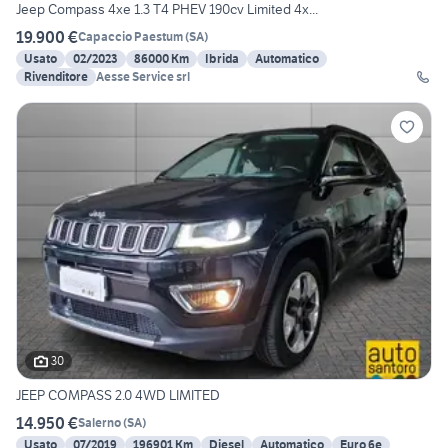
Jeep Compass 4xe 1.3 T4 PHEV 190cv Limited 4x...
19.900 €
Capaccio Paestum
(
SA
)
Usato
02/2023
86000 Km
Ibrida
Automatico
Rivenditore
Aesse Service srl
30
JEEP COMPASS 2.0 4WD LIMITED
14.950 €
Salerno
(
SA
)
Usato
07/2019
196901 Km
Diesel
Automatico
Euro 6e