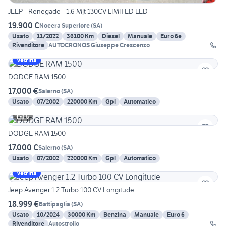
JEEP - Renegade - 1.6 Mjt 130CV LIMITED LED
19.900 €
Nocera Superiore
(
SA
)
Usato
11/2022
36100 Km
Diesel
Manuale
Euro 6e
Rivenditore
AUTOCRONOS Giuseppe Crescenzo
Vetrina
DODGE RAM 1500
17.000 €
Salerno
(
SA
)
Usato
07/2002
220000 Km
Gpl
Automatico
6
DODGE RAM 1500
17.000 €
Salerno
(
SA
)
Usato
07/2002
220000 Km
Gpl
Automatico
Vetrina
Jeep Avenger 1.2 Turbo 100 CV Longitude
18.999 €
Battipaglia
(
SA
)
Usato
10/2024
30000 Km
Benzina
Manuale
Euro 6
Rivenditore
Autostrollo