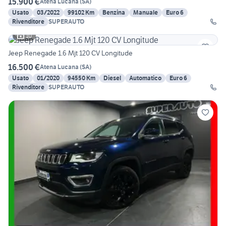
15.900 €
Atena Lucana
(
SA
)
Usato
03/2022
99102 Km
Benzina
Manuale
Euro 6
Rivenditore
SUPERAUTO
10
Jeep Renegade 1.6 Mjt 120 CV Longitude
16.500 €
Atena Lucana
(
SA
)
Usato
01/2020
94550 Km
Diesel
Automatico
Euro 6
Rivenditore
SUPERAUTO