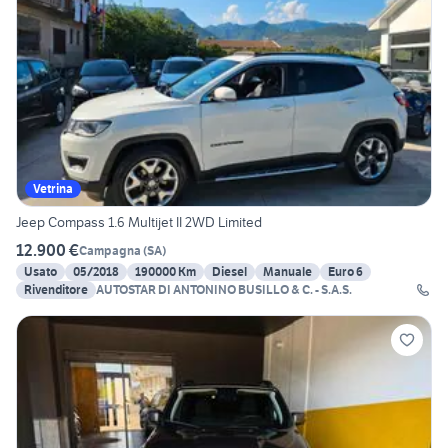
Vetrina
Jeep Compass 1.6 Multijet II 2WD Limited
12.900 €
Campagna
(
SA
)
Usato
05/2018
190000 Km
Diesel
Manuale
Euro 6
Rivenditore
AUTOSTAR DI ANTONINO BUSILLO & C. - S.A.S.