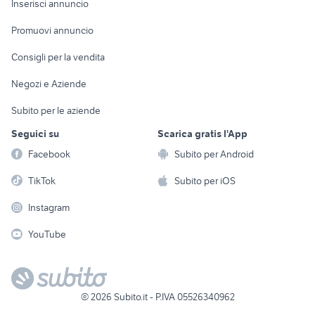
Casalinghi
Inserisci annuncio
Videogiochi
animali
Elettrodomestici
Promuovi annuncio
Audio/Video
Musica e Film
Giardino e Fai da te
Consigli per la vendita
Fotografia
Libri e Riviste
Abbigliamento e
Negozi e Aziende
Telefonia
Strumenti Musicali
Accessori
Subito per le aziende
Sports
Tutto per i bambini
Seguici su
Scarica gratis l'App
Biciclette
Facebook
Subito per Android
Collezionismo
TikTok
Subito per iOS
Instagram
YouTube
©
2026
Subito.it - P.IVA 05526340962