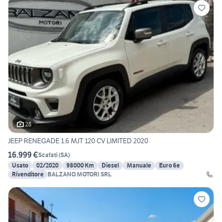
28
JEEP RENEGADE 1.6 MJT 120 CV LIMITED 2020
16.999 €
Scafati
(
SA
)
Usato
02/2020
98000 Km
Diesel
Manuale
Euro 6e
Rivenditore
BALZANO MOTORI SRL