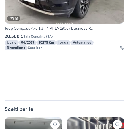
16
Jeep Compass 4xe 1.3 T4 PHEV 190cv Business P...
20.500 €
Sala Consilina
(
SA
)
Usato
04/2023
52178 Km
Ibrida
Automatico
Rivenditore
Casalcar
Scelti per te