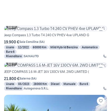
19
Jeep Compass 1.3 Turbo T4 240 CV PHEV 4xe UPLAND G
19.900 €
Sala Consilina
(
SA
)
Usato
12/2022
60000 Km
Mild Hybrid Benzina
Automatico
Euro 6
Rivenditore
SAINAUTO
15
JEEP COMPASS 1.6 M-JET 16V 130CV 6M. 2WD LIMITED (
21.800 €
Salerno
(
SA
)
Usato
03/2023
28000 Km
Diesel
Manuale
Euro 6
Rivenditore
Autogenova S.R.L.