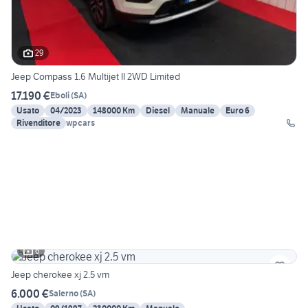
29
Jeep Compass 1.6 Multijet II 2WD Limited
17.190 €
Eboli
(
SA
)
Usato
04/2023
148000 Km
Diesel
Manuale
Euro 6
Rivenditore
wpcars
6
Jeep cherokee xj 2.5 vm
6.000 €
Salerno
(
SA
)