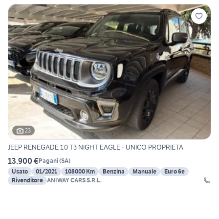
23
JEEP RENEGADE 1.0 T3 NIGHT EAGLE - UNICO PROPRIETA
13.900 €
Pagani
(
SA
)
Usato
01/2021
108000 Km
Benzina
Manuale
Euro 6e
Rivenditore
ANIWAY CARS S.R.L.