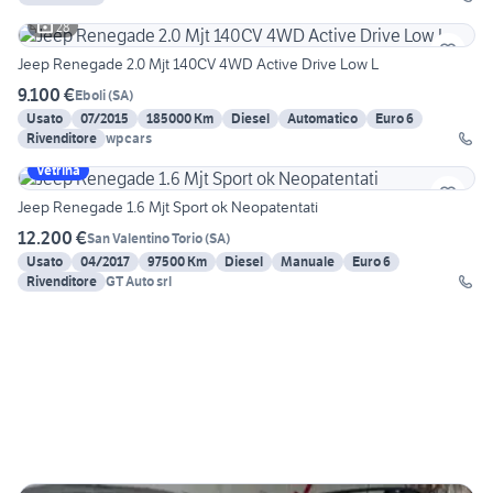
28
Jeep Renegade 2.0 Mjt 140CV 4WD Active Drive Low L
9.100 €
Eboli
(
SA
)
Usato
07/2015
185000 Km
Diesel
Automatico
Euro 6
Rivenditore
wpcars
Vetrina
Jeep Renegade 1.6 Mjt Sport ok Neopatentati
12.200 €
San Valentino Torio
(
SA
)
Usato
04/2017
97500 Km
Diesel
Manuale
Euro 6
Rivenditore
GT Auto srl