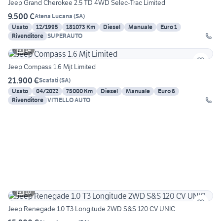
Jeep Grand Cherokee 2.5 TD 4WD Selec-Trac Limited
9.500 €
Atena Lucana
(
SA
)
Usato
12/1995
181073 Km
Diesel
Manuale
Euro 1
Rivenditore
SUPERAUTO
14
Jeep Compass 1.6 Mjt Limited
21.900 €
Scafati
(
SA
)
Usato
04/2022
75000 Km
Diesel
Manuale
Euro 6
Rivenditore
VITIELLO AUTO
10
Jeep Renegade 1.0 T3 Longitude 2WD S&S 120 CV UNIC