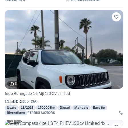
11
Jeep Renegade 1.6 Mjt 120 CV Limited
11.500 €
Eboli
(
SA
)
Usato
11/2015
170000 Km
Diesel
Manuale
Euro 6e
Rivenditore
FERRISI MOTORS
20