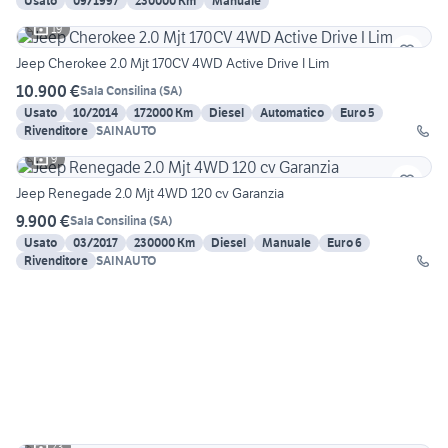
Usato
09/1997
230000 Km
Manuale
19
Jeep Cherokee 2.0 Mjt 170CV 4WD Active Drive I Lim
10.900 €
Sala Consilina
(
SA
)
Usato
10/2014
172000 Km
Diesel
Automatico
Euro 5
Rivenditore
SAINAUTO
9
Jeep Renegade 2.0 Mjt 4WD 120 cv Garanzia
9.900 €
Sala Consilina
(
SA
)
Usato
03/2017
230000 Km
Diesel
Manuale
Euro 6
Rivenditore
SAINAUTO
23