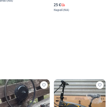
ortici
(
NA
)
25 €
Napoli
(
NA
)