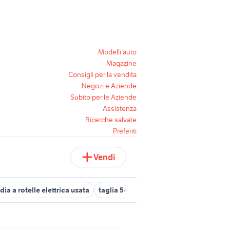
Modelli auto
Magazine
Consigli per la vendita
Negozi e Aziende
Subito per le Aziende
Assistenza
Ricerche salvate
Preferiti
Vendi
dia a rotelle elettrica usata
taglia 54 bici da corsa
bici pieghevo