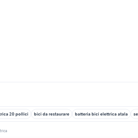
trica 20 pollici
bici da restaurare
batteria bici elettrica atala
se
ttrica