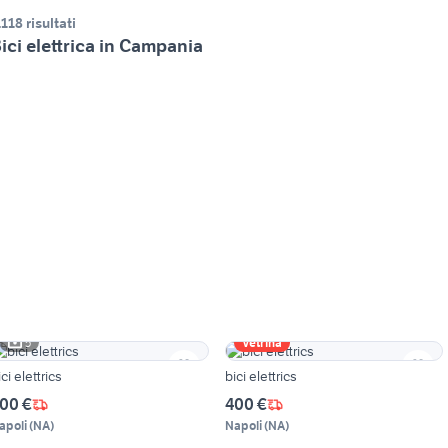
.118 risultati
ici elettrica in Campania
5
Vetrina
ici elettrics
bici elettrics
00 €
400 €
apoli
(
NA
)
Napoli
(
NA
)