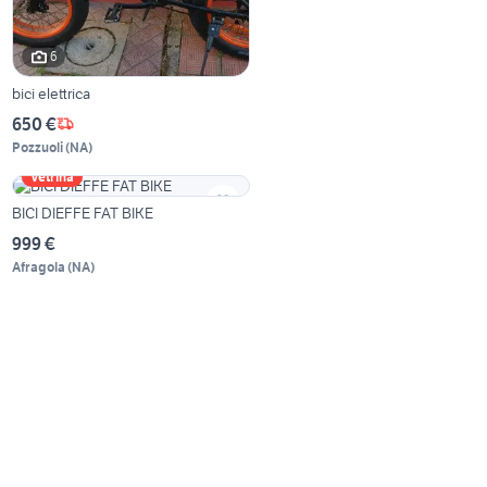
6
bici elettrica
650 €
Pozzuoli
(
NA
)
Vetrina
BICI DIEFFE FAT BIKE
999 €
Afragola
(
NA
)