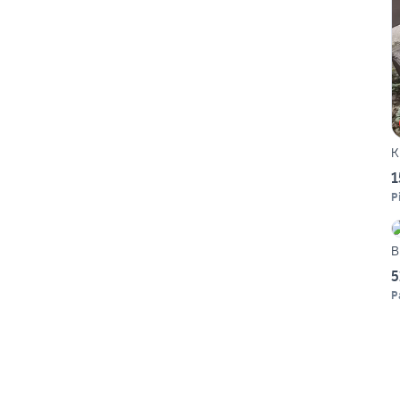
K
1
P
B
5
P