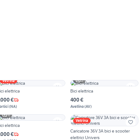
2
Vetrina
ici elettrica
Bici elettrica
.000 €
400 €
ortici
(
NA
)
Avellino
(
AV
)
6
Vetrina
ici elettrica
Caricatore 36V 3A bici e scooter
.000 €
elettrici Univers