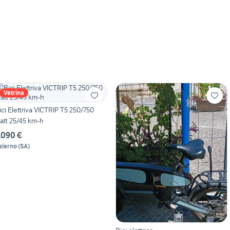
Vetrina
ici Elettriva VICTRIP T5 250/750
att 25/45 km-h
.090 €
alerno
(
SA
)