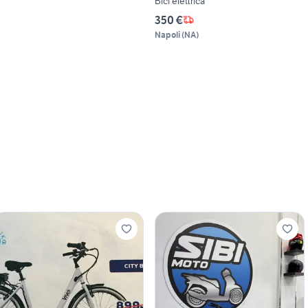
Bici elettrica
350 €
Napoli
(
NA
)