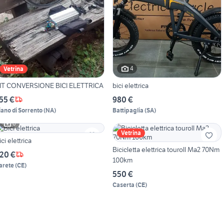
4
Vetrina
IT CONVERSIONE BICI ELETTRICA
bici elettrica
55 €
980 €
iano di Sorrento
(
NA
)
Battipaglia
(
SA
)
6
Vetrina
ici elettrica
Bicicletta elettrica touroll Ma2 70Nm
20 €
100km
arete
(
CE
)
550 €
Caserta
(
CE
)