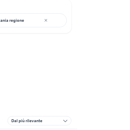
Dal più rilevante