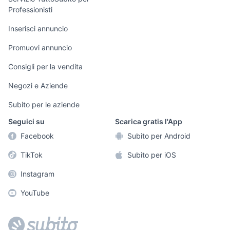
persona
Professionisti
Informatica
Animali
Arredamento e
Inserisci annuncio
Console e
Accessori per
Casalinghi
Videogiochi
animali
Promuovi annuncio
Elettrodomestici
Audio/Video
Musica e Film
Consigli per la vendita
Giardino e Fai da
Fotografia
Libri e Riviste
te
Negozi e Aziende
Telefonia
Strumenti Musicali
Abbigliamento e
Subito per le aziende
Accessori
Sports
Seguici su
Scarica gratis l'App
Tutto per i bambini
Facebook
Subito per Android
Biciclette
TikTok
Subito per iOS
Collezionismo
Instagram
YouTube