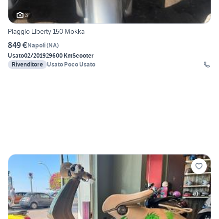
3
Piaggio Liberty 150 Mokka
849 €
Napoli
(
NA
)
Usato
02/2019
29600 Km
Scooter
Rivenditore
Usato Poco Usato