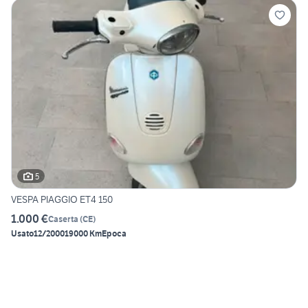
5
VESPA PIAGGIO ET4 150
1.000 €
Caserta
(
CE
)
Usato
12/2000
19000 Km
Epoca