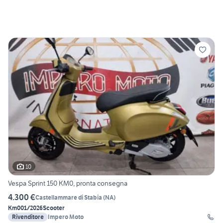
10
Vespa Sprint 150 KM0, pronta consegna
4.300 €
Castellammare di Stabia
(
NA
)
Km0
01/2026
Scooter
Rivenditore
Impero Moto