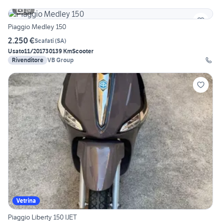
19
Piaggio Medley 150
2.250 €
Scafati
(
SA
)
Usato
11/2017
30139 Km
Scooter
Rivenditore
VB Group
Vetrina
Piaggio Liberty 150 IJET