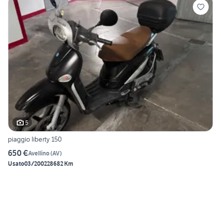
5
piaggio liberty 150
650 €
Avellino
(
AV
)
Usato
03/2002
28682 Km