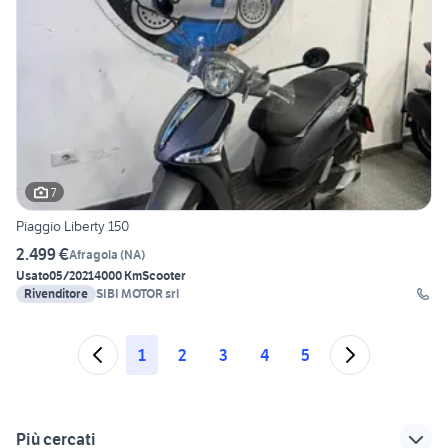
7
Piaggio Liberty 150
2.499 €
Afragola
(
NA
)
Usato
05/2021
4000 Km
Scooter
Rivenditore
SIBI MOTOR srl
1
2
3
4
5
Più cercati