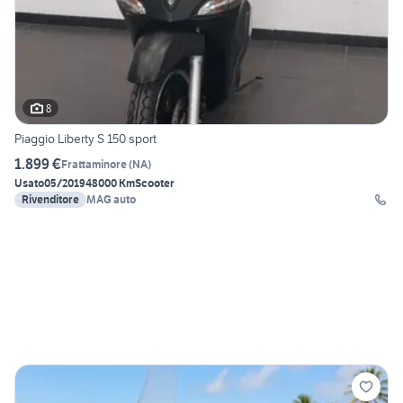
8
Piaggio Liberty S 150 sport
1.899 €
Frattaminore
(
NA
)
Usato
05/2019
48000 Km
Scooter
Rivenditore
MAG auto