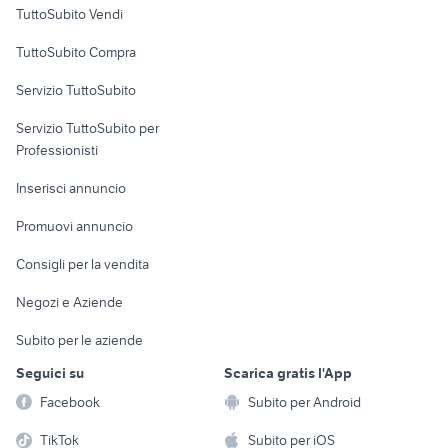
Case vacanza
TuttoSubito Vendi
Uffici e Locali
TuttoSubito Compra
commerciali
Servizio TuttoSubito
elettronica
per la casa e la
sports e hobby
Servizio TuttoSubito per
persona
Informatica
Animali
Professionisti
Arredamento e
Console e
Accessori per
Casalinghi
Inserisci annuncio
Videogiochi
animali
Elettrodomestici
Promuovi annuncio
Audio/Video
Musica e Film
Giardino e Fai da te
Consigli per la vendita
Fotografia
Libri e Riviste
Abbigliamento e
Negozi e Aziende
Telefonia
Strumenti Musicali
Accessori
Subito per le aziende
Sports
Tutto per i bambini
Seguici su
Scarica gratis l'App
Biciclette
Facebook
Subito per Android
Collezionismo
TikTok
Subito per iOS