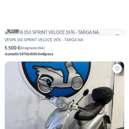
2
VESPA 150 SPRINT VELOCE 1976 - TARGA NA.
5.500 €
Gragnano
(
NA
)
Usato
03/1970
14500 Km
Epoca