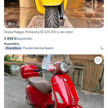
16
Vespa Piaggio Primavera 50-125-150 s vari colori
3.999 €
Napoli
(
NA
)
Nuovo
Altro
Rivenditore
Passion Marine Napoli