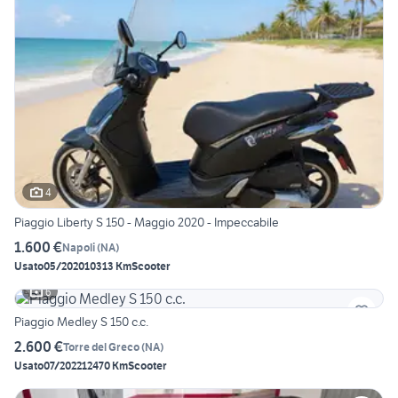
4
Piaggio Liberty S 150 - Maggio 2020 - Impeccabile
1.600 €
Napoli
(
NA
)
Usato
05/2020
10313 Km
Scooter
6
Piaggio Medley S 150 c.c.
2.600 €
Torre del Greco
(
NA
)
Usato
07/2022
12470 Km
Scooter