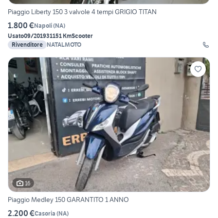
Piaggio Liberty 150 3 valvole 4 tempi GRIGIO TITAN
1.800 €
Napoli
(
NA
)
Usato
09/2019
31151 Km
Scooter
Rivenditore
NATALMOTO
16
Piaggio Medley 150 GARANTITO 1 ANNO
2.200 €
Casoria
(
NA
)