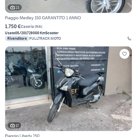
23
Piaggio Medley 150 GARANTITO 1 ANNO
1.750 €
Casoria
(
NA
)
Usato
05/2017
29000 Km
Scooter
Rivenditore
FULLTRACK MOTO
17
Piaggio Liberty 150