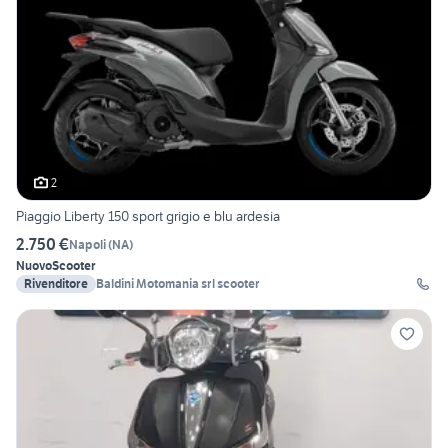
2
Piaggio Liberty 150 sport grigio e blu ardesia
2.750 €
Napoli
(
NA
)
Nuovo
Scooter
Rivenditore
Baldini Motomania srl scooter