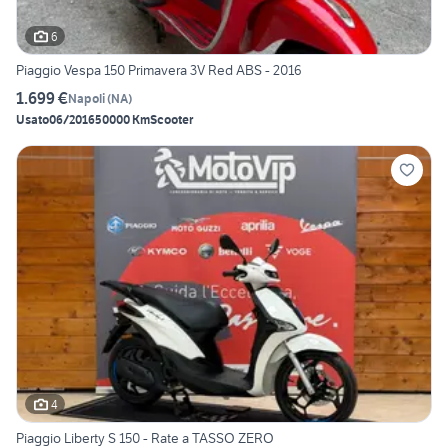
6
Piaggio Vespa 150 Primavera 3V Red ABS - 2016
1.699 €
Napoli
(
NA
)
Usato
06/2016
50000 Km
Scooter
4
Piaggio Liberty S 150 - Rate a TASSO ZERO