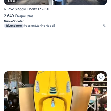
15
Nuovo piaggio Liberty 125-150
2.649 €
Napoli
(
NA
)
Nuovo
Scooter
Rivenditore
Passion Marine Napoli