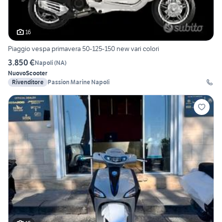
16
Piaggio vespa primavera 50-125-150 new vari colori
3.850 €
Napoli
(
NA
)
Nuovo
Scooter
Rivenditore
Passion Marine Napoli