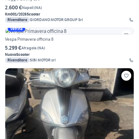
2.600 €
Napoli
(
NA
)
Km0
01/2026
Scooter
Rivenditore
GIORDANO MOTOR GROUP Srl
Vetrina
Vespa Primavera officina 8
5.299 €
Afragola
(
NA
)
Nuovo
Scooter
Rivenditore
SIBI MOTOR srl