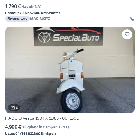
1.790 €
Napoli
(
NA
)
Usato
05/2026
32600 Km
Scooter
Rivenditore
MACIMOTO
6
PIAGGIO Vespa 150 PX (1980 - 00) 150E
4.999 €
Giugliano in Campania
(
NA
)
Usato
04/1986
22300 Km
Sport