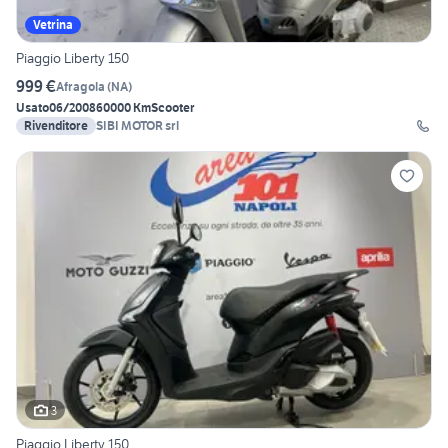
Vetrina
Piaggio Liberty 150
999 €
Afragola
(
NA
)
Usato
06/2008
60000 Km
Scooter
Rivenditore
SIBI MOTOR srl
3
Piaggio Liberty 150