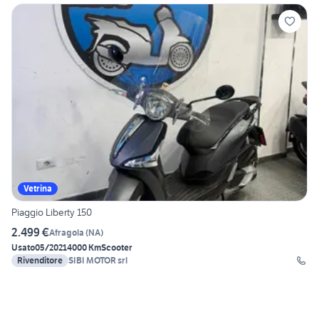
Vetrina
Piaggio Liberty 150
2.499 €
Afragola
(
NA
)
Usato
05/2021
4000 Km
Scooter
Rivenditore
SIBI MOTOR srl