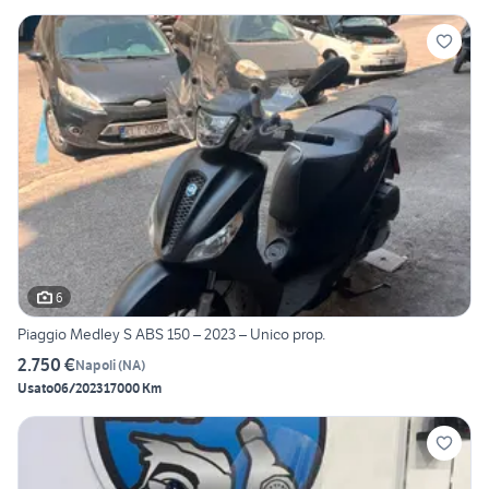
6
Piaggio Medley S ABS 150 – 2023 – Unico prop.
2.750 €
Napoli
(
NA
)
Usato
06/2023
17000 Km