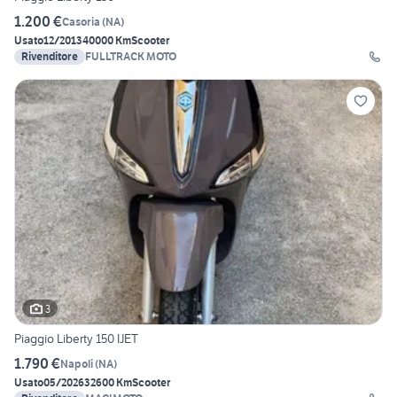
1.200 €
Casoria
(
NA
)
Usato
12/2013
40000 Km
Scooter
Rivenditore
FULLTRACK MOTO
3
Piaggio Liberty 150 IJET
1.790 €
Napoli
(
NA
)
Usato
05/2026
32600 Km
Scooter