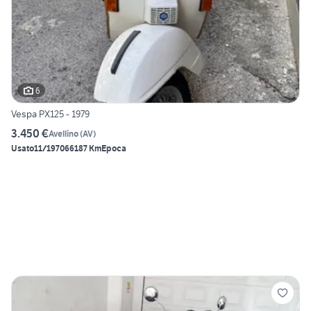
6
Vespa PX125 - 1979
3.450 €
Avellino
(
AV
)
Usato
11/1970
66187 Km
Epoca