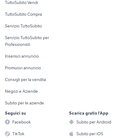
TuttoSubito Vendi
Uffici e Locali
TuttoSubito Compra
commerciali
Servizio TuttoSubito
elettronica
per la casa e la
sports e hobby
Servizio TuttoSubito per
persona
Informatica
Animali
Professionisti
Arredamento e
Console e
Accessori per
Casalinghi
Inserisci annuncio
Videogiochi
animali
Elettrodomestici
Promuovi annuncio
Audio/Video
Musica e Film
Giardino e Fai da te
Consigli per la vendita
Fotografia
Libri e Riviste
Abbigliamento e
Negozi e Aziende
Telefonia
Strumenti Musicali
Accessori
Subito per le aziende
Sports
Tutto per i bambini
Seguici su
Scarica gratis l'App
Biciclette
Facebook
Subito per Android
Collezionismo
TikTok
Subito per iOS