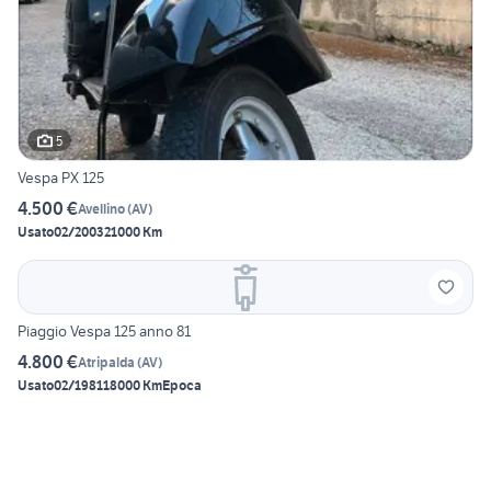
5
Vespa PX 125
4.500 €
Avellino
(
AV
)
Usato
02/2003
21000 Km
Piaggio Vespa 125 anno 81
4.800 €
Atripalda
(
AV
)
Usato
02/1981
18000 Km
Epoca