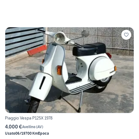
Piaggio Vespa P125X 1978
4.000 €
Avellino
(
AV
)
Usato
06/1970
0 Km
Epoca