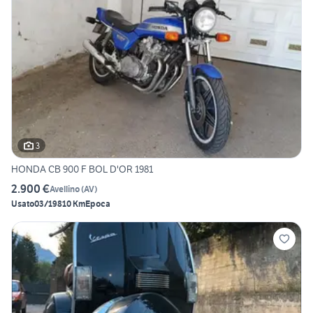
3
HONDA CB 900 F BOL D'OR 1981
2.900 €
Avellino
(
AV
)
Usato
03/1981
0 Km
Epoca