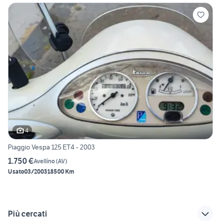
4
Piaggio Vespa 125 ET4 - 2003
1.750 €
Avellino
(
AV
)
Usato
03/2003
18500 Km
Più cercati