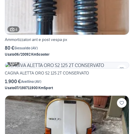
4
Ammortizzatori ant e post vespa px
80 €
Gesualdo
(
AV
)
Usato
06/2009
2 Km
Scooter
4
CAGIVA ALETTA ORO S2 125 2T CONSERVATO
1.900 €
Avellino
(
AV
)
Usato
07/1987
11900 Km
Sport