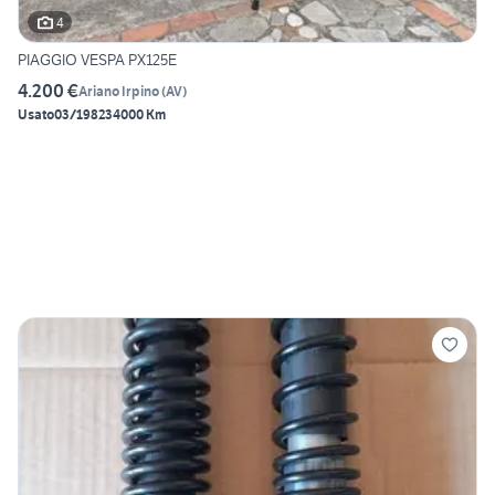
4
PIAGGIO VESPA PX125E
4.200 €
Ariano Irpino
(
AV
)
Usato
03/1982
34000 Km