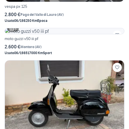
vespa px 125
2.800 €
Pago del Vallo di Lauro
(
AV
)
Usato
06/1982
50 Km
Epoca
5
moto guzzi v50 iii pf
2.600 €
Montoro
(
AV
)
Usato
06/1985
17000 Km
Sport