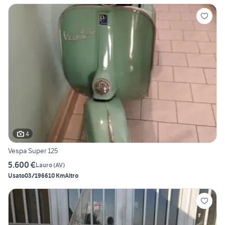
4
Vespa Super 125
5.600 €
Lauro
(
AV
)
Usato
03/1966
10 Km
Altro