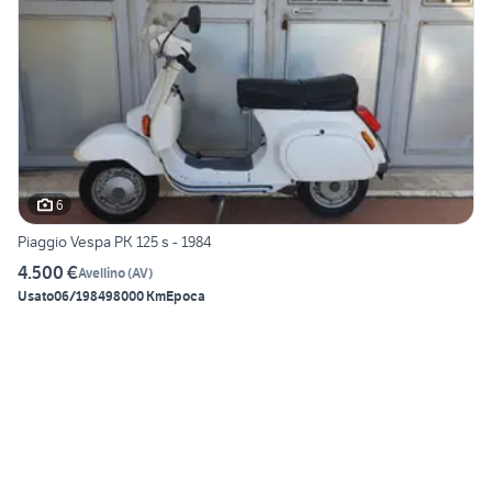
6
Piaggio Vespa PK 125 s - 1984
4.500 €
Avellino
(
AV
)
Usato
06/1984
98000 Km
Epoca