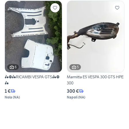
6
5
🛵⛔️🛵RICAMBI VESPA GTS🛵⛔️
Marmitta E5 VESPA 300 GTS HPE
🛵
300
1 €
300 €
Nola
(
NA
)
Napoli
(
NA
)