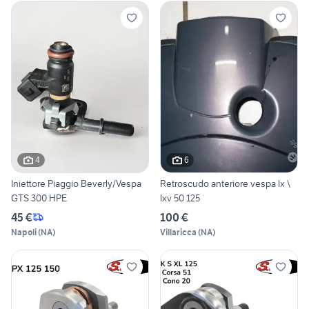
4
6
Iniettore Piaggio Beverly/Vespa
Retroscudo anteriore vespa lx \
GTS 300 HPE
lxv 50 125
45 €
100 €
Napoli
(
NA
)
Villaricca
(
NA
)