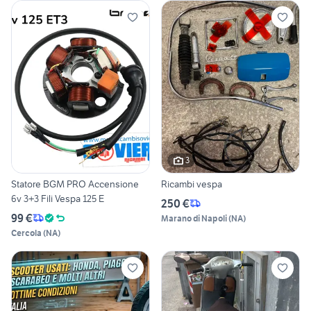
3
Statore BGM PRO Accensione
Ricambi vespa
6v 3+3 Fili Vespa 125 E
250 €
99 €
Marano di Napoli
(
NA
)
Cercola
(
NA
)