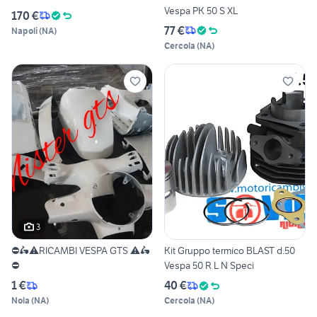
Vespa PK 50 S XL
170 €
77 €
Napoli
(
NA
)
Cercola
(
NA
)
3
⛔️🛵⚠️RICAMBI VESPA GTS ⚠️🛵
Kit Gruppo termico BLAST d.50
⛔️
Vespa 50 R L N Speci
1 €
40 €
Nola
(
NA
)
Cercola
(
NA
)