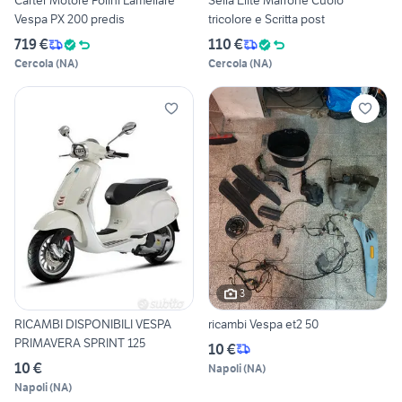
Carter Motore Polini Lamellare
Sella Elite Marrone Cuoio
Vespa PX 200 predis
tricolore e Scritta post
719 €
110 €
Cercola
(
NA
)
Cercola
(
NA
)
3
RICAMBI DISPONIBILI VESPA
ricambi Vespa et2 50
PRIMAVERA SPRINT 125
10 €
10 €
Napoli
(
NA
)
Napoli
(
NA
)