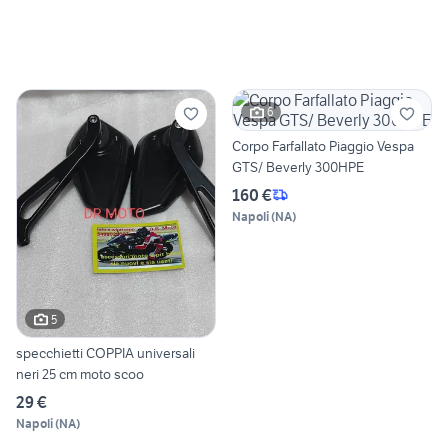
6
Corpo Farfallato Piaggio Vespa
GTS/ Beverly 300HPE
160 €
Napoli
(
NA
)
5
specchietti COPPIA universali
neri 25 cm moto scoo
29 €
Napoli
(
NA
)