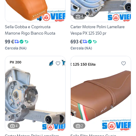
4
Sella Gobba e Copriruota
Carter Motore Polini Lamellare
Marrone Rigo Bianco Ruota
Vespa PX 125 150 pr
99 €
693 €
Cercola
(
NA
)
Cercola
(
NA
)
4
2