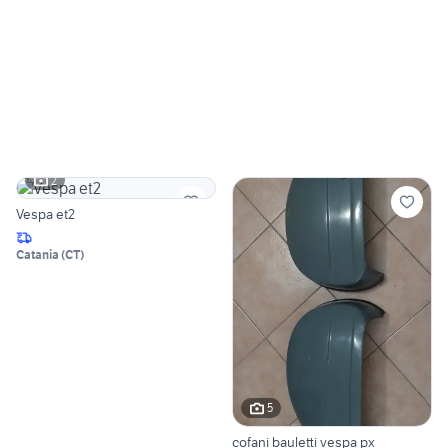
2
Vespa et2
Catania
(
CT
)
5
cofani bauletti vespa px