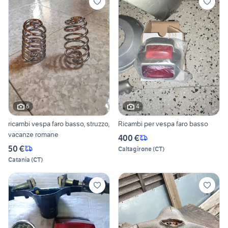
6
4
ricambi vespa faro basso, struzzo,
Ricambi per vespa faro basso
vacanze romane
400 €
50 €
Caltagirone
(
CT
)
Catania
(
CT
)