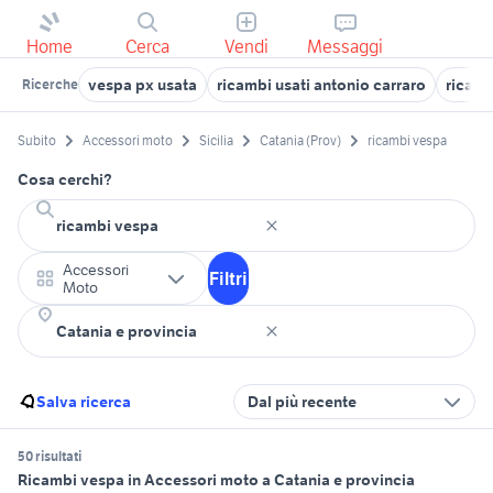
Home
Cerca
Vendi
Messaggi
vespa px usata
ricambi usati antonio carraro
ricamb
Ricerche
Subito
Accessori moto
Sicilia
Catania (Prov)
ricambi vespa
Cosa cerchi?
Accessori
Filtri
Moto
Salva ricerca
Dal più recente
50 risultati
Ricambi vespa in Accessori moto a Catania e provincia