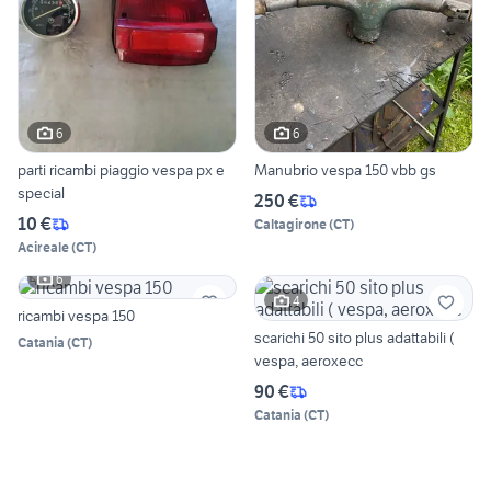
6
6
parti ricambi piaggio vespa px e
Manubrio vespa 150 vbb gs
special
250 €
10 €
Caltagirone
(
CT
)
Acireale
(
CT
)
6
4
ricambi vespa 150
scarichi 50 sito plus adattabili (
Catania
(
CT
)
vespa, aeroxecc
90 €
Catania
(
CT
)