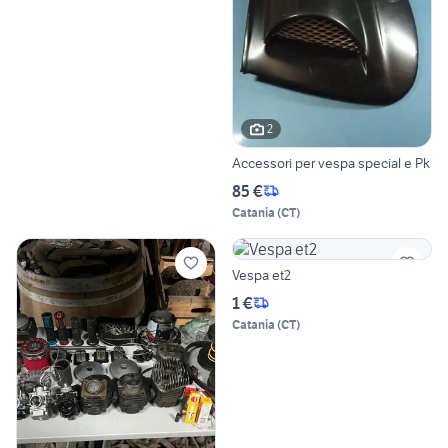
2
Accessori per vespa special e Pk
85 €
Catania
(
CT
)
Vespa et2
1 €
Catania
(
CT
)