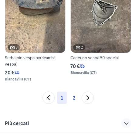
3
2
Serbatoio vespa px(ricambi
Carterino vespa 50 special
vespa)
70 €
20 €
Biancavilla
(
CT
)
Biancavilla
(
CT
)
1
2
Più cercati