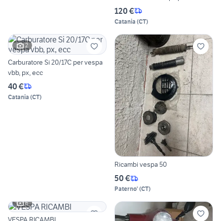
120 €
Catania
(
CT
)
2
Carburatore Si 20/17C per vespa
vbb, px, ecc
40 €
Catania
(
CT
)
Ricambi vespa 50
50 €
Paterno'
(
CT
)
6
VESPA RICAMBI