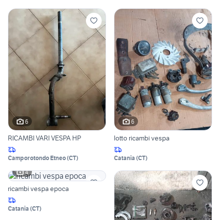
6
6
RICAMBI VARI VESPA HP
lotto ricambi vespa
Camporotondo Etneo
(
CT
)
Catania
(
CT
)
4
ricambi vespa epoca
Catania
(
CT
)