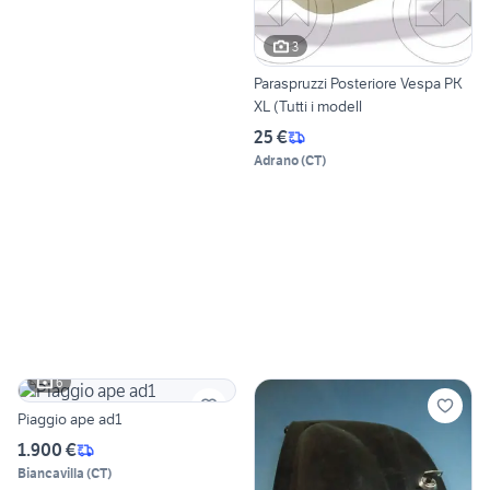
3
Paraspruzzi Posteriore Vespa PK
XL (Tutti i modell
25 €
Adrano
(
CT
)
6
Piaggio ape ad1
1.900 €
Biancavilla
(
CT
)