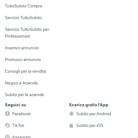
Uffici e Locali
TuttoSubito Compra
commerciali
Servizio TuttoSubito
elettronica
per la casa e la
sports e hobby
Servizio TuttoSubito per
persona
Informatica
Animali
Professionisti
Arredamento e
Console e
Accessori per
Casalinghi
Inserisci annuncio
Videogiochi
animali
Elettrodomestici
Promuovi annuncio
Audio/Video
Musica e Film
Giardino e Fai da te
Consigli per la vendita
Fotografia
Libri e Riviste
Abbigliamento e
Negozi e Aziende
Telefonia
Strumenti Musicali
Accessori
Subito per le aziende
Sports
Tutto per i bambini
Seguici su
Scarica gratis l'App
Biciclette
Facebook
Subito per Android
Collezionismo
TikTok
Subito per iOS
Instagram