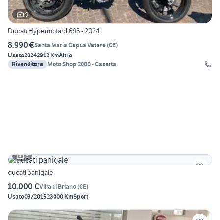
9
Ducati Hypermotard 698 - 2024
8.990 €
Santa Maria Capua Vetere
(
CE
)
Usato
2024
2912 Km
Altro
Rivenditore
Moto Shop 2000 - Caserta
6
ducati panigale
10.000 €
Villa di Briano
(
CE
)
Usato
03/2015
23000 Km
Sport