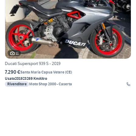
11
Ducati Supersport 939 S - 2019
7.290 €
Santa Maria Capua Vetere
(
CE
)
Usato
2019
23269 Km
Altro
Rivenditore
Moto Shop 2000 - Caserta