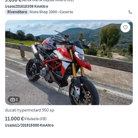
Usato
2016
18309 Km
Altro
Rivenditore
Moto Shop 2000 - Caserta
6
ducati hypermotard 950 sp
11.000 €
Vitulazio
(
CE
)
Usato
12/2019
15000 Km
Altro