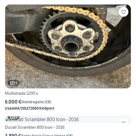
5
Multistrada 1200 s
6.000 €
Mondragone
(
CE
)
Usato
04/2011
72000 Km
Sport
8
Ducati Scrambler 800 Icon - 2016
3.890 €
Santa Maria Capua Vetere
(
CE
)