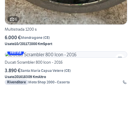
6
Multistrada 1200 s
6.000 €
Mondragone
(
CE
)
Usato
10/2011
72000 Km
Sport
Vetrina
Ducati Scrambler 800 Icon - 2016
3.890 €
Santa Maria Capua Vetere
(
CE
)
Usato
2016
18309 Km
Altro
Rivenditore
Moto Shop 2000 - Caserta