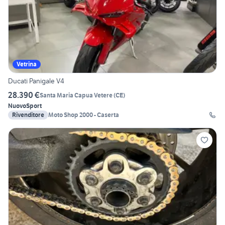
Vetrina
Ducati Panigale V4
28.390 €
Santa Maria Capua Vetere
(
CE
)
Nuovo
Sport
Rivenditore
Moto Shop 2000 - Caserta