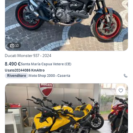
10
Ducati Monster 937 - 2024
8.490 €
Santa Maria Capua Vetere
(
CE
)
Usato
2024
4086 Km
Altro
Rivenditore
Moto Shop 2000 - Caserta