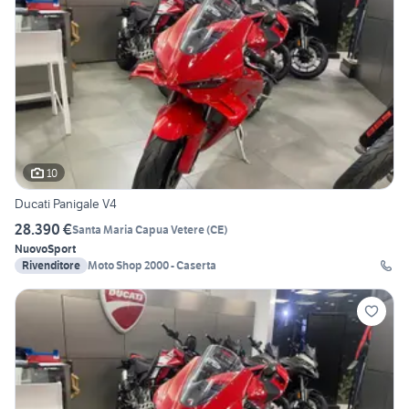
10
Ducati Panigale V4
28.390 €
Santa Maria Capua Vetere
(
CE
)
Nuovo
Sport
Rivenditore
Moto Shop 2000 - Caserta