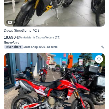
12
Ducati Streetfighter V2 S
18.690 €
Santa Maria Capua Vetere
(
CE
)
Nuovo
Altro
Rivenditore
Moto Shop 2000 - Caserta