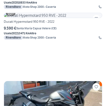
Usato
2020
18833 Km
Altro
Rivenditore
Moto Shop 2000 - Caserta
9
Ducati Hypermotard 950 RVE - 2022
9.590 €
Santa Maria Capua Vetere
(
CE
)
Usato
2022
13471 Km
Altro
Rivenditore
Moto Shop 2000 - Caserta