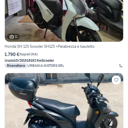
11
Honda SH 125 Scooter SH125 +Parabrezza e bauletto
1.790 €
Napoli
(
NA
)
Usato
10/2015
19192 Km
Scooter
Rivenditore
URBANIA MOTORS SRL