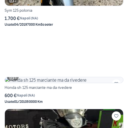
2
Sym 125 polonia
1.700 €
Napoli
(
NA
)
Usato
04/2019
7000 Km
Scooter
5
Honda sh 125 marciante ma da rivedere
600 €
Napoli
(
NA
)
Usato
01/2010
50000 Km