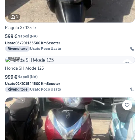
3
Piaggio X7 125 Ie
599 €
Napoli
(
NA
)
Usato
03/2011
33500 Km
Scooter
Rivenditore
Usato Poco Usato
3
Honda SH Mode 125
999 €
Napoli
(
NA
)
Usato
02/2015
44500 Km
Scooter
Rivenditore
Usato Poco Usato