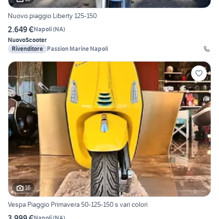
Nuovo piaggio Liberty 125-150
2.649 €
Napoli
(
NA
)
Nuovo
Scooter
Rivenditore
Passion Marine Napoli
16
Vespa Piaggio Primavera 50-125-150 s vari colori
3.999 €
Napoli
(
NA
)