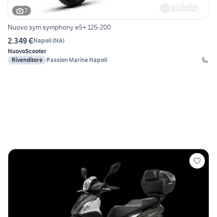
7
Nuovo sym symphony e5+ 125-200
2.349 €
Napoli
(
NA
)
Nuovo
Scooter
Rivenditore
Passion Marine Napoli