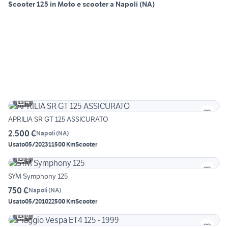
Scooter 125 in Moto e scooter a Napoli (NA)
4
APRILIA SR GT 125 ASSICURATO
2.500 €
Napoli
(
NA
)
Usato
05/2023
11500 Km
Scooter
3
SYM Symphony 125
750 €
Napoli
(
NA
)
Usato
05/2010
22500 Km
Scooter
6