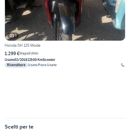
3
Honda SH 125 Mode
1.299 €
Napoli
(
NA
)
Usato
02/2018
22500 Km
Scooter
Rivenditore
Usato Poco Usato
Scelti per te