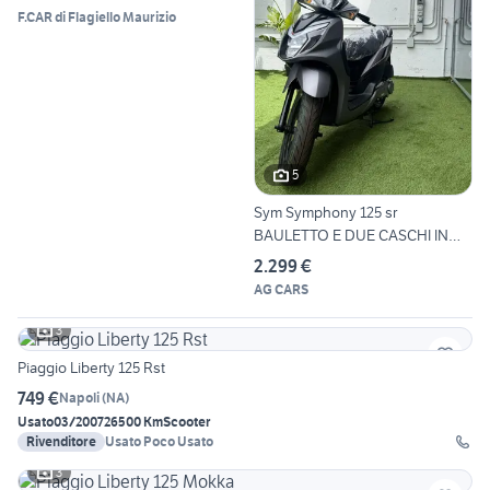
F.CAR di Flagiello Maurizio
5
Sym Symphony 125 sr
BAULETTO E DUE CASCHI IN
REGAL
2.299 €
AG CARS
3
Piaggio Liberty 125 Rst
749 €
Napoli
(
NA
)
Usato
03/2007
26500 Km
Scooter
Rivenditore
Usato Poco Usato
3