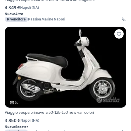
4.349 €
Napoli
(
NA
)
Nuovo
Altro
Rivenditore
Passion Marine Napoli
16
Piaggio vespa primavera 50-125-150 new vari colori
3.850 €
Napoli
(
NA
)
Nuovo
Scooter