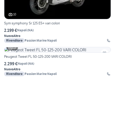
10
Sym symphony Sr 125 E5+ vari colori
2.199 €
Napoli
(
NA
)
Nuovo
Altro
Rivenditore
Passion Marine Napoli
13
Peugeot Tweet FL 50-125-200 VARI COLORI
2.299 €
Napoli
(
NA
)
Nuovo
Altro
Rivenditore
Passion Marine Napoli