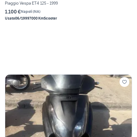
Piaggio Vespa ET4 125 - 1999
1.100 €
Napoli
(
NA
)
Usato
06/1999
7000 Km
Scooter