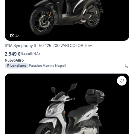
15
SYM Symphony ST 50-125-200 VARI COLORI E5+
2.549 €
Napoli
(
NA
)
Nuovo
Altro
Rivenditore
Passion Marine Napoli