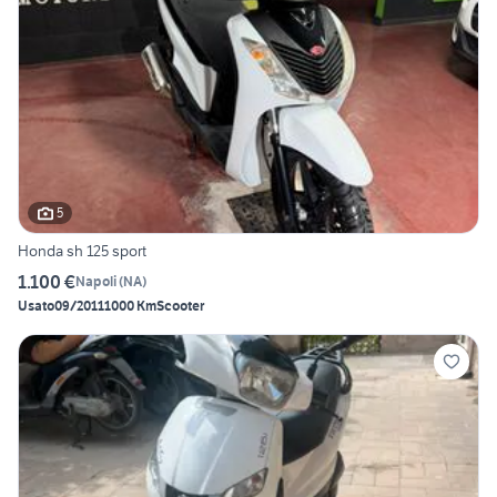
5
Honda sh 125 sport
1.100 €
Napoli
(
NA
)
Usato
09/2011
1000 Km
Scooter