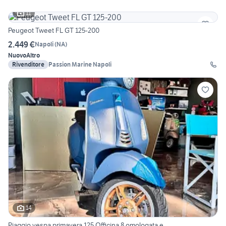
11
Peugeot Tweet FL GT 125-200
2.449 €
Napoli
(
NA
)
Nuovo
Altro
Rivenditore
Passion Marine Napoli
14
Piaggio vespa primavera 125 Officina 8 omologata e