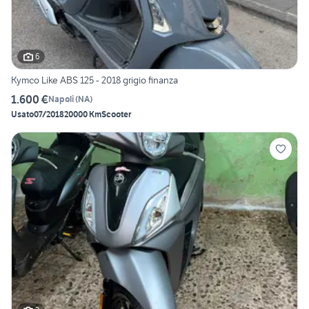
6
Kymco Like ABS 125 - 2018 grigio finanza
1.600 €
Napoli
(
NA
)
Usato
07/2018
20000 Km
Scooter