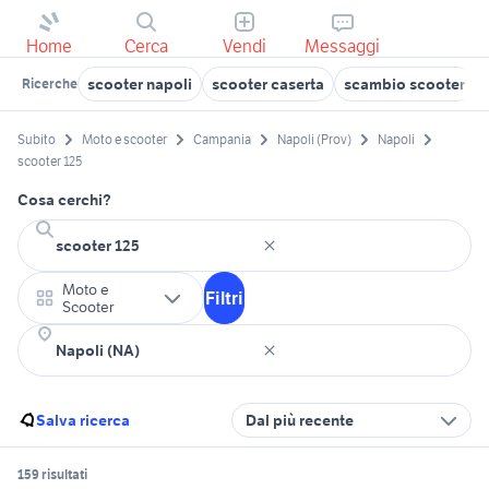
Home
Cerca
Vendi
Messaggi
scooter napoli
scooter caserta
scambio scooter
Ricerche
Subito
Moto e scooter
Campania
Napoli (Prov)
Napoli
scooter 125
Cosa cerchi?
Moto e
Filtri
Scooter
Salva ricerca
Dal più recente
159 risultati