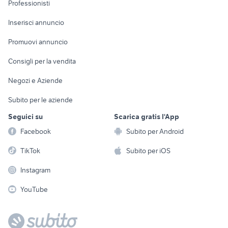
Professionisti
Arredamento e
Console e
Accessori per
Casalinghi
Inserisci annuncio
Videogiochi
animali
Elettrodomestici
Promuovi annuncio
Audio/Video
Musica e Film
Giardino e Fai da te
Consigli per la vendita
Fotografia
Libri e Riviste
Abbigliamento e
Negozi e Aziende
Telefonia
Strumenti Musicali
Accessori
Subito per le aziende
Sports
Tutto per i bambini
Seguici su
Scarica gratis l'App
Biciclette
Facebook
Subito per Android
Collezionismo
TikTok
Subito per iOS
Instagram
YouTube