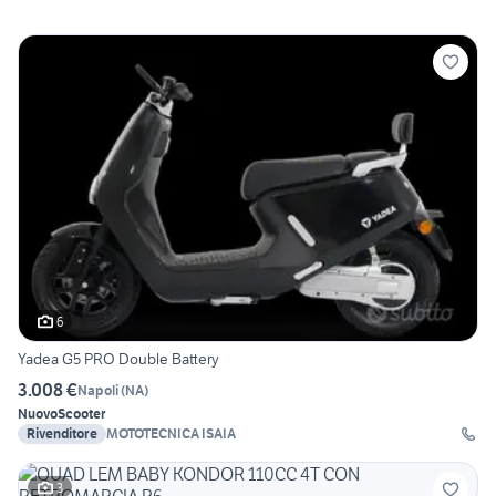
6
Yadea G5 PRO Double Battery
3.008 €
Napoli
(
NA
)
Nuovo
Scooter
Rivenditore
MOTOTECNICA ISAIA
3