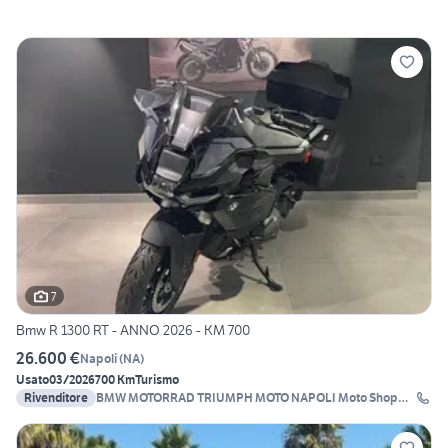
7
Bmw R 1300 RT - ANNO 2026 - KM 700
26.600 €
Napoli
(
NA
)
Usato
03/2026
700 Km
Turismo
Rivenditore
BMW MOTORRAD TRIUMPH MOTO NAPOLI Moto Shop
2000