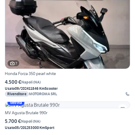
7
Honda Forza 350 pearl white
4.500 €
Napoli
(
NA
)
Usato
09/2024
11846 Km
Scooter
Rivenditore
MOTOROMA SRL
Vetrina
MV Agusta Brutale 990r
5.700 €
Napoli
(
NA
)
Usato
05/2012
53000 Km
Sport