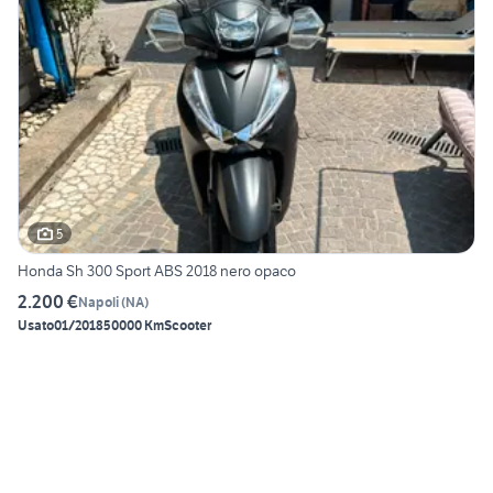
5
Honda Sh 300 Sport ABS 2018 nero opaco
2.200 €
Napoli
(
NA
)
Usato
01/2018
50000 Km
Scooter