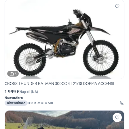
6
CROSS THUNDER BATMAN 300CC 4T 21/18 DOPPIA ACCENSI
1.999 €
Napoli
(
NA
)
Nuovo
Altro
Rivenditore
D.C.R. MOTO SRL