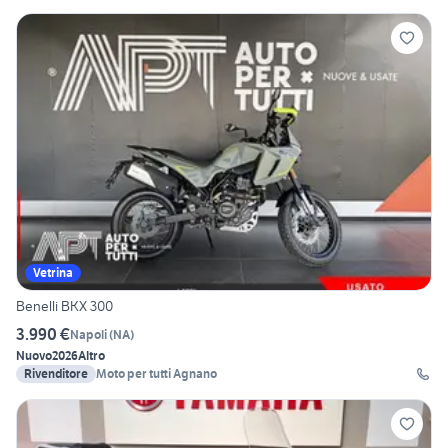
Vetrina
Benelli BKX 300
3.990 €
Napoli
(
NA
)
Nuovo
2026
Altro
Rivenditore
Moto per tutti Agnano