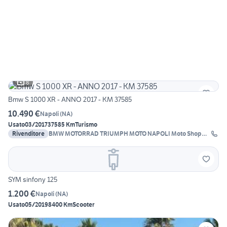
8
Bmw S 1000 XR - ANNO 2017 - KM 37585
10.490 €
Napoli
(
NA
)
Usato
03/2017
37585 Km
Turismo
Rivenditore
BMW MOTORRAD TRIUMPH MOTO NAPOLI Moto Shop
2000
SYM sinfony 125
1.200 €
Napoli
(
NA
)
Usato
05/2019
8400 Km
Scooter