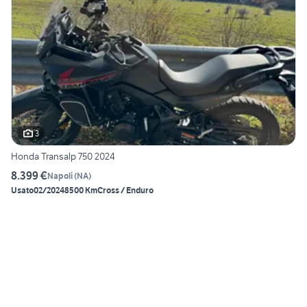
3
Honda Transalp 750 2024
8.399 €
Napoli
(
NA
)
Usato
02/2024
8500 Km
Cross / Enduro