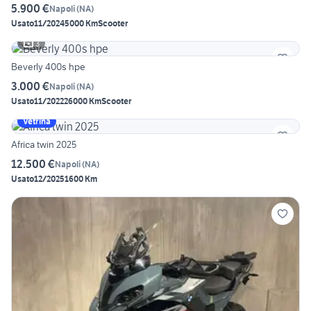
5.900 €
Napoli
(
NA
)
Usato
11/2024
5000 Km
Scooter
3
Beverly 400s hpe
3.000 €
Napoli
(
NA
)
Usato
11/2022
26000 Km
Scooter
Vetrina
Africa twin 2025
12.500 €
Napoli
(
NA
)
Usato
12/2025
1600 Km