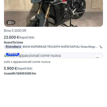
6
Bmw S 1000 XR
23.000 €
Napoli
(
NA
)
Nuovo
Turismo
Rivenditore
BMW MOTORRAD TRIUMPH MOTO NAPOLI Moto Shop
2000
Vetrina
solo x appassionati come nuova
5.900 €
Napoli
(
NA
)
Usato
05/1990
53000 Km