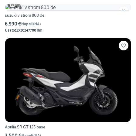
6
suzuki v strom 800 de
6.990 €
Napoli
(
NA
)
Usato
12/2024
7700 Km
Aprilia SR GT 125 base
3.500 €
Napoli
(
NA
)