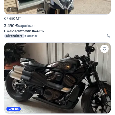
10
CF 650 MT
3.490 €
Napoli
(
NA
)
Usato
05/2023
6508 Km
Altro
Rivenditore
alamotor
Vetrina