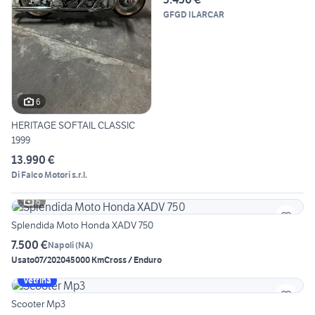
GFGD ILARCAR
6
HERITAGE SOFTAIL CLASSIC
1999
13.990 €
Di Falco Motori s.r.l.
6
Splendida Moto Honda XADV 750
7.500 €
Napoli
(
NA
)
Usato
07/2020
45000 Km
Cross / Enduro
Vetrina
Scooter Mp3