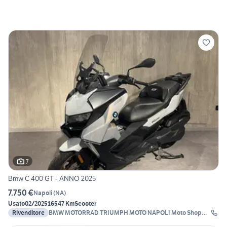
7
Bmw C 400 GT - ANNO 2025
7.750 €
Napoli
(
NA
)
Usato
02/2025
16547 Km
Scooter
Rivenditore
BMW MOTORRAD TRIUMPH MOTO NAPOLI Moto Shop
2000