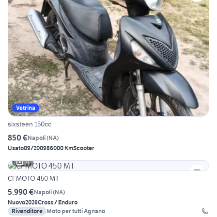
Vetrina
sixsteen 150cc
850 €
Napoli
(
NA
)
Usato
09/2009
86000 Km
Scooter
17
CFMOTO 450 MT
5.990 €
Napoli
(
NA
)
Nuovo
2026
Cross / Enduro
Rivenditore
Moto per tutti Agnano