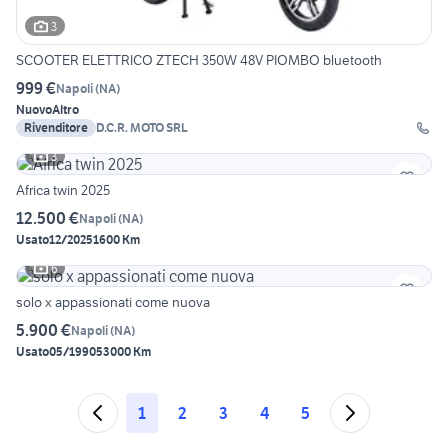
3
SCOOTER ELETTRICO ZTECH 350W 48V PIOMBO bluetooth
999 €
Napoli
(
NA
)
Nuovo
Altro
Rivenditore
D.C.R. MOTO SRL
3
Africa twin 2025
12.500 €
Napoli
(
NA
)
Usato
12/2025
1600 Km
6
solo x appassionati come nuova
5.900 €
Napoli
(
NA
)
Usato
05/1990
53000 Km
1
2
3
4
5