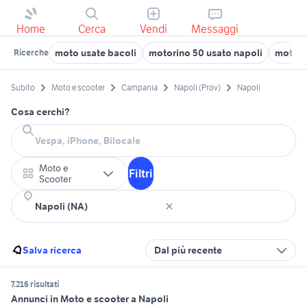
Home
Cerca
Vendi
Messaggi
moto usate bacoli
motorino 50 usato napoli
moto u
Ricerche
Subito
Moto e scooter
Campania
Napoli (Prov)
Napoli
Cosa cerchi?
Moto e
Filtri
Scooter
Salva ricerca
Dal più recente
7.216 risultati
Annunci in Moto e scooter a Napoli