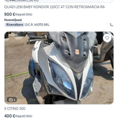
QUAD LEM BABY KONDOR 110CC 4T CON RETROMARCIA R6
900 €
Napoli
(
NA
)
Nuovo
Quad
Rivenditore
D.C.R. MOTO SRL
4
X CITING 300
400 €
Napoli
(
NA
)