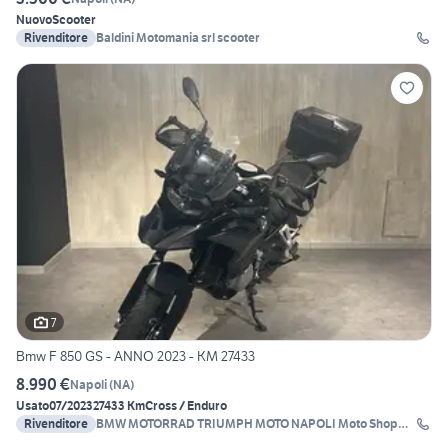
Nuovo
Scooter
Rivenditore
Baldini Motomania srl scooter
7
Bmw F 850 GS - ANNO 2023 - KM 27433
8.990 €
Napoli
(
NA
)
Usato
07/2023
27433 Km
Cross / Enduro
Rivenditore
BMW MOTORRAD TRIUMPH MOTO NAPOLI Moto Shop
2000