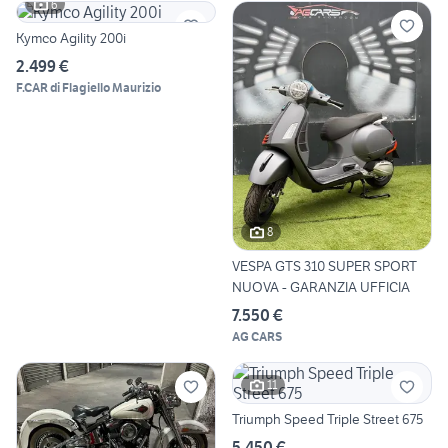
6
Kymco Agility 200i
2.499 €
F.CAR di Flagiello Maurizio
8
VESPA GTS 310 SUPER SPORT
NUOVA - GARANZIA UFFICIA
7.550 €
AG CARS
11
Triumph Speed Triple Street 675
5.450 €