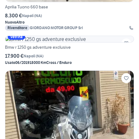
Aprilia Tuono 660 base
8.300 €
Napoli
(
NA
)
Nuovo
Altro
Rivenditore
GIORDANO MOTOR GROUP Srl
Vetrina
Bmw r 1250 gs adventure exclusive
17.900 €
Napoli
(
NA
)
Usato
06/2019
18000 Km
Cross / Enduro