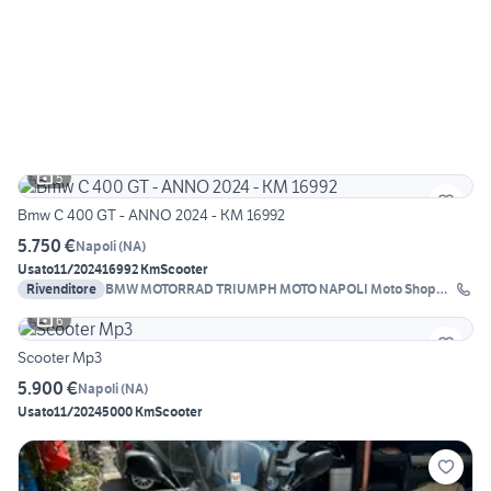
5
Bmw C 400 GT - ANNO 2024 - KM 16992
5.750 €
Napoli
(
NA
)
Usato
11/2024
16992 Km
Scooter
Rivenditore
BMW MOTORRAD TRIUMPH MOTO NAPOLI Moto Shop
2000
6
Scooter Mp3
5.900 €
Napoli
(
NA
)
Usato
11/2024
5000 Km
Scooter