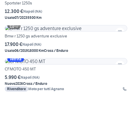
Sportster 1250s
12.300 €
Napoli
(
NA
)
Usato
07/2023
5500 Km
12
Bmw r 1250 gs adventure exclusive
17.900 €
Napoli
(
NA
)
Usato
06/2019
18000 Km
Cross / Enduro
Vetrina
CFMOTO 450 MT
5.990 €
Napoli
(
NA
)
Nuovo
2026
Cross / Enduro
Rivenditore
Moto per tutti Agnano