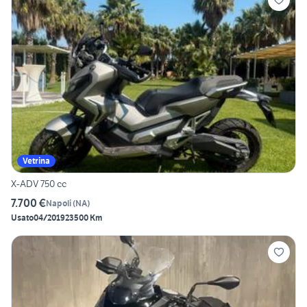
Vetrina
X-ADV 750 cc
7.700 €
Napoli
(
NA
)
Usato
04/2019
23500 Km