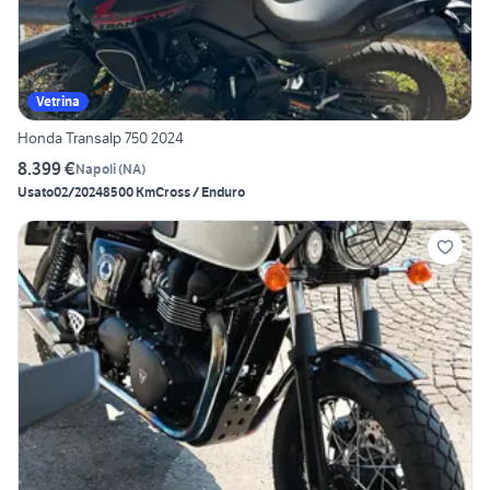
Vetrina
Honda Transalp 750 2024
8.399 €
Napoli
(
NA
)
Usato
02/2024
8500 Km
Cross / Enduro