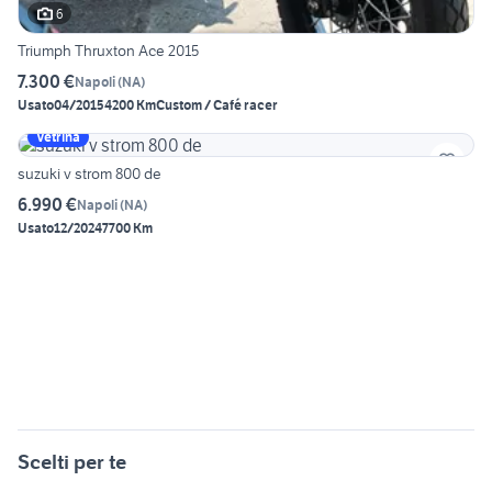
6
Triumph Thruxton Ace 2015
7.300 €
Napoli
(
NA
)
Usato
04/2015
4200 Km
Custom / Café racer
Vetrina
suzuki v strom 800 de
6.990 €
Napoli
(
NA
)
Usato
12/2024
7700 Km
Scelti per te