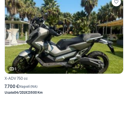
6
X-ADV 750 cc
7.700 €
Napoli
(
NA
)
Usato
04/2019
23500 Km