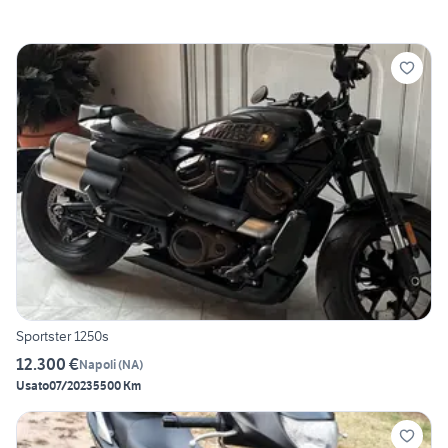
Sportster 1250s
12.300 €
Napoli
(
NA
)
Usato
07/2023
5500 Km