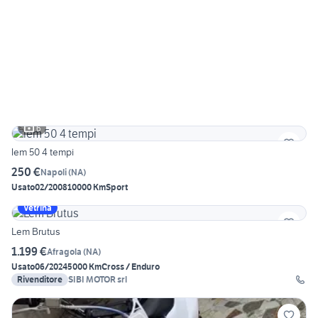
6
lem 50 4 tempi
250 €
Napoli
(
NA
)
Usato
02/2008
10000 Km
Sport
Vetrina
Lem Brutus
1.199 €
Afragola
(
NA
)
Usato
06/2024
5000 Km
Cross / Enduro
Rivenditore
SIBI MOTOR srl