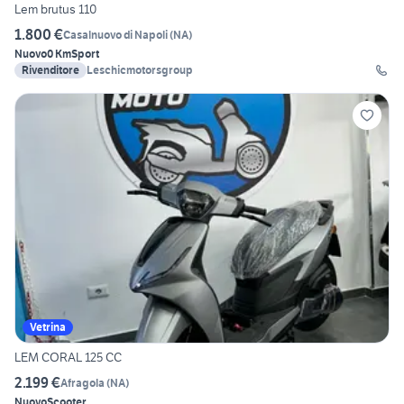
Lem brutus 110
1.800 €
Casalnuovo di Napoli
(
NA
)
Nuovo
0 Km
Sport
Rivenditore
Leschicmotorsgroup
Vetrina
LEM CORAL 125 CC
2.199 €
Afragola
(
NA
)
Nuovo
Scooter