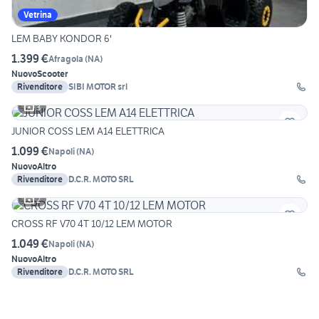
Vetrina
LEM BABY KONDOR 6'
1.399 €
Afragola
(
NA
)
Nuovo
Scooter
Rivenditore
SIBI MOTOR srl
3
JUNIOR COSS LEM A14 ELETTRICA
1.099 €
Napoli
(
NA
)
Nuovo
Altro
Rivenditore
D.C.R. MOTO SRL
2
CROSS RF V70 4T 10/12 LEM MOTOR
1.049 €
Napoli
(
NA
)
Nuovo
Altro
Rivenditore
D.C.R. MOTO SRL