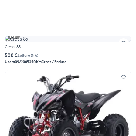
6
Cross 85
500 €
Lettere
(
NA
)
Usato
09/2005
350 Km
Cross / Enduro