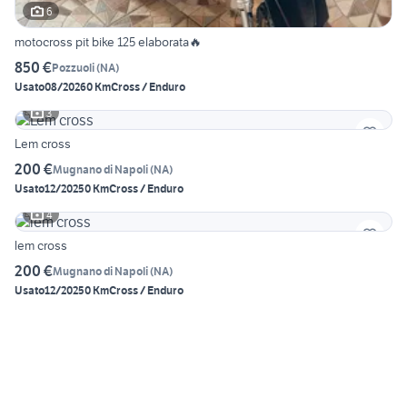
6
motocross pit bike 125 elaborata🔥
850 €
Pozzuoli
(
NA
)
Usato
08/2026
0 Km
Cross / Enduro
3
Lem cross
200 €
Mugnano di Napoli
(
NA
)
Usato
12/2025
0 Km
Cross / Enduro
4
lem cross
200 €
Mugnano di Napoli
(
NA
)
Usato
12/2025
0 Km
Cross / Enduro