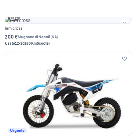
4
lem cross
200 €
Mugnano di Napoli
(
NA
)
Usato
12/2025
0 Km
Scooter
Urgente