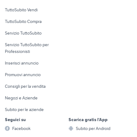
Case vacanza
TuttoSubito Vendi
Uffici e Locali
TuttoSubito Compra
commerciali
Servizio TuttoSubito
elettronica
per la casa e la
sports e hobby
Servizio TuttoSubito per
persona
Informatica
Animali
Professionisti
Arredamento e
Console e
Accessori per
Casalinghi
Inserisci annuncio
Videogiochi
animali
Elettrodomestici
Promuovi annuncio
Audio/Video
Musica e Film
Giardino e Fai da te
Consigli per la vendita
Fotografia
Libri e Riviste
Abbigliamento e
Negozi e Aziende
Telefonia
Strumenti Musicali
Accessori
Subito per le aziende
Sports
Tutto per i bambini
Seguici su
Scarica gratis l'App
Biciclette
Facebook
Subito per Android
Collezionismo