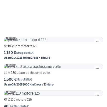
5
pit bike lem motor rf 125
1.150 €
Afragola
(
NA
)
Usato
01/2026
40 Km
Cross / Enduro
4
Lem 250 usato pochissime volte
1.500 €
Napoli
(
NA
)
Usato
05/2025
2000 Km
Cross / Enduro
5
RFZ 110 motore 125
400 €
Napoli
(
NA
)