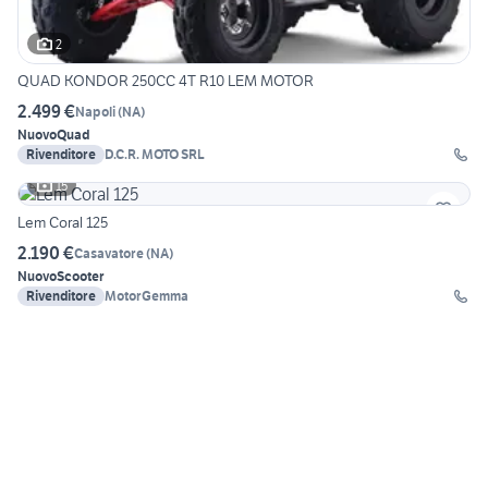
2
QUAD KONDOR 250CC 4T R10 LEM MOTOR
2.499 €
Napoli
(
NA
)
Nuovo
Quad
Rivenditore
D.C.R. MOTO SRL
15
Lem Coral 125
2.190 €
Casavatore
(
NA
)
Nuovo
Scooter
Rivenditore
MotorGemma