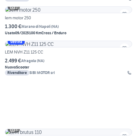
2
lem motor 250
1.300 €
Marano di Napoli
(
NA
)
Usato
09/2025
100 Km
Cross / Enduro
Vetrina
LEM NVH Z11 125 CC
2.499 €
Afragola
(
NA
)
Nuovo
Scooter
Rivenditore
SIBI MOTOR srl
8