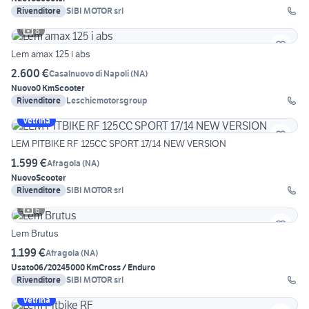
Rivenditore
SIBI MOTOR srl
8
Lem amax 125 i abs
2.600 €
Casalnuovo di Napoli
(
NA
)
Nuovo
0 Km
Scooter
Rivenditore
Leschicmotorsgroup
Vetrina
LEM PITBIKE RF 125CC SPORT 17/14 NEW VERSION
1.599 €
Afragola
(
NA
)
Nuovo
Scooter
Rivenditore
SIBI MOTOR srl
6
Lem Brutus
1.199 €
Afragola
(
NA
)
Usato
06/2024
5000 Km
Cross / Enduro
Rivenditore
SIBI MOTOR srl
Vetrina