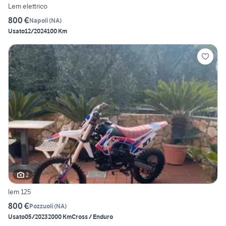
Lem elettrico
800 €
Napoli
(
NA
)
Usato
12/2024
100 Km
2
lem 125
800 €
Pozzuoli
(
NA
)
Usato
05/2023
2000 Km
Cross / Enduro