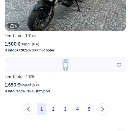
6
Lem brutus 110 cc
1.500 €
Napoli
(
NA
)
Usato
04/2026
3700 Km
Scooter
Lem brutus 2026
1.650 €
Napoli
(
NA
)
Usato
01/2026
1535 Km
Sport
1
2
3
4
5