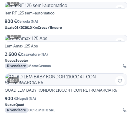
3
lem RF 125 semi-automatico
900 €
Cercola
(
NA
)
Usato
05/2026
10 Km
Cross / Enduro
14
Lem Amax 125 Abs
2.600 €
Casavatore
(
NA
)
Nuovo
Scooter
Rivenditore
MotorGemma
3
QUAD LEM BABY KONDOR 110CC 4T CON RETROMARCIA R6
900 €
Napoli
(
NA
)
Nuovo
Quad
Rivenditore
D.C.R. MOTO SRL