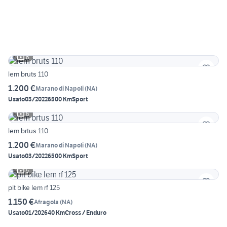
6
lem bruts 110
1.200 €
Marano di Napoli
(
NA
)
Usato
03/2022
6500 Km
Sport
6
lem brtus 110
1.200 €
Marano di Napoli
(
NA
)
Usato
03/2022
6500 Km
Sport
5
pit bike lem rf 125
1.150 €
Afragola
(
NA
)
Usato
01/2026
40 Km
Cross / Enduro