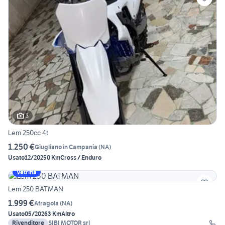
3
Lem 250cc 4t
1.250 €
Giugliano in Campania
(
NA
)
Usato
12/2025
0 Km
Cross / Enduro
Vetrina
Lem 250 BATMAN
1.999 €
Afragola
(
NA
)
Usato
05/2026
3 Km
Altro
Rivenditore
SIBI MOTOR srl