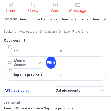
Home
Cerca
Vendi
Messaggi
lem 50 moto Campania
lem in campania
lem moto C
Ricerche
Subito
Moto e scooter
Campania
Napoli (Prov)
lem
Cosa cerchi?
Moto e
Filtri
Scooter
Salva ricerca
Dal più recente
264 risultati
Lem in Moto e scooter a Napoli e provincia