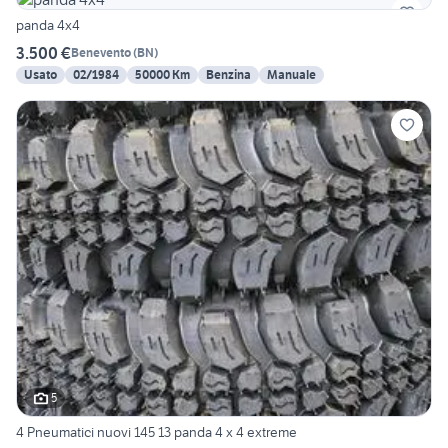
panda 4x4
3.500 €
Benevento
(
BN
)
Usato
02/1984
50000 Km
Benzina
Manuale
5
4 Pneumatici nuovi 145 13 panda 4 x 4 extreme