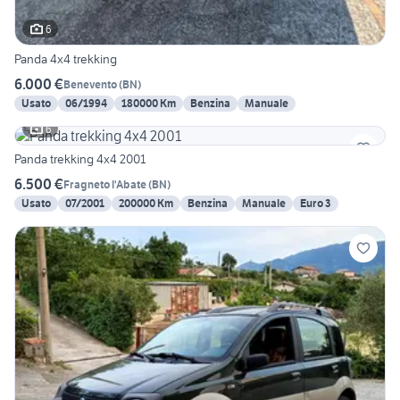
6
Panda 4x4 trekking
6.000 €
Benevento
(
BN
)
Usato
06/1994
180000 Km
Benzina
Manuale
6
Panda trekking 4x4 2001
6.500 €
Fragneto l'Abate
(
BN
)
Usato
07/2001
200000 Km
Benzina
Manuale
Euro 3