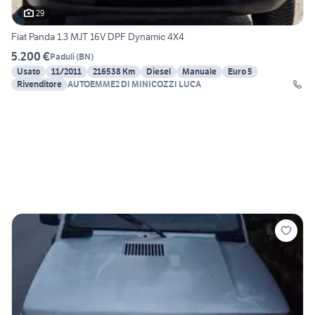
29
Fiat Panda 1.3 MJT 16V DPF Dynamic 4X4
5.200 €
Paduli
(
BN
)
Usato
11/2011
216538 Km
Diesel
Manuale
Euro 5
Rivenditore
AUTOEMME2 DI MINICOZZI LUCA