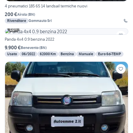
4 pneumatici 185 65 14 landsail termiche nuovi
200 €
Airola
(
BN
)
Rivenditore
Gommauto Srl
6
Panda 4x4 0.9 benzina 2022
9.900 €
Benevento
(
BN
)
Usato
06/2022
62000 Km
Benzina
Manuale
Euro 6d-TEMP