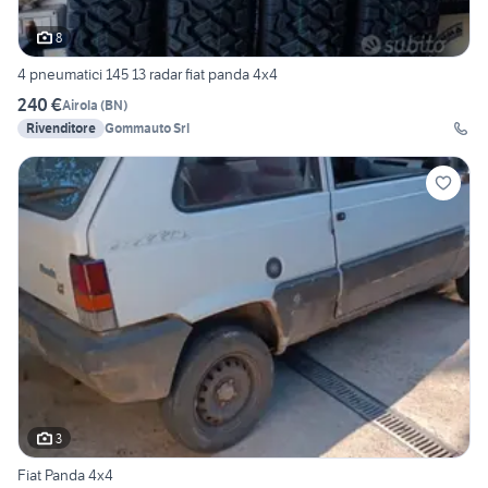
8
4 pneumatici 145 13 radar fiat panda 4x4
240 €
Airola
(
BN
)
Rivenditore
Gommauto Srl
3
Fiat Panda 4x4