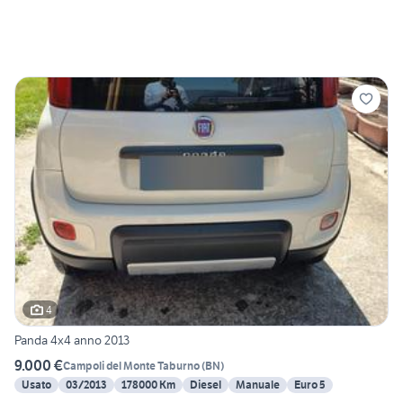
4
Panda 4x4 anno 2013
9.000 €
Campoli del Monte Taburno
(
BN
)
Usato
03/2013
178000 Km
Diesel
Manuale
Euro 5