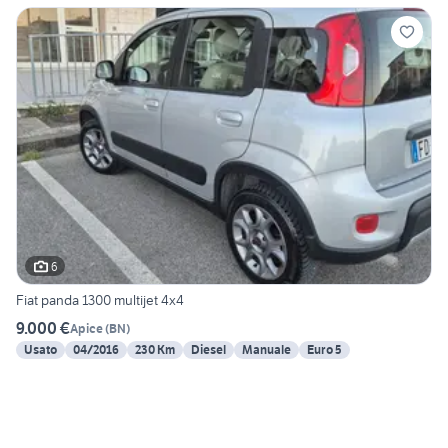
6
Fiat panda 1300 multijet 4x4
9.000 €
Apice
(
BN
)
Usato
04/2016
230 Km
Diesel
Manuale
Euro 5