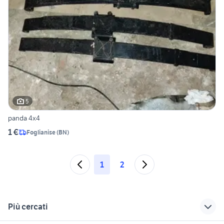
5
panda 4x4
1 €
Foglianise
(
BN
)
1
2
Più cercati