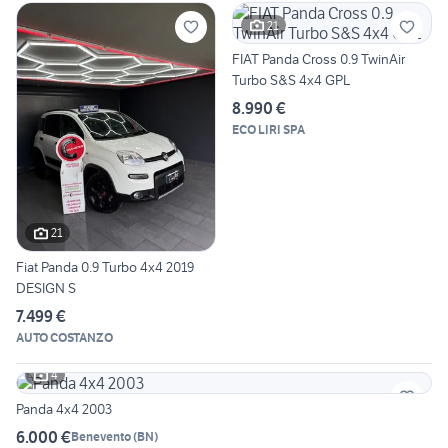
21
FIAT Panda Cross 0.9 TwinAir
Turbo S&S 4x4 GPL
8.990 €
ECO LIRI SPA
21
Fiat Panda 0.9 Turbo 4x4 2019
DESIGN S
7.499 €
AUTO COSTANZO
4
Panda 4x4 2003
6.000 €
Benevento
(
BN
)