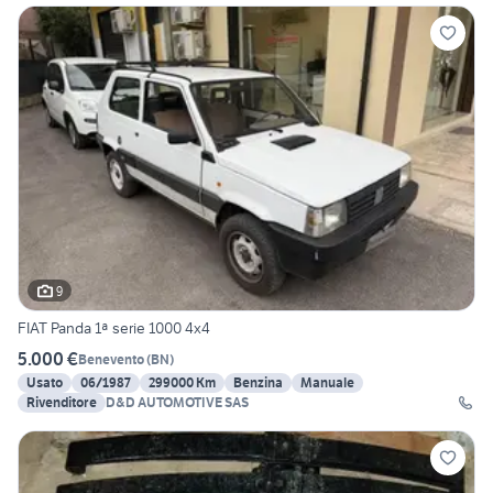
9
FIAT Panda 1ª serie 1000 4x4
5.000 €
Benevento
(
BN
)
Usato
06/1987
299000 Km
Benzina
Manuale
Rivenditore
D&D AUTOMOTIVE SAS