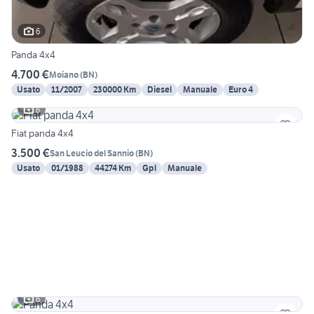
6
Panda 4x4
4.700 €
Moiano
(
BN
)
Usato
11/2007
230000 Km
Diesel
Manuale
Euro 4
6
Fiat panda 4x4
3.500 €
San Leucio del Sannio
(
BN
)
Usato
01/1988
44274 Km
Gpl
Manuale
6