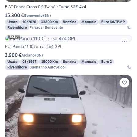
FIAT Panda Cross 0.9 TwinAir Turbo S&S 4x4
15.300 €
Benevento
(
BN
)
Usato
10/2020
33800 Km
Benzina
Manuale
Euro 6d-TEMP
Rivenditore
Privacar Benevento
5
Fiat Panda 1100 i.e. cat 4x4 GPL
3.900 €
Moiano
(
BN
)
Usato
03/1997
15000 Km
Benzina
Manuale
Euro 2
Rivenditore
Buonanno Autoveicoli