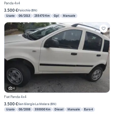
Panda 4x4
3.500 €
Faicchio
(
BN
)
Usato
06/2013
255470 Km
Gpl
Manuale
4
Fiat Panda 4x4
3.500 €
San Giorgio La Molara
(
BN
)
Usato
08/2008
350000 Km
Diesel
Manuale
Euro 4