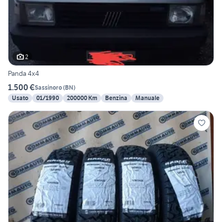
2
Panda 4x4
1.500 €
Sassinoro
(
BN
)
Usato
01/1990
200000 Km
Benzina
Manuale