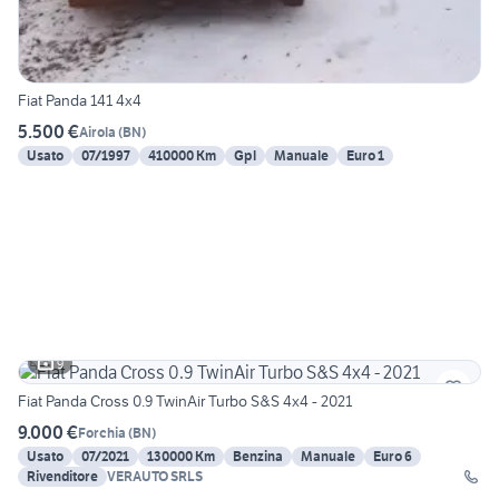
Fiat Panda 141 4x4
5.500 €
Airola
(
BN
)
Usato
07/1997
410000 Km
Gpl
Manuale
Euro 1
9
Fiat Panda Cross 0.9 TwinAir Turbo S&S 4x4 - 2021
9.000 €
Forchia
(
BN
)
Usato
07/2021
130000 Km
Benzina
Manuale
Euro 6
Rivenditore
VERAUTO SRLS