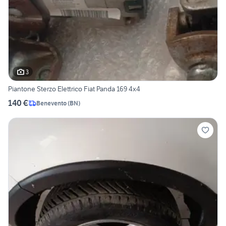
3
Piantone Sterzo Elettrico Fiat Panda 169 4x4
140 €
Benevento
(
BN
)