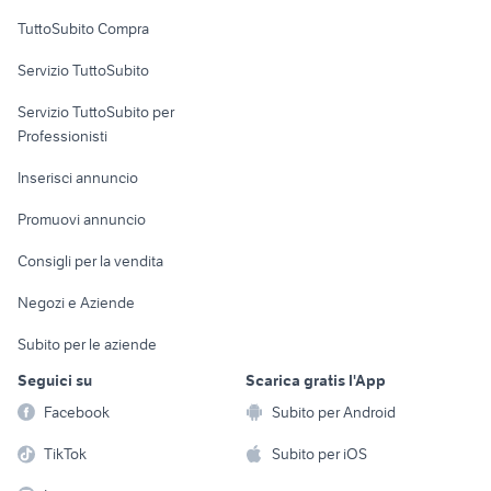
Uffici e Locali
TuttoSubito Compra
commerciali
Servizio TuttoSubito
elettronica
per la casa e la
sports e hobby
Servizio TuttoSubito per
persona
Informatica
Animali
Professionisti
Arredamento e
Console e
Accessori per
Casalinghi
Inserisci annuncio
Videogiochi
animali
Elettrodomestici
Promuovi annuncio
Audio/Video
Musica e Film
Giardino e Fai da te
Consigli per la vendita
Fotografia
Libri e Riviste
Abbigliamento e
Negozi e Aziende
Telefonia
Strumenti Musicali
Accessori
Subito per le aziende
Sports
Tutto per i bambini
Seguici su
Scarica gratis l'App
Biciclette
Facebook
Subito per Android
Collezionismo
TikTok
Subito per iOS