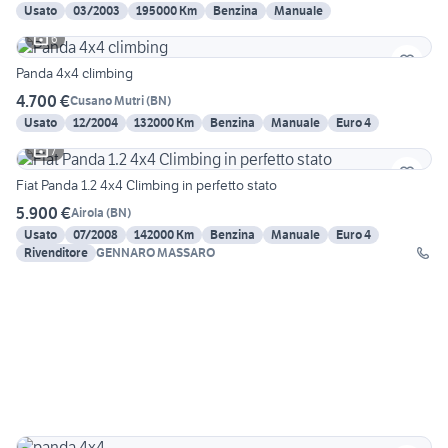
Usato
03/2003
195000 Km
Benzina
Manuale
6
Panda 4x4 climbing
4.700 €
Cusano Mutri
(
BN
)
Usato
12/2004
132000 Km
Benzina
Manuale
Euro 4
7
Fiat Panda 1.2 4x4 Climbing in perfetto stato
5.900 €
Airola
(
BN
)
Usato
07/2008
142000 Km
Benzina
Manuale
Euro 4
Rivenditore
GENNARO MASSARO