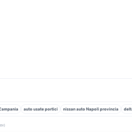
 Campania
auto usate portici
nissan auto Napoli provincia
delt
rov)