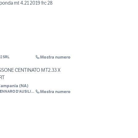
sponda mt 4.21 2019 frc 28
Mostra numero
2 SRL
SSONE CENTINATO MT2.33 X
RT
 Campania
(
NA
)
Mostra numero
ENNARO D'AUSILIO
AMION 1970