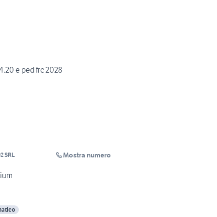
 4.20 e ped frc 2028
Mostra numero
2 SRL
ium
atico