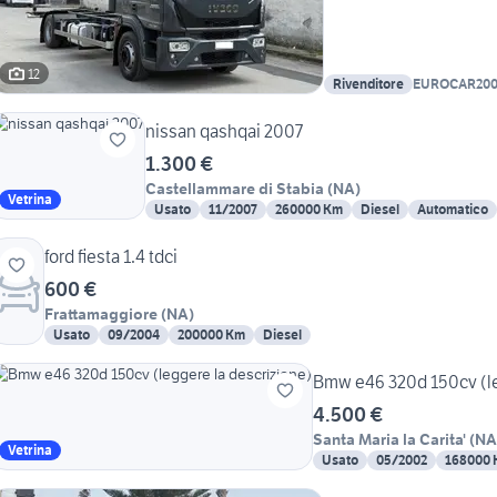
12
Rivenditore
EUROCAR200
nissan qashqai 2007
1.300 €
Castellammare di Stabia
(
NA
)
Vetrina
Usato
11/2007
260000 Km
Diesel
Automatico
ford fiesta 1.4 tdci
600 €
Frattamaggiore
(
NA
)
Usato
09/2004
200000 Km
Diesel
Bmw e46 320d 150cv (le
4.500 €
Santa Maria la Carita'
(
NA
Vetrina
Usato
05/2002
168000