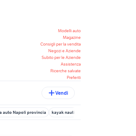
Modelli auto
Magazine
Consigli per la vendita
Negozi e Aziende
Subito per le Aziende
Assistenza
Ricerche salvate
Preferiti
Vendi
a auto Napoli provincia
kayak nautica Campania
auto solo pas