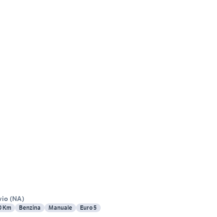
vio
(
NA
)
0 Km
Benzina
Manuale
Euro 5