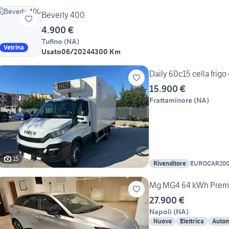
Beverly 400
4.900 €
Tufino
(
NA
)
Vetrina
Usato
06/2024
4300 Km
Daily 60c15 cella frigo
15.900 €
Frattaminore
(
NA
)
15
Rivenditore
EUROCAR200
Mg MG4 64 kWh Prem
27.900 €
Napoli
(
NA
)
Nuovo
Elettrica
Autom