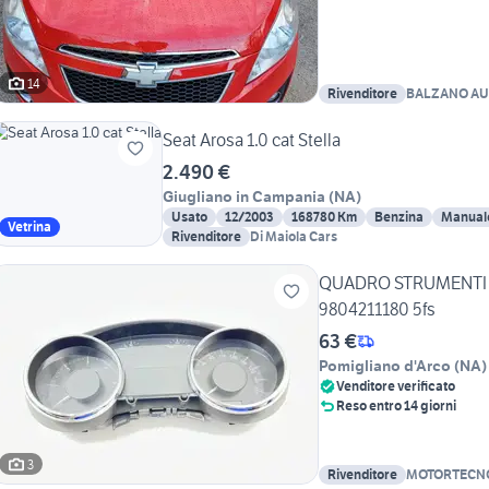
14
Rivenditore
BALZANO AU
Seat Arosa 1.0 cat Stella
2.490 €
Giugliano in Campania
(
NA
)
Usato
12/2003
168780 Km
Benzina
Manual
Vetrina
Rivenditore
Di Maiola Cars
QUADRO STRUMENTI 
9804211180 5fs
63 €
Pomigliano d'Arco
(
NA
)
Venditore verificato
Reso entro 14 giorni
3
Rivenditore
MOTORTECNO