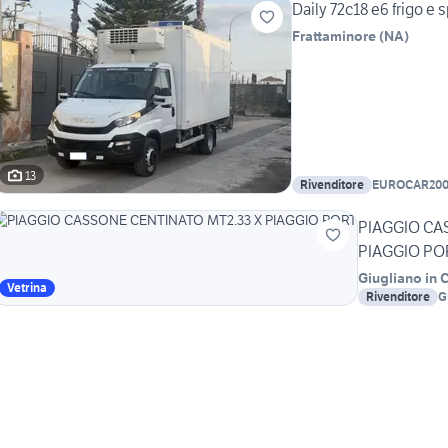
Daily 72c18 e6 frigo e 
Frattaminore
(
NA
)
13
Rivenditore
EUROCAR200
PIAGGIO CA
PIAGGIO PO
Giugliano in
Vetrina
Rivenditore
G
C