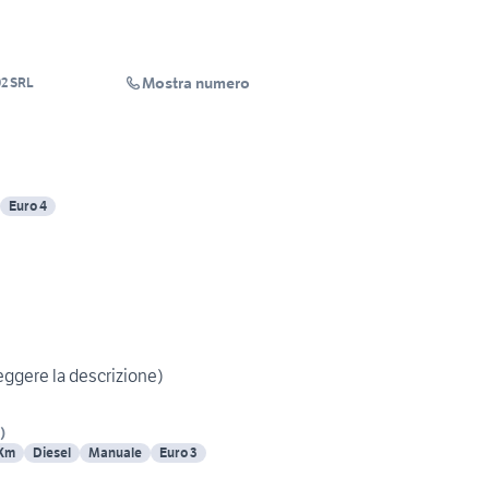
Mostra numero
2 SRL
Euro 4
ggere la descrizione)
)
 Km
Diesel
Manuale
Euro 3