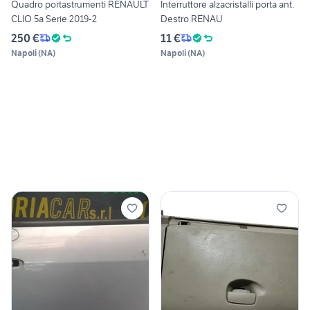
Quadro portastrumenti RENAULT
Interruttore alzacristalli porta ant.
CLIO 5a Serie 2019-2
Destro RENAU
250 €
11 €
Napoli
(
NA
)
Napoli
(
NA
)