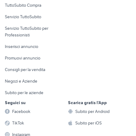
Uffici e Locali
TuttoSubito Compra
commerciali
Servizio TuttoSubito
elettronica
per la casa e la
sports e hobby
Servizio TuttoSubito per
persona
Informatica
Animali
Professionisti
Arredamento e
Console e
Accessori per
Casalinghi
Inserisci annuncio
Videogiochi
animali
Elettrodomestici
Promuovi annuncio
Audio/Video
Musica e Film
Giardino e Fai da te
Consigli per la vendita
Fotografia
Libri e Riviste
Abbigliamento e
Negozi e Aziende
Telefonia
Strumenti Musicali
Accessori
Subito per le aziende
Sports
Tutto per i bambini
Seguici su
Scarica gratis l'App
Biciclette
Facebook
Subito per Android
Collezionismo
TikTok
Subito per iOS
Instagram