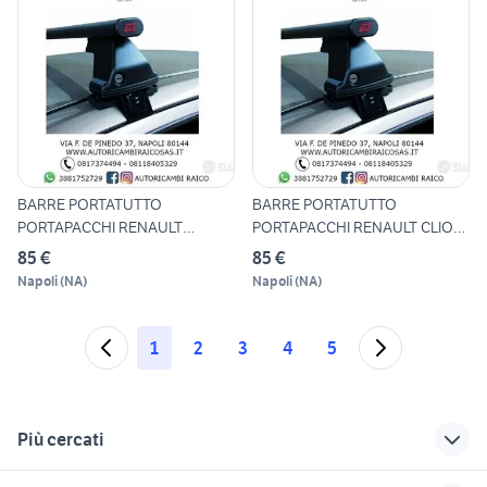
BARRE PORTATUTTO
BARRE PORTATUTTO
PORTAPACCHI RENAULT
PORTAPACCHI RENAULT CLIO
MODUS DISPONI
TUTTI I
85 €
85 €
Napoli
(
NA
)
Napoli
(
NA
)
1
2
3
4
5
Più cercati
Correlati
Richerche simili
Suggerimenti