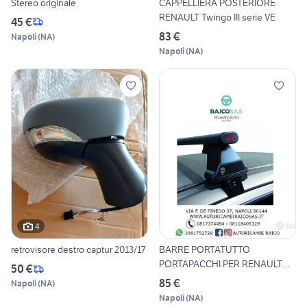
Stereo originale
CAPPELLIERA POSTERIORE
RENAULT Twingo III serie VE
45 €
83 €
Napoli
(
NA
)
Napoli
(
NA
)
4
retrovisore destro captur 2013/17
BARRE PORTATUTTO
PORTAPACCHI PER RENAULT
50 €
GRAND SCE
85 €
Napoli
(
NA
)
Napoli
(
NA
)