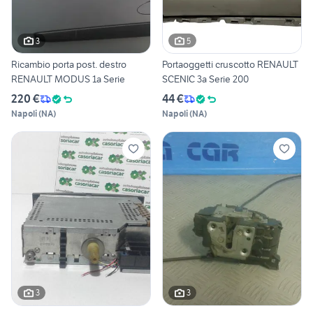
3
5
Ricambio porta post. destro
Portaoggetti cruscotto RENAULT
RENAULT MODUS 1a Serie
SCENIC 3a Serie 200
220 €
44 €
Napoli
(
NA
)
Napoli
(
NA
)
3
3