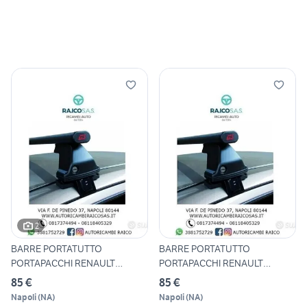
2
BARRE PORTATUTTO
BARRE PORTATUTTO
PORTAPACCHI RENAULT
PORTAPACCHI RENAULT
MEGANE BERLIN
TWINGO 2014
85 €
85 €
Napoli
(
NA
)
Napoli
(
NA
)