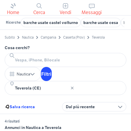
Home
Cerca
Vendi
Messaggi
barche usate castel volturno
barche usate cesa
bar
Ricerche
Subito
Nautica
Campania
Caserta (Prov)
Teverola
Cosa cerchi?
Filtri
Nautica
Salva ricerca
Dal più recente
4 risultati
Annunci in Nautica a Teverola