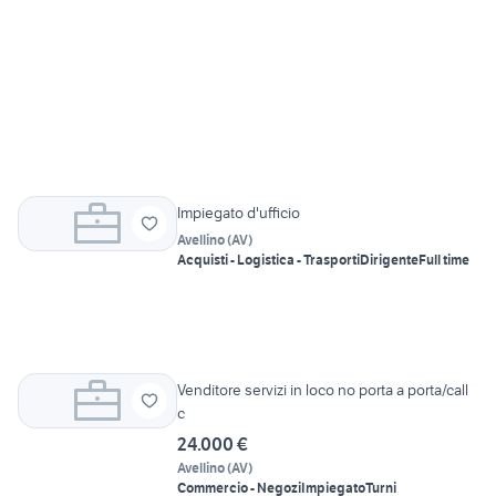
Impiegato d'ufficio
Avellino
(
AV
)
Acquisti - Logistica - Trasporti
Dirigente
Full time
Venditore servizi in loco no porta a porta/call
c
24.000 €
Avellino
(
AV
)
Commercio - Negozi
Impiegato
Turni