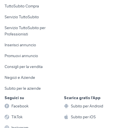
Uffici e Locali
TuttoSubito Compra
commerciali
Servizio TuttoSubito
elettronica
per la casa e la
sports e hobby
Servizio TuttoSubito per
persona
Informatica
Animali
Professionisti
Arredamento e
Console e
Accessori per
Casalinghi
Inserisci annuncio
Videogiochi
animali
Elettrodomestici
Promuovi annuncio
Audio/Video
Musica e Film
Giardino e Fai da te
Consigli per la vendita
Fotografia
Libri e Riviste
Abbigliamento e
Negozi e Aziende
Telefonia
Strumenti Musicali
Accessori
Subito per le aziende
Sports
Tutto per i bambini
Seguici su
Scarica gratis l'App
Biciclette
Facebook
Subito per Android
Collezionismo
TikTok
Subito per iOS
Instagram