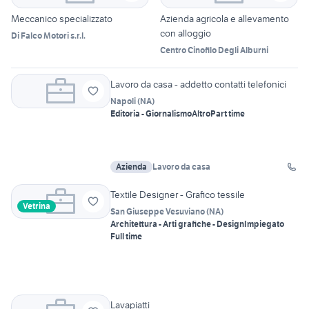
Meccanico specializzato
Azienda agricola e allevamento
con alloggio
Di Falco Motori s.r.l.
Centro Cinofilo Degli Alburni
Lavoro da casa - addetto contatti telefonici
Napoli
(
NA
)
Editoria - Giornalismo
Altro
Part time
Azienda
Lavoro da casa
Textile Designer - Grafico tessile
Vetrina
San Giuseppe Vesuviano
(
NA
)
Architettura - Arti grafiche - Design
Impiegato
Full time
Lavapiatti