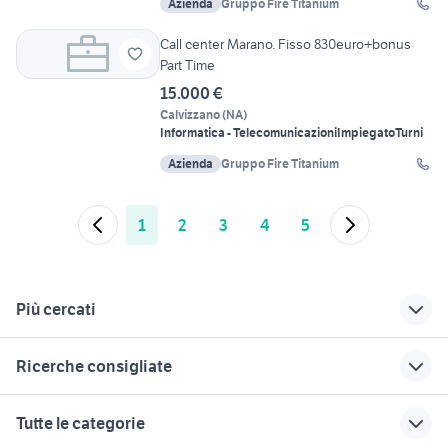
Azienda
Gruppo Fire Titanium
Call center Marano. Fisso 830euro+bonus
Part Time
15.000 €
Calvizzano
(
NA
)
Informatica - Telecomunicazioni
Impiegato
Turni
Azienda
Gruppo Fire Titanium
1
2
3
4
5
Più cercati
Correlati
Richerche simili
Suggerimenti
Ricerche consigliate
offerte lavoro
candidati lavoro
candidati lavoro
parrucchiere Napoli
cartongesso
Casapesenna
offerte di lavoro mestre
lavoro belluno
Tutte le categorie
Campania
candidati lavoro
offerte lavoro e
lavoro vigilanza roma
lavoro ivrea