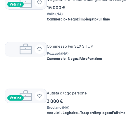
Vetrina
16.000 €
Volla
(
NA
)
Commercio - Negozi
Impiegato
Full time
Commesso Per SEX SHOP
Pozzuoli
(
NA
)
Commercio - Negozi
Altro
Part time
Autista d+cqc persone
Vetrina
2.000 €
Ercolano
(
NA
)
Acquisti - Logistica - Trasporti
Impiegato
Full time