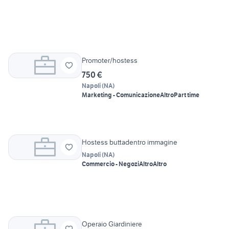
Promoter/hostess
750 €
Napoli
(
NA
)
Marketing - Comunicazione
Altro
Part time
Hostess buttadentro immagine
Napoli
(
NA
)
Commercio - Negozi
Altro
Altro
Operaio Giardiniere