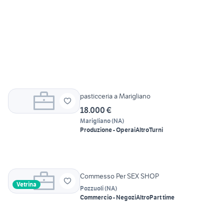
pasticceria a Marigliano
18.000 €
Marigliano
(
NA
)
Produzione - Operai
Altro
Turni
Commesso Per SEX SHOP
Vetrina
Pozzuoli
(
NA
)
Commercio - Negozi
Altro
Part time