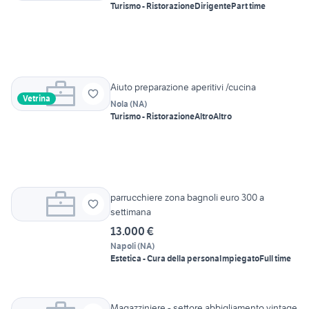
Turismo - Ristorazione
Dirigente
Part time
Aiuto preparazione aperitivi /cucina
Vetrina
Nola
(
NA
)
Turismo - Ristorazione
Altro
Altro
parrucchiere zona bagnoli euro 300 a
settimana
13.000 €
Napoli
(
NA
)
Estetica - Cura della persona
Impiegato
Full time
Magazziniere - settore abbigliamento vintage