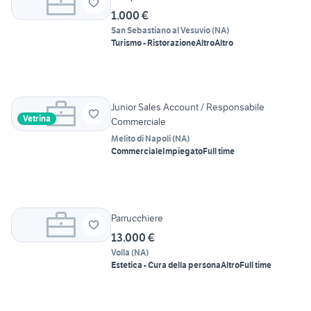
1.000 €
San Sebastiano al Vesuvio
(
NA
)
Turismo - Ristorazione
Altro
Altro
Junior Sales Account / Responsabile
Vetrina
Commerciale
Melito di Napoli
(
NA
)
Commerciale
Impiegato
Full time
Parrucchiere
13.000 €
Volla
(
NA
)
Estetica - Cura della persona
Altro
Full time