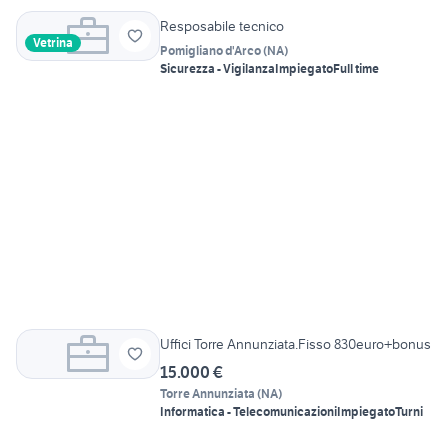
Resposabile tecnico
Vetrina
Pomigliano d'Arco
(
NA
)
Sicurezza - Vigilanza
Impiegato
Full time
Uffici Torre Annunziata.Fisso 830euro+bonus
15.000 €
Torre Annunziata
(
NA
)
Informatica - Telecomunicazioni
Impiegato
Turni