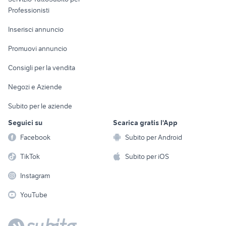
Informatica
Animali
Professionisti
Arredamento e
Console e
Accessori per
Casalinghi
Inserisci annuncio
Videogiochi
animali
Elettrodomestici
Promuovi annuncio
Audio/Video
Musica e Film
Giardino e Fai da te
Consigli per la vendita
Fotografia
Libri e Riviste
Abbigliamento e
Negozi e Aziende
Telefonia
Strumenti Musicali
Accessori
Subito per le aziende
Sports
Tutto per i bambini
Seguici su
Scarica gratis l'App
Biciclette
Facebook
Subito per Android
Collezionismo
TikTok
Subito per iOS
Instagram
YouTube