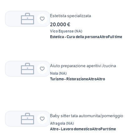
Estetista specializzata
20.000 €
Vico Equense
(
NA
)
Estetica - Cura della persona
Altro
Full time
Aiuto preparazione aperitivi /cucina
Nola
(
NA
)
Turismo - Ristorazione
Altro
Altro
Baby sitter tata automunita/pomeriggio
Afragola
(
NA
)
Altro - Lavoro domestico
Altro
Part time