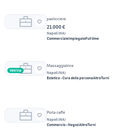
pasticciere
21.000 €
Napoli
(
NA
)
Commerciale
Impiegato
Full time
Massaggiatrice
Vetrina
Napoli
(
NA
)
Estetica - Cura della persona
Altro
Turni
Porta caffè
Napoli
(
NA
)
Commercio - Negozi
Altro
Turni