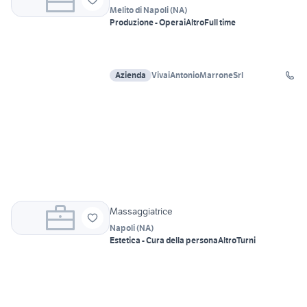
Melito di Napoli
(
NA
)
Produzione - Operai
Altro
Full time
Azienda
VivaiAntonioMarroneSrl
Massaggiatrice
Napoli
(
NA
)
Estetica - Cura della persona
Altro
Turni