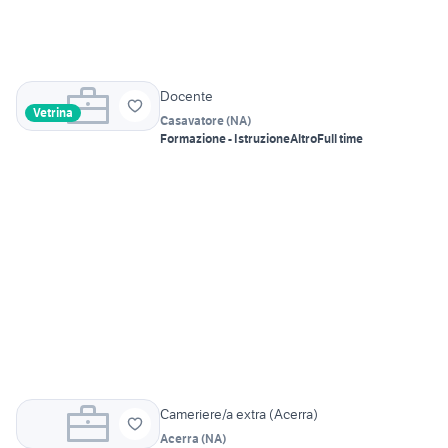
Docente
Vetrina
Casavatore
(
NA
)
Formazione - Istruzione
Altro
Full time
Cameriere/a extra (Acerra)
Acerra
(
NA
)