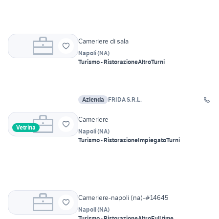
Cameriere di sala
Napoli
(
NA
)
Turismo - Ristorazione
Altro
Turni
Azienda
FRIDA S.R.L.
Cameriere
Vetrina
Napoli
(
NA
)
Turismo - Ristorazione
Impiegato
Turni
Cameriere-napoli (na)-#14645
Napoli
(
NA
)
Turismo - Ristorazione
Altro
Full time