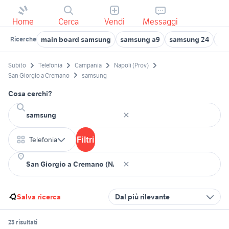
Home
Cerca
Vendi
Messaggi
main board samsung
samsung a9
samsung 24
sam
Ricerche
Subito
Telefonia
Campania
Napoli (Prov)
San Giorgio a Cremano
samsung
Cosa cerchi?
Filtri
Telefonia
Salva ricerca
Dal più rilevante
23 risultati