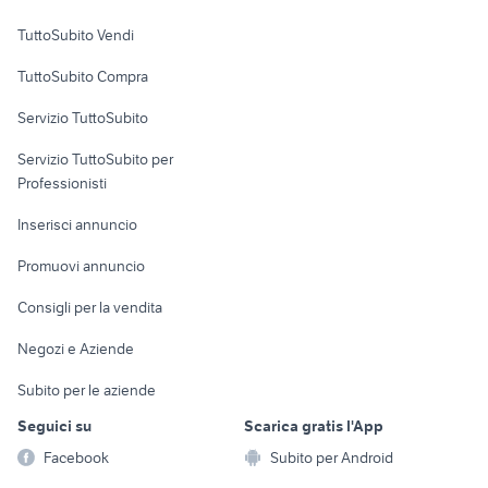
Case vacanza
TuttoSubito Vendi
Uffici e Locali
TuttoSubito Compra
commerciali
Servizio TuttoSubito
elettronica
per la casa e la
sports e hobby
Servizio TuttoSubito per
persona
Informatica
Animali
Professionisti
Arredamento e
Console e
Accessori per
Casalinghi
Inserisci annuncio
Videogiochi
animali
Elettrodomestici
Promuovi annuncio
Audio/Video
Musica e Film
Giardino e Fai da te
Consigli per la vendita
Fotografia
Libri e Riviste
Abbigliamento e
Negozi e Aziende
Telefonia
Strumenti Musicali
Accessori
Subito per le aziende
Sports
Tutto per i bambini
Seguici su
Scarica gratis l'App
Biciclette
Facebook
Subito per Android
Collezionismo