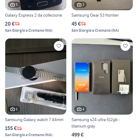
5
3
Galaxy Express 2 da collezione
Samsung Gear S3 frontier
20 €
45 €
San Giorgio a Cremano
(
NA
)
San Giorgio a Cremano
(
NA
)
6
4
Samsung Galaxy watch 7 44mm
Samsung s24 ultra 512gb -
titanium gray
155 €
499 €
San Giorgio a Cremano
(
NA
)