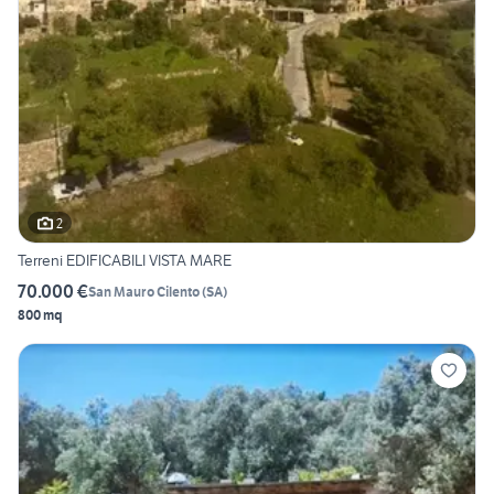
2
Terreni EDIFICABILI VISTA MARE
70.000 €
San Mauro Cilento
(
SA
)
800 mq