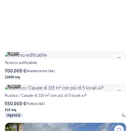
6
Terreno edificabile
700.000 €
Montecorice
(
SA
)
22000 mq
23
Rustico / Casale di 315 m² con più di 5 locali a P
550.000 €
Pollica
(
SA
)
315 mq
Agenzia