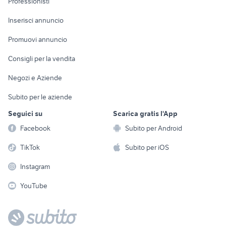
Professionisti
Arredamento e
Console e
Accessori per
Casalinghi
Inserisci annuncio
Videogiochi
animali
Elettrodomestici
Promuovi annuncio
Audio/Video
Musica e Film
Giardino e Fai da te
Consigli per la vendita
Fotografia
Libri e Riviste
Abbigliamento e
Negozi e Aziende
Telefonia
Strumenti Musicali
Accessori
Subito per le aziende
Sports
Tutto per i bambini
Seguici su
Scarica gratis l'App
Biciclette
Facebook
Subito per Android
Collezionismo
TikTok
Subito per iOS
Instagram
YouTube