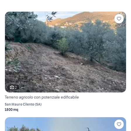
2
Terreno agricolo con potenziale edificabile
San Mauro Cilento
(
SA
)
1800 mq