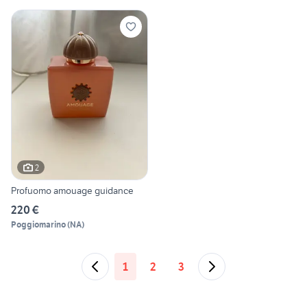
2
Profuomo amouage guidance
220 €
Poggiomarino
(
NA
)
1
2
3