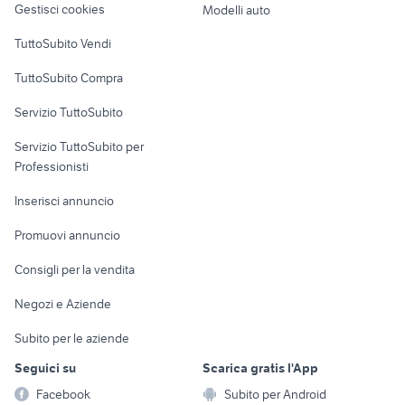
Gestisci cookies
Modelli auto
Case vacanza
TuttoSubito Vendi
Uffici e Locali
TuttoSubito Compra
commerciali
Servizio TuttoSubito
elettronica
per la casa e la
sports e hobby
Servizio TuttoSubito per
persona
Informatica
Animali
Professionisti
Arredamento e
Console e
Accessori per
Casalinghi
Inserisci annuncio
Videogiochi
animali
Elettrodomestici
Promuovi annuncio
Audio/Video
Musica e Film
Giardino e Fai da te
Consigli per la vendita
Fotografia
Libri e Riviste
Abbigliamento e
Negozi e Aziende
Telefonia
Strumenti Musicali
Accessori
Subito per le aziende
Sports
Tutto per i bambini
Seguici su
Scarica gratis l'App
Biciclette
Facebook
Subito per Android