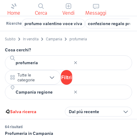
Home
Cerca
Vendi
Messaggi
profumo valentino voce viva
confezione regalo prof
Ricerche
Subito
In vendita
Campania
profumeria
Cosa cerchi?
Tutte le
Filtri
categorie
Salva ricerca
Dal più recente
64 risultati
Profumeria in Campania