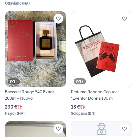
Ottaviano
(
NA
)
5
3
Baccarat Rouge 540 Extrait
Profumo Roberto Capucci
200ml – Nuovo
"Evento" Donna 100 ml
230 €
18 €
Napoli
(
NA
)
Solopaca
(
BN
)