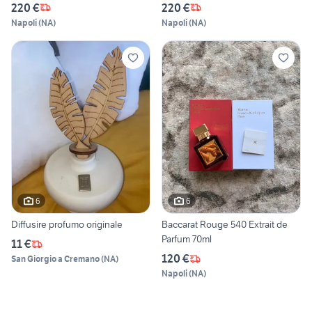
220 €
220 €
Napoli
(
NA
)
Napoli
(
NA
)
6
6
Diffusire profumo originale
Baccarat Rouge 540 Extrait de
Parfum 70ml
11 €
120 €
San Giorgio a Cremano
(
NA
)
Napoli
(
NA
)