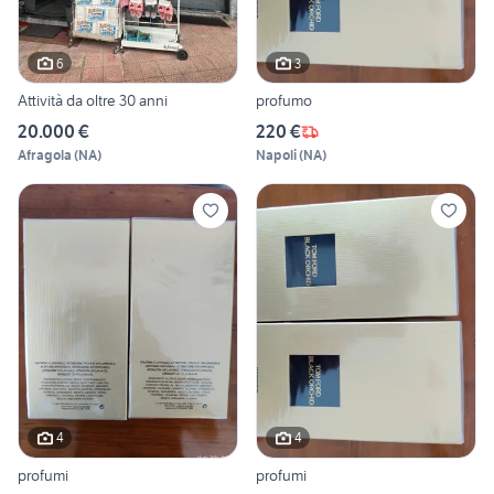
6
3
Attività da oltre 30 anni
profumo
20.000 €
220 €
Afragola
(
NA
)
Napoli
(
NA
)
4
4
profumi
profumi